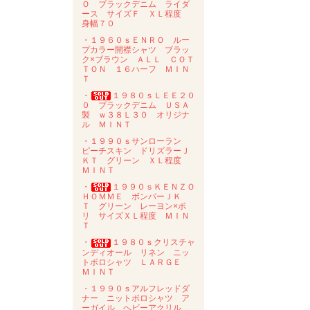
Ｏ ブラックデニム ライダ
ース サイズＦ ＸＬ程度
身幅７０
・１９６０ｓＥＮＲＯ ルー
プカラー開襟シャツ ブラッ
ク×ブラウン ＡＬＬ ＣＯＴ
ＴＯＮ １６ハーフ ＭＩＮ
Ｔ
・
１９８０ｓＬＥＥ２０
０ ブラックデニム ＵＳＡ
製 ｗ３８Ｌ３０ オリジナ
ル ＭＩＮＴ
・１９９０ｓサンローラン
ピーチスキン ドリズラーＪ
ＫＴ グリーン ＸＬ程度
ＭＩＮＴ
・
１９９０ｓＫＥＮＺＯ
ＨＯＭＭＥ ボンバーＪＫ
Ｔ グリーン レーヨン×ポ
リ サイズＸＬ程度 ＭＩＮ
Ｔ
・
１９８０ｓクリスチャ
ンディオール リネン ニッ
トポロシャツ ＬＡＲＧＥ
ＭＩＮＴ
・１９９０ｓアルフレッドダ
ナー ニットポロシャツ ア
ーガイル ヘビーアクリル