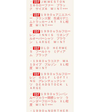
・
ＪＭ.ＷＥＳＴＯＮ
１８０ローファー ブラッ
ク サイズ８ ＭＩＮＴ+++
・
１９９０ｓアニエスベ
ー フランス製 生成りデニ
ムトラッカーＪＫＴ ＸＬ程
度 ＭＩＮＴ+++
・
１９９０ｓラルフロー
レン ＩＮＮＩＳ リネンプ
ルオーバーシャツ ブラウ
ン ＬＡＲＧＥ ＭＩＮＴ
・
ＯＬＤ ＨＥＲＭＥ
Ｓ フールトゥ ミディア
ム ブラック
・１９８０ｓラコステ ＭＡ
１タイプ ブルゾン ＸＬ程
度 ＭＩＮＴ
・
１９９０ｓラルフロー
レン ＧＯＬＦ ＬＯＦＴＩ
ＮＧ グレンチェックシャ
ツ ＤＥＡＤＳＴＯＣＫ Ｌ
ＡＲＧＥ
・
１９９０ｓランバン
ループカラー開襟シャツ ラ
ベンダーフローラル ＸＬ程
度 ＭＩＮＴ+++
・１９９０ｓＮＯＲＴＨＥＲ