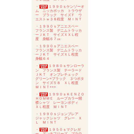
・
１９９０ｓケンゾーオ
ム ニッカポッカ トラウザ
ー ブラック サイズＦ ウ
エストｗ３８程度 ＭＩＮＴ
・１９９０ｓアニエスベー
フランス製 デニムトラッカ
ーＪＫＴ サイズＸＸＬ程
度 身幅６７㎝
・１９９０ｓアニエスベー
フランス製 デニムトラッカ
ーＪＫＴ サイズＸＬ程度
身幅６４
・
１９８０ｓサンローラ
ン フランス製 テーラード
ＪＫＴ オンブレチェック
グリーン×ブラック ３つボタ
ン サイズ５８ ＸＬ程度
ＭＩＮＴ+++
・
１９９０ｓＫＥＮＺＯ
ＨＯＭＭＥ ループカラー開
襟シャツ レーヨンボディ
ＸＬ程度 ＭＩＮＴ
・１９９０ｓジョンブレア
ジャックシャツ グレー Ｘ
Ｌ ＭＩＮＴ
・
１９５０ｓマクレガ
ー アンチフリーズ ブラウ