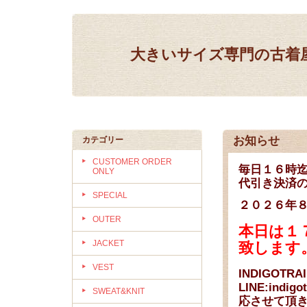
大きいサイズ専門の古着屋 IN
お知らせ
カテゴリー
CUSTOMER ORDER
毎日１６時迄
ONLY
代引き決済の
SPECIAL
２０２６年
OUTER
本日は１
JACKET
致します
VEST
INDIGOTR
LINE:indi
SWEAT&KNIT
応させて頂き