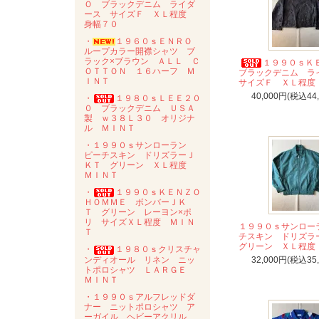
Ｏ ブラックデニム ライダ
ース サイズＦ ＸＬ程度
身幅７０
・
１９６０ｓＥＮＲＯ
ループカラー開襟シャツ ブ
ラック×ブラウン ＡＬＬ Ｃ
１９９０ｓ
ＯＴＴＯＮ １６ハーフ Ｍ
ブラックデニム 
ＩＮＴ
サイズＦ ＸＬ程度
40,000円(税込44
・
１９８０ｓＬＥＥ２０
０ ブラックデニム ＵＳＡ
製 ｗ３８Ｌ３０ オリジナ
ル ＭＩＮＴ
・１９９０ｓサンローラン
ピーチスキン ドリズラーＪ
ＫＴ グリーン ＸＬ程度
ＭＩＮＴ
・
１９９０ｓＫＥＮＺＯ
ＨＯＭＭＥ ボンバーＪＫ
Ｔ グリーン レーヨン×ポ
リ サイズＸＬ程度 ＭＩＮ
１９９０ｓサンロー
Ｔ
チスキン ドリズ
グリーン ＸＬ程度
・
１９８０ｓクリスチャ
ンディオール リネン ニッ
32,000円(税込35
トポロシャツ ＬＡＲＧＥ
ＭＩＮＴ
・１９９０ｓアルフレッドダ
ナー ニットポロシャツ ア
ーガイル ヘビーアクリル