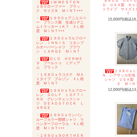
ＢＲＯＳ ＯＸＦＯ
・
ＪＭ.ＷＥＳＴＯＮ
Ｄ ＵＳＡ製 キャ
１８０ローファー ブラッ
トライプ サイズ１
ク サイズ８ ＭＩＮＴ+++
Ｔ
・
１９９０ｓアニエスベ
15,000円(税込16
ー フランス製 生成りデニ
ムトラッカーＪＫＴ ＸＬ程
度 ＭＩＮＴ+++
・
１９９０ｓラルフロー
レン ＩＮＮＩＳ リネンプ
ルオーバーシャツ ブラウ
ン ＬＡＲＧＥ ＭＩＮＴ
・
ＯＬＤ ＨＥＲＭＥ
Ｓ フールトゥ ミディア
ム ブラック
１９８０ｓＬ
・１９８０ｓラコステ ＭＡ
Ｎ シアサッカ生地 
１タイプ ブルゾン ＸＬ程
シャツ ＵＳＡ製
度 ＭＩＮＴ
Ｅ ＭＩＮ
12,000円(税込13
・
１９９０ｓラルフロー
レン ＧＯＬＦ ＬＯＦＴＩ
ＮＧ グレンチェックシャ
ツ ＤＥＡＤＳＴＯＣＫ Ｌ
ＡＲＧＥ
・
１９９０ｓランバン
ループカラー開襟シャツ ラ
ベンダーフローラル ＸＬ程
度 ＭＩＮＴ+++
・１９９０ｓＮＯＲＴＨＥＲ