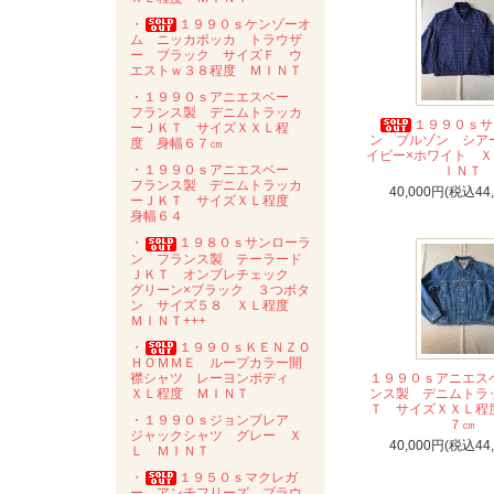
・
１９９０ｓケンゾーオ
ム ニッカポッカ トラウザ
ー ブラック サイズＦ ウ
エストｗ３８程度 ＭＩＮＴ
・１９９０ｓアニエスベー
フランス製 デニムトラッカ
１９９０ｓサ
ーＪＫＴ サイズＸＸＬ程
ン ブルゾン シア
度 身幅６７㎝
イビー×ホワイト 
・１９９０ｓアニエスベー
ＩＮＴ
フランス製 デニムトラッカ
40,000円(税込44
ーＪＫＴ サイズＸＬ程度
身幅６４
・
１９８０ｓサンローラ
ン フランス製 テーラード
ＪＫＴ オンブレチェック
グリーン×ブラック ３つボタ
ン サイズ５８ ＸＬ程度
ＭＩＮＴ+++
・
１９９０ｓＫＥＮＺＯ
ＨＯＭＭＥ ループカラー開
襟シャツ レーヨンボディ
１９９０ｓアニエス
ＸＬ程度 ＭＩＮＴ
ンス製 デニムトラ
Ｔ サイズＸＸＬ程
・１９９０ｓジョンブレア
７㎝
ジャックシャツ グレー Ｘ
40,000円(税込44
Ｌ ＭＩＮＴ
・
１９５０ｓマクレガ
ー アンチフリーズ ブラウ