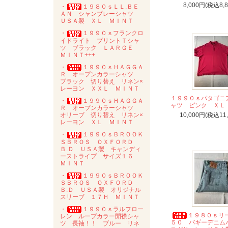
8,000円(税込8,
・
１９８０ｓＬＬ.ＢＥ
ＡＮ シャンブレーシャツ
ＵＳＡ製 ＸＬ ＭＩＮＴ
・
１９９０ｓフランクロ
イドライト プリントＴシャ
ツ ブラック ＬＡＲＧＥ
ＭＩＮＴ+++
・
１９９０ｓＨＡＧＧＡ
Ｒ オープンカラーシャツ
ブラック 切り替え リネン×
レーヨン ＸＸＬ ＭＩＮＴ
１９９０ｓパタゴニ
・
１９９０ｓＨＡＧＧＡ
ャツ ピンク ＸＬ
Ｒ オープンカラーシャツ
10,000円(税込11
オリーブ 切り替え リネン×
レーヨン ＸＬ ＭＩＮＴ
・
１９９０ｓＢＲＯＯＫ
ＳＢＲＯＳ ＯＸＦＯＲＤ
Ｂ.Ｄ ＵＳＡ製 キャンディ
ーストライプ サイズ１６
ＭＩＮＴ
・
１９９０ｓＢＲＯＯＫ
ＳＢＲＯＳ ＯＸＦＯＲＤ
Ｂ.Ｄ ＵＳＡ製 オリジナル
スリーブ １７Ｈ ＭＩＮＴ
・
１９９０ｓラルフロー
１９８０ｓリ
レン ループカラー開襟シャ
５０ バギーデニム
ツ 長袖！！ ブルー リネ