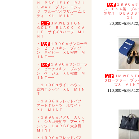
Ｎ ＰＡＣＩＦＩＣ ＲＡＩ
１９９０ｓチ
ＬＷＡＹ プリントＴシャ
ン ＵＳＡ製 ブ
ツ フルーツオブザルームボ
無地Ｔ ＤＥＡＤ
ディ ＸＬ ＭＩＮＴ
ＸＬ
・
ＪＭ.ＷＥＳＴＯＮ
20,000円(税込22
ＧＯＬＦ ＢＬＡＣＫ ＣＡ
ＬＦ サイズ８ハーフ ＭＩ
ＮＴ
・
１９９０ｓサンローラ
ン ピーチスキン ブルゾ
ン ネイビー ＸＬ程度 Ｍ
ＩＮＴ+++
・
１９９０ｓサンローラ
ン ピーチスキン ブルゾ
ン ベージュ ＸＬ程度 Ｍ
ＪＭ.ＷＥＳＴ
ＩＮＴ+++
０ローファー ブラ
ズ８ ＭＩＮＴ
・１９９０ｓライトハウス
総柄Ｔシャツ ＸＬ ＭＩＮ
110,000円(税込12
Ｔ
・１９８８ｓフレッドバブ
アートＴシャツ ホワイト
ＸＬ ＭＩＮＴ
・１９９８ｓメアリーカサッ
ト シカゴ美術館 アートＴ
シャツ ＬＡＲＧＥ大き目
ＭＩＮＴ
・１９９０ｓフレッドバブ