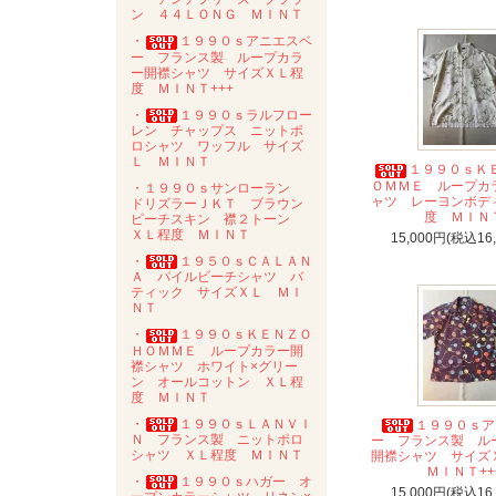
ン ４４ＬＯＮＧ ＭＩＮＴ
・
１９９０ｓアニエスベ
ー フランス製 ループカラ
ー開襟シャツ サイズＸＬ程
度 ＭＩＮＴ+++
・
１９９０ｓラルフロー
レン チャップス ニットポ
ロシャツ ワッフル サイズ
Ｌ ＭＩＮＴ
１９９０ｓＫ
ＯＭＭＥ ループカ
・１９９０ｓサンローラン
ャツ レーヨンボデ
ドリズラーＪＫＴ ブラウン
度 ＭＩＮ
ピーチスキン 襟２トーン
ＸＬ程度 ＭＩＮＴ
15,000円(税込16
・
１９５０ｓＣＡＬＡＮ
Ａ パイルビーチシャツ バ
ティック サイズＸＬ ＭＩ
ＮＴ
・
１９９０ｓＫＥＮＺＯ
ＨＯＭＭＥ ループカラー開
襟シャツ ホワイト×グリー
ン オールコットン ＸＬ程
度 ＭＩＮＴ
・
１９９０ｓＬＡＮＶＩ
１９９０ｓア
Ｎ フランス製 ニットポロ
ー フランス製 ル
シャツ ＸＬ程度 ＭＩＮＴ
開襟シャツ サイ
ＭＩＮＴ++
・
１９９０ｓハガー オ
15,000円(税込16