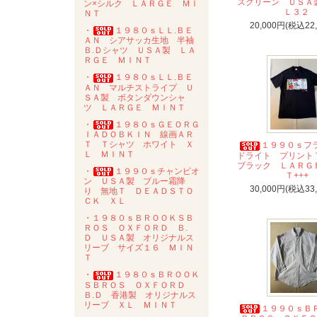
スグリーン ＵＳＡ
ン×シルク ＬＡＲＧＥ ＭＩ
Ｌ３２
ＮＴ
20,000円(税込22
・
１９８０ｓＬＬ.ＢＥ
ＡＮ シアサッカ生地 半袖
Ｂ.Ｄシャツ ＵＳＡ製 ＬＡ
ＲＧＥ ＭＩＮＴ
・
１９８０ｓＬＬ.ＢＥ
ＡＮ マルチストライプ Ｕ
ＳＡ製 ボタンダウンシャ
ツ ＬＡＲＧＥ ＭＩＮＴ
・
１９８０ｓＧＥＯＲＧ
ＩＡＤＯＢＫＩＮ 線画ＡＲ
Ｔ Ｔシャツ ホワイト Ｘ
１９９０ｓフ
Ｌ ＭＩＮＴ
ドライト プリン
ブラック ＬＡＲＧ
・
１９９０ｓチャンピオ
Ｔ+++
ン ＵＳＡ製 ブルー霜降
30,000円(税込33
り 無地Ｔ ＤＥＡＤＳＴＯ
ＣＫ ＸＬ
・１９８０ｓＢＲＯＯＫＳＢ
ＲＯＳ ＯＸＦＯＲＤ Ｂ.
Ｄ ＵＳＡ製 オリジナルス
リーブ サイズ１６ ＭＩＮ
Ｔ
・
１９８０ｓＢＲＯＯＫ
ＳＢＲＯＳ ＯＸＦＯＲＤ
Ｂ.Ｄ 香港製 オリジナルス
リーブ ＸＬ ＭＩＮＴ
１９９０ｓＢ