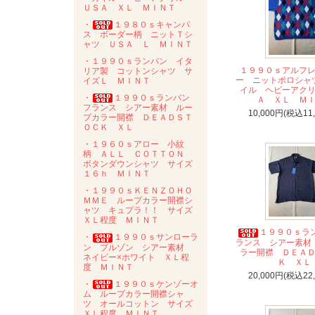
ＵＳＡ ＸＬ ＭＩＮＴ
・
１９８０ｓキャンパ
ス ボーダー柄 ニットＴシ
ャツ ＵＳＡ Ｌ ＭＩＮＴ
・１９９０ｓランバン イタ
１９９０ｓアルフ
リア製 コットンシャツ サ
ー ニットポロシャ
イズＬ ＭＩＮＴ
イル ヘビーアク
・
１９９０ｓランバン
Ａ ＸＬ Ｍ
フランス シアー素材 ルー
10,000円(税込11
プカラー開襟 ＤＥＡＤＳＴ
ＯＣＫ ＸＬ
・１９６０ｓアロー 小紋
柄 ＡＬＬ ＣＯＴＴＯＮ
ボタンダウンシャツ サイズ
１６ｈ ＭＩＮＴ
・１９９０ｓＫＥＮＺＯＨＯ
ＭＭＥ ループカラー開襟シ
ャツ キュプラ！！ サイズ
ＸＬ程度 ＭＩＮＴ
１９９０ｓラ
・
１９９０ｓサンローラ
ランス シアー素材
ン ブルゾン シアー素材
ラー開襟 ＤＥＡ
ネイビー×ホワイト ＸＬ程
Ｋ ＸＬ
度 ＭＩＮＴ
20,000円(税込22
・
１９９０ｓケンゾーオ
ム ループカラー開襟シャ
ツ オールコットン サイズ
ＸＬ程度 ＭＩＮＴ