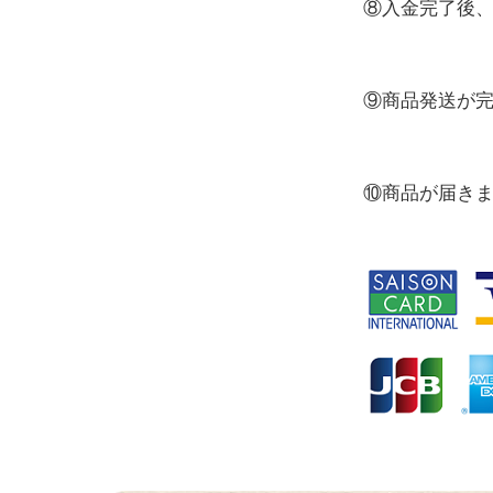
⑧入金完了後
⑨商品発送が
⑩商品が届き