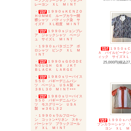
ープンカラーシャツ リネン×
レーヨン ＸＬ ＭＩＮＴ
・
１９９０ｓＫＥＮＺＯ
ＨＯＭＭＥ ループカラー開
襟シャツ バティック染 サ
イズＦ ＸＬ程度 ＭＩＮＴ
・
１９９０ｓジョンブレ
ア ジャックシャツ ベージ
ュ サイズＬ ＭＩＮＴ
・１９９０ｓパタゴニア ポ
１９５０ｓＣ
ロシャツ ピンク ＸＬ Ｍ
Ａ パイルビーチシ
ＩＮＴ
ィック サイズＸＬ
・
１９９０ｓＧＯＯＤＥ
25,000円(税込27
ＮＯＵＧＨ Ｇ８ ＪＫＴ
ＢＬＡＣＫ ＬＡＲＧＥ
・
１９８０ｓリーバイス
５５０ バギーデニムパン
ツ ベージュ ＵＳＡ製 ｗ
３８Ｌ３０ ＭＩＮＴ+++
・
１９８０ｓリーバイス
５５０ バギーデニムパン
ツ モスグリーン ＵＳＡ
製 ｗ３６Ｌ３２
・１９９０ｓラルフローレ
ン コットン×リネン スキッ
１９９０ｓハ
パーシャツ ブラックゴール
プンカラーシャツ 
ド ＸＬ ＭＩＮＴ
ヨン ＸＬ Ｍ