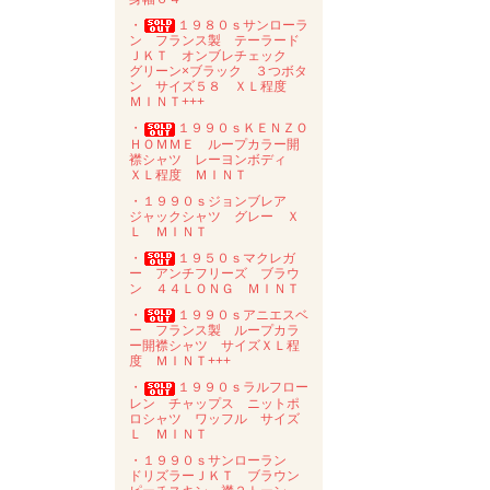
・
１９８０ｓサンローラ
ン フランス製 テーラード
ＪＫＴ オンブレチェック
グリーン×ブラック ３つボタ
ン サイズ５８ ＸＬ程度
ＭＩＮＴ+++
・
１９９０ｓＫＥＮＺＯ
ＨＯＭＭＥ ループカラー開
襟シャツ レーヨンボディ
ＸＬ程度 ＭＩＮＴ
・１９９０ｓジョンブレア
ジャックシャツ グレー Ｘ
Ｌ ＭＩＮＴ
・
１９５０ｓマクレガ
ー アンチフリーズ ブラウ
ン ４４ＬＯＮＧ ＭＩＮＴ
・
１９９０ｓアニエスベ
ー フランス製 ループカラ
ー開襟シャツ サイズＸＬ程
度 ＭＩＮＴ+++
・
１９９０ｓラルフロー
レン チャップス ニットポ
ロシャツ ワッフル サイズ
Ｌ ＭＩＮＴ
・１９９０ｓサンローラン
ドリズラーＪＫＴ ブラウン