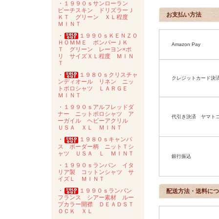
・１９９０ｓサンローラン
ピーチスキン ドリズラーＪ
お支払い方法
ＫＴ グリーン ＸＬ程度
ＭＩＮＴ
・
１９９０ｓＫＥＮＺＯ
ＨＯＭＭＥ ボンバーＪＫ
Amazon Pay
Ｔ グリーン レーヨン×ポ
リ サイズＸＬ程度 ＭＩＮ
Ｔ
・
１９８０ｓクリスチャ
クレジットカード決
ンディオール リネン ニッ
トポロシャツ ＬＡＲＧＥ
ＭＩＮＴ
・１９９０ｓアルフレッドダ
ナー ニットポロシャツ ア
代引き決済 ヤマト
ーガイル ヘビーアクリル
ＵＳＡ ＸＬ ＭＩＮＴ
・
１９８０ｓキャンパ
ス ボーダー柄 ニットＴシ
ャツ ＵＳＡ Ｌ ＭＩＮＴ
銀行振込
・１９９０ｓランバン イタ
リア製 コットンシャツ サ
イズＬ ＭＩＮＴ
・
１９９０ｓランバン
配送方法・送料につ
フランス シアー素材 ルー
プカラー開襟 ＤＥＡＤＳＴ
ＯＣＫ ＸＬ