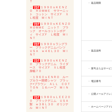
Ｔ
・ 返品期限
・
１９９０ｓＫＥＮＺ
Ｏ ＨＯＭＭＥ サマーニッ
ト コットン サイズＦ Ｘ
Ｌ程度 ＭＩＮＴ
・
１９９０ｓＫＥＮＺＯ
ＨＯＭＭＥ ニットＴ ブラ
ック オールコットンボデ
ィ サイズＦ Ｌ程度 ＭＩ
ＮＴ
・
１９９０ｓラングラ
ー ブラックデニムパンツ
ＵＳＡ ｗ４６Ｌ３０ ＭＩ
・ 返品送料
ＮＴ
・
１９９０ｓＫＥＮＺ
Ｏ ブラックデニム ライダ
ース サイズＦ ＸＬ程度
・ 屋号またはサービ
身幅７０
・１９６０ｓＥＮＲＯ ルー
プカラー開襟シャツ ブラッ
・ 電話番号
ク×ブラウン ＡＬＬ ＣＯＴ
ＴＯＮ １６ハーフ ＭＩＮ
Ｔ
・ 公開メールアドレ
・
１９８０ｓＬＥＥ２０
０ ブラックデニム ＵＳＡ
製 ｗ３８Ｌ３０ オリジナ
・ ホームページアド
ル ＭＩＮＴ