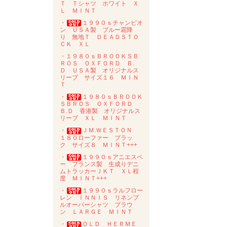
Ｔ Ｔシャツ ホワイト Ｘ
Ｌ ＭＩＮＴ
・
１９９０ｓチャンピオ
ン ＵＳＡ製 ブルー霜降
り 無地Ｔ ＤＥＡＤＳＴＯ
ＣＫ ＸＬ
・１９８０ｓＢＲＯＯＫＳＢ
ＲＯＳ ＯＸＦＯＲＤ Ｂ.
Ｄ ＵＳＡ製 オリジナルス
リーブ サイズ１６ ＭＩＮ
Ｔ
・
１９８０ｓＢＲＯＯＫ
ＳＢＲＯＳ ＯＸＦＯＲＤ
Ｂ.Ｄ 香港製 オリジナルス
リーブ ＸＬ ＭＩＮＴ
・
ＪＭ.ＷＥＳＴＯＮ
１８０ローファー ブラッ
ク サイズ８ ＭＩＮＴ+++
・
１９９０ｓアニエスベ
ー フランス製 生成りデニ
ムトラッカーＪＫＴ ＸＬ程
度 ＭＩＮＴ+++
・
１９９０ｓラルフロー
レン ＩＮＮＩＳ リネンプ
ルオーバーシャツ ブラウ
ン ＬＡＲＧＥ ＭＩＮＴ
・
ＯＬＤ ＨＥＲＭＥ