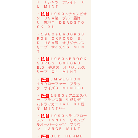
Ｔ Ｔシャツ ホワイト Ｘ
Ｌ ＭＩＮＴ
・
１９９０ｓチャンピオ
ン ＵＳＡ製 ブルー霜降
り 無地Ｔ ＤＥＡＤＳＴＯ
ＣＫ ＸＬ
・１９８０ｓＢＲＯＯＫＳＢ
ＲＯＳ ＯＸＦＯＲＤ Ｂ.
Ｄ ＵＳＡ製 オリジナルス
リーブ サイズ１６ ＭＩＮ
Ｔ
・
１９８０ｓＢＲＯＯＫ
ＳＢＲＯＳ ＯＸＦＯＲＤ
Ｂ.Ｄ 香港製 オリジナルス
リーブ ＸＬ ＭＩＮＴ
・
ＪＭ.ＷＥＳＴＯＮ
１８０ローファー ブラッ
ク サイズ８ ＭＩＮＴ+++
・
１９９０ｓアニエスベ
ー フランス製 生成りデニ
ムトラッカーＪＫＴ ＸＬ程
度 ＭＩＮＴ+++
・
１９９０ｓラルフロー
レン ＩＮＮＩＳ リネンプ
ルオーバーシャツ ブラウ
ン ＬＡＲＧＥ ＭＩＮＴ
・
ＯＬＤ ＨＥＲＭＥ