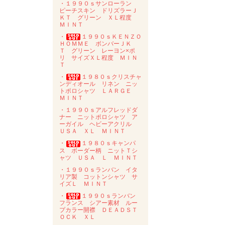
・１９９０ｓサンローラン
ピーチスキン ドリズラーＪ
ＫＴ グリーン ＸＬ程度
ＭＩＮＴ
・
１９９０ｓＫＥＮＺＯ
ＨＯＭＭＥ ボンバーＪＫ
Ｔ グリーン レーヨン×ポ
リ サイズＸＬ程度 ＭＩＮ
Ｔ
・
１９８０ｓクリスチャ
ンディオール リネン ニッ
トポロシャツ ＬＡＲＧＥ
ＭＩＮＴ
・１９９０ｓアルフレッドダ
ナー ニットポロシャツ ア
ーガイル ヘビーアクリル
ＵＳＡ ＸＬ ＭＩＮＴ
・
１９８０ｓキャンパ
ス ボーダー柄 ニットＴシ
ャツ ＵＳＡ Ｌ ＭＩＮＴ
・１９９０ｓランバン イタ
リア製 コットンシャツ サ
イズＬ ＭＩＮＴ
・
１９９０ｓランバン
フランス シアー素材 ルー
プカラー開襟 ＤＥＡＤＳＴ
ＯＣＫ ＸＬ