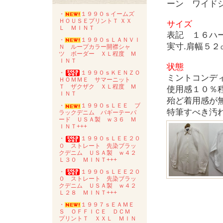
ーン ワイド
・
１９９０ｓイームズ
ＨＯＵＳＥプリントＴ ＸＸ
サイズ
Ｌ ＭＩＮＴ
表記 １６ハ
・
１９９０ｓＬＡＮＶＩ
実寸.肩幅５
Ｎ ループカラー開襟シャ
ツ ボーダー ＸＬ程度 Ｍ
ＩＮＴ
状態
・
１９９０ｓＫＥＮＺＯ
ミントコンデ
ＨＯＭＭＥ サマーニット
Ｔ ザクザク ＸＬ程度 Ｍ
使用感１０％
ＩＮＴ
殆ど着用感が
・
１９９０ｓＬＥＥ ブ
特筆すべき汚
ラックデニム バギーテーパ
ード ＵＳＡ製 ｗ３６ Ｍ
ＩＮＴ+++
・
１９９０ｓＬＥＥ２０
０ ストレート 先染ブラッ
クデニム ＵＳＡ製 ｗ４２
Ｌ３０ ＭＩＮＴ+++
・
１９９０ｓＬＥＥ２０
０ ストレート 先染ブラッ
クデニム ＵＳＡ製 ｗ４２
Ｌ２８ ＭＩＮＴ+++
・
１９９７ｓＥＡＭＥ
Ｓ ＯＦＦＩＣＥ ＤＣＭ
プリントＴ ＸＸＬ ＭＩＮ