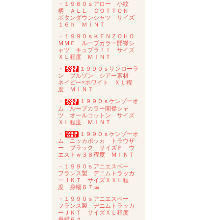
・１９６０ｓアロー 小紋
柄 ＡＬＬ ＣＯＴＴＯＮ
ボタンダウンシャツ サイズ
１６ｈ ＭＩＮＴ
・１９９０ｓＫＥＮＺＯＨＯ
ＭＭＥ ループカラー開襟シ
ャツ キュプラ！！ サイズ
ＸＬ程度 ＭＩＮＴ
・
１９９０ｓサンローラ
ン ブルゾン シアー素材
ネイビー×ホワイト ＸＬ程
度 ＭＩＮＴ
・
１９９０ｓケンゾーオ
ム ループカラー開襟シャ
ツ オールコットン サイズ
ＸＬ程度 ＭＩＮＴ
・
１９９０ｓケンゾーオ
ム ニッカポッカ トラウザ
ー ブラック サイズＦ ウ
エストｗ３８程度 ＭＩＮＴ
・１９９０ｓアニエスベー
フランス製 デニムトラッカ
ーＪＫＴ サイズＸＸＬ程
度 身幅６７㎝
・１９９０ｓアニエスベー
フランス製 デニムトラッカ
ーＪＫＴ サイズＸＬ程度
身幅６４