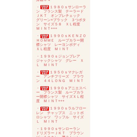
・
１９８０ｓサンローラ
ン フランス製 テーラード
ＪＫＴ オンブレチェック
グリーン×ブラック ３つボタ
ン サイズ５８ ＸＬ程度
ＭＩＮＴ+++
・
１９９０ｓＫＥＮＺＯ
ＨＯＭＭＥ ループカラー開
襟シャツ レーヨンボディ
ＸＬ程度 ＭＩＮＴ
・１９９０ｓジョンブレア
ジャックシャツ グレー Ｘ
Ｌ ＭＩＮＴ
・
１９５０ｓマクレガ
ー アンチフリーズ ブラウ
ン ４４ＬＯＮＧ ＭＩＮＴ
・
１９９０ｓアニエスベ
ー フランス製 ループカラ
ー開襟シャツ サイズＸＬ程
度 ＭＩＮＴ+++
・
１９９０ｓラルフロー
レン チャップス ニットポ
ロシャツ ワッフル サイズ
Ｌ ＭＩＮＴ
・１９９０ｓサンローラン
ドリズラーＪＫＴ ブラウン