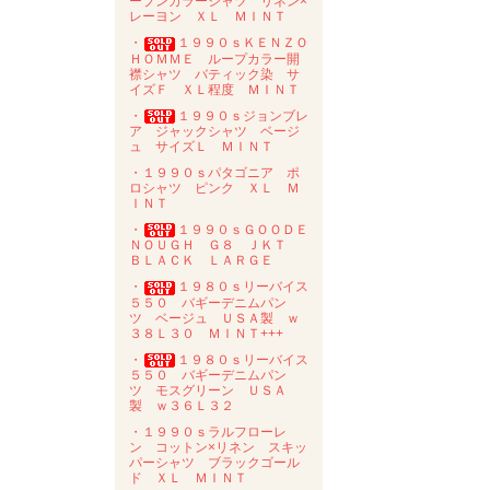
ープンカラーシャツ リネン×
レーヨン ＸＬ ＭＩＮＴ
・
１９９０ｓＫＥＮＺＯ
ＨＯＭＭＥ ループカラー開
襟シャツ バティック染 サ
イズＦ ＸＬ程度 ＭＩＮＴ
・
１９９０ｓジョンブレ
ア ジャックシャツ ベージ
ュ サイズＬ ＭＩＮＴ
・１９９０ｓパタゴニア ポ
ロシャツ ピンク ＸＬ Ｍ
ＩＮＴ
・
１９９０ｓＧＯＯＤＥ
ＮＯＵＧＨ Ｇ８ ＪＫＴ
ＢＬＡＣＫ ＬＡＲＧＥ
・
１９８０ｓリーバイス
５５０ バギーデニムパン
ツ ベージュ ＵＳＡ製 ｗ
３８Ｌ３０ ＭＩＮＴ+++
・
１９８０ｓリーバイス
５５０ バギーデニムパン
ツ モスグリーン ＵＳＡ
製 ｗ３６Ｌ３２
・１９９０ｓラルフローレ
ン コットン×リネン スキッ
パーシャツ ブラックゴール
ド ＸＬ ＭＩＮＴ