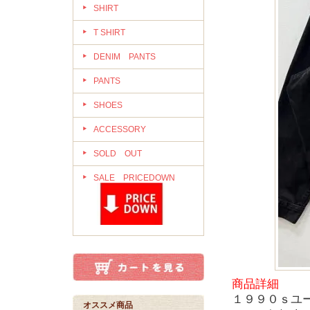
SHIRT
T SHIRT
DENIM PANTS
PANTS
SHOES
ACCESSORY
SOLD OUT
SALE PRICEDOWN
商品詳細
１９９０ｓユ
オススメ商品