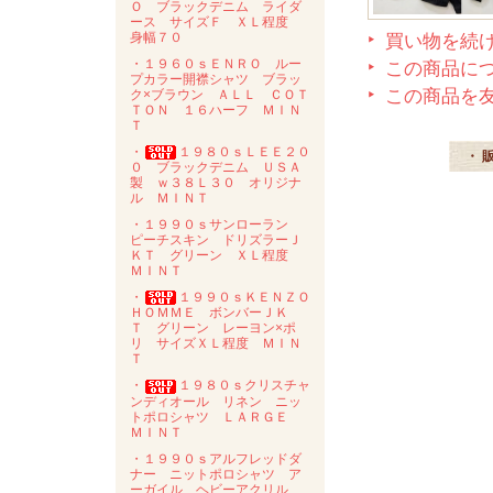
Ｏ ブラックデニム ライダ
ース サイズＦ ＸＬ程度
身幅７０
買い物を続
・１９６０ｓＥＮＲＯ ルー
この商品に
プカラー開襟シャツ ブラッ
この商品を
ク×ブラウン ＡＬＬ ＣＯＴ
ＴＯＮ １６ハーフ ＭＩＮ
Ｔ
・
１９８０ｓＬＥＥ２０
・ 
０ ブラックデニム ＵＳＡ
製 ｗ３８Ｌ３０ オリジナ
ル ＭＩＮＴ
・１９９０ｓサンローラン
ピーチスキン ドリズラーＪ
ＫＴ グリーン ＸＬ程度
ＭＩＮＴ
・
１９９０ｓＫＥＮＺＯ
ＨＯＭＭＥ ボンバーＪＫ
Ｔ グリーン レーヨン×ポ
リ サイズＸＬ程度 ＭＩＮ
Ｔ
・
１９８０ｓクリスチャ
ンディオール リネン ニッ
トポロシャツ ＬＡＲＧＥ
ＭＩＮＴ
・１９９０ｓアルフレッドダ
ナー ニットポロシャツ ア
ーガイル ヘビーアクリル