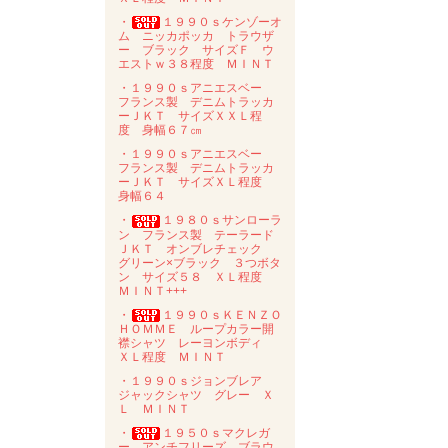
・
１９９０ｓケンゾーオ
ム ニッカポッカ トラウザ
ー ブラック サイズＦ ウ
エストｗ３８程度 ＭＩＮＴ
・１９９０ｓアニエスベー
フランス製 デニムトラッカ
ーＪＫＴ サイズＸＸＬ程
度 身幅６７㎝
・１９９０ｓアニエスベー
フランス製 デニムトラッカ
ーＪＫＴ サイズＸＬ程度
身幅６４
・
１９８０ｓサンローラ
ン フランス製 テーラード
ＪＫＴ オンブレチェック
グリーン×ブラック ３つボタ
ン サイズ５８ ＸＬ程度
ＭＩＮＴ+++
・
１９９０ｓＫＥＮＺＯ
ＨＯＭＭＥ ループカラー開
襟シャツ レーヨンボディ
ＸＬ程度 ＭＩＮＴ
・１９９０ｓジョンブレア
ジャックシャツ グレー Ｘ
Ｌ ＭＩＮＴ
・
１９５０ｓマクレガ
ー アンチフリーズ ブラウ