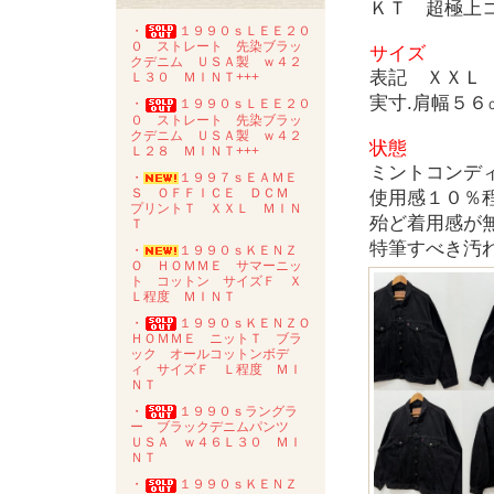
ＫＴ 超極上
・
１９９０ｓＬＥＥ２０
０ ストレート 先染ブラッ
サイズ
クデニム ＵＳＡ製 ｗ４２
表記 ＸＸＬ
Ｌ３０ ＭＩＮＴ+++
実寸.肩幅５
・
１９９０ｓＬＥＥ２０
０ ストレート 先染ブラッ
クデニム ＵＳＡ製 ｗ４２
状態
Ｌ２８ ＭＩＮＴ+++
ミントコンデ
・
１９９７ｓＥＡＭＥ
Ｓ ＯＦＦＩＣＥ ＤＣＭ
使用感１０％
プリントＴ ＸＸＬ ＭＩＮ
殆ど着用感が
Ｔ
特筆すべき汚
・
１９９０ｓＫＥＮＺ
Ｏ ＨＯＭＭＥ サマーニッ
ト コットン サイズＦ Ｘ
Ｌ程度 ＭＩＮＴ
・
１９９０ｓＫＥＮＺＯ
ＨＯＭＭＥ ニットＴ ブラ
ック オールコットンボデ
ィ サイズＦ Ｌ程度 ＭＩ
ＮＴ
・
１９９０ｓラングラ
ー ブラックデニムパンツ
ＵＳＡ ｗ４６Ｌ３０ ＭＩ
ＮＴ
・
１９９０ｓＫＥＮＺ