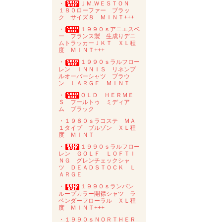
・
ＪＭ.ＷＥＳＴＯＮ
１８０ローファー ブラッ
ク サイズ８ ＭＩＮＴ+++
・
１９９０ｓアニエスベ
ー フランス製 生成りデニ
ムトラッカーＪＫＴ ＸＬ程
度 ＭＩＮＴ+++
・
１９９０ｓラルフロー
レン ＩＮＮＩＳ リネンプ
ルオーバーシャツ ブラウ
ン ＬＡＲＧＥ ＭＩＮＴ
・
ＯＬＤ ＨＥＲＭＥ
Ｓ フールトゥ ミディア
ム ブラック
・１９８０ｓラコステ ＭＡ
１タイプ ブルゾン ＸＬ程
度 ＭＩＮＴ
・
１９９０ｓラルフロー
レン ＧＯＬＦ ＬＯＦＴＩ
ＮＧ グレンチェックシャ
ツ ＤＥＡＤＳＴＯＣＫ Ｌ
ＡＲＧＥ
・
１９９０ｓランバン
ループカラー開襟シャツ ラ
ベンダーフローラル ＸＬ程
度 ＭＩＮＴ+++
・１９９０ｓＮＯＲＴＨＥＲ