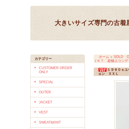
大きいサイズ専門の古着屋 IN
ホーム
SOLD O
＞
カテゴリー
ＪＫＴ 超極上コンデ
CUSTOMER ORDER
１９９０ｓユ
ONLY
ョン ＸＸＬ
SPECIAL
OUTER
JACKET
VEST
SWEAT&KNIT