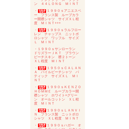
ン ４４ＬＯＮＧ ＭＩＮＴ
・
１９９０ｓアニエスベ
ー フランス製 ループカラ
ー開襟シャツ サイズＸＬ程
度 ＭＩＮＴ+++
・
１９９０ｓラルフロー
レン チャップス ニットポ
ロシャツ ワッフル サイズ
Ｌ ＭＩＮＴ
・１９９０ｓサンローラン
ドリズラーＪＫＴ ブラウン
ピーチスキン 襟２トーン
ＸＬ程度 ＭＩＮＴ
・
１９５０ｓＣＡＬＡＮ
Ａ パイルビーチシャツ バ
ティック サイズＸＬ ＭＩ
ＮＴ
・
１９９０ｓＫＥＮＺＯ
ＨＯＭＭＥ ループカラー開
襟シャツ ホワイト×グリー
ン オールコットン ＸＬ程
度 ＭＩＮＴ
・
１９９０ｓＬＡＮＶＩ
Ｎ フランス製 ニットポロ
シャツ ＸＬ程度 ＭＩＮＴ
・
１９９０ｓハガー オ