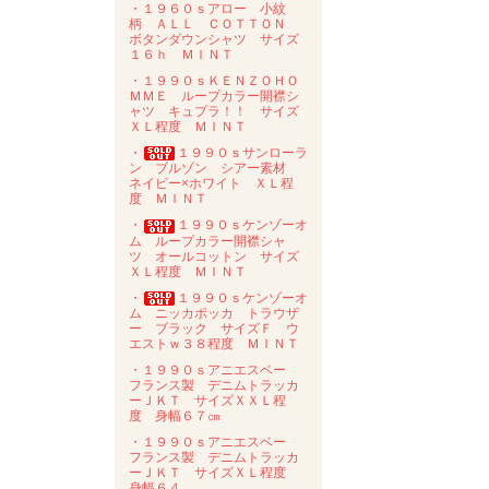
・１９６０ｓアロー 小紋
柄 ＡＬＬ ＣＯＴＴＯＮ
ボタンダウンシャツ サイズ
１６ｈ ＭＩＮＴ
・１９９０ｓＫＥＮＺＯＨＯ
ＭＭＥ ループカラー開襟シ
ャツ キュプラ！！ サイズ
ＸＬ程度 ＭＩＮＴ
・
１９９０ｓサンローラ
ン ブルゾン シアー素材
ネイビー×ホワイト ＸＬ程
度 ＭＩＮＴ
・
１９９０ｓケンゾーオ
ム ループカラー開襟シャ
ツ オールコットン サイズ
ＸＬ程度 ＭＩＮＴ
・
１９９０ｓケンゾーオ
ム ニッカポッカ トラウザ
ー ブラック サイズＦ ウ
エストｗ３８程度 ＭＩＮＴ
・１９９０ｓアニエスベー
フランス製 デニムトラッカ
ーＪＫＴ サイズＸＸＬ程
度 身幅６７㎝
・１９９０ｓアニエスベー
フランス製 デニムトラッカ
ーＪＫＴ サイズＸＬ程度
身幅６４