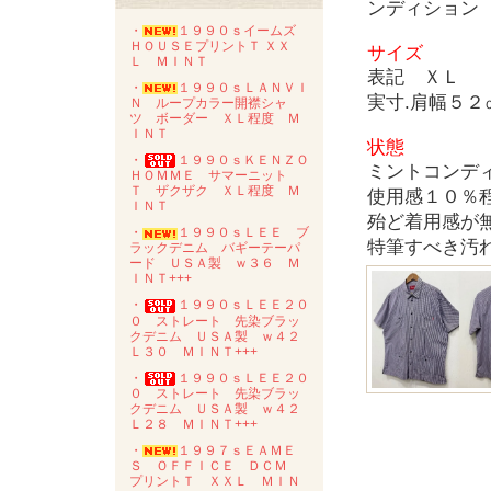
ンディション
・
１９９０ｓイームズ
ＨＯＵＳＥプリントＴ ＸＸ
サイズ
Ｌ ＭＩＮＴ
表記 ＸＬ
・
１９９０ｓＬＡＮＶＩ
実寸.肩幅５
Ｎ ループカラー開襟シャ
ツ ボーダー ＸＬ程度 Ｍ
ＩＮＴ
状態
・
１９９０ｓＫＥＮＺＯ
ミントコンデ
ＨＯＭＭＥ サマーニット
Ｔ ザクザク ＸＬ程度 Ｍ
使用感１０％
ＩＮＴ
殆ど着用感が
・
１９９０ｓＬＥＥ ブ
特筆すべき汚
ラックデニム バギーテーパ
ード ＵＳＡ製 ｗ３６ Ｍ
ＩＮＴ+++
・
１９９０ｓＬＥＥ２０
０ ストレート 先染ブラッ
クデニム ＵＳＡ製 ｗ４２
Ｌ３０ ＭＩＮＴ+++
・
１９９０ｓＬＥＥ２０
０ ストレート 先染ブラッ
クデニム ＵＳＡ製 ｗ４２
Ｌ２８ ＭＩＮＴ+++
・
１９９７ｓＥＡＭＥ
Ｓ ＯＦＦＩＣＥ ＤＣＭ
プリントＴ ＸＸＬ ＭＩＮ