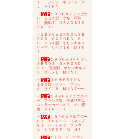
Ｔ Ｔシャツ ホワイト Ｘ
Ｌ ＭＩＮＴ
・
１９９０ｓチャンピオ
ン ＵＳＡ製 ブルー霜降
り 無地Ｔ ＤＥＡＤＳＴＯ
ＣＫ ＸＬ
・１９８０ｓＢＲＯＯＫＳＢ
ＲＯＳ ＯＸＦＯＲＤ Ｂ.
Ｄ ＵＳＡ製 オリジナルス
リーブ サイズ１６ ＭＩＮ
Ｔ
・
１９８０ｓＢＲＯＯＫ
ＳＢＲＯＳ ＯＸＦＯＲＤ
Ｂ.Ｄ 香港製 オリジナルス
リーブ ＸＬ ＭＩＮＴ
・
ＪＭ.ＷＥＳＴＯＮ
１８０ローファー ブラッ
ク サイズ８ ＭＩＮＴ+++
・
１９９０ｓアニエスベ
ー フランス製 生成りデニ
ムトラッカーＪＫＴ ＸＬ程
度 ＭＩＮＴ+++
・
１９９０ｓラルフロー
レン ＩＮＮＩＳ リネンプ
ルオーバーシャツ ブラウ
ン ＬＡＲＧＥ ＭＩＮＴ
・
ＯＬＤ ＨＥＲＭＥ