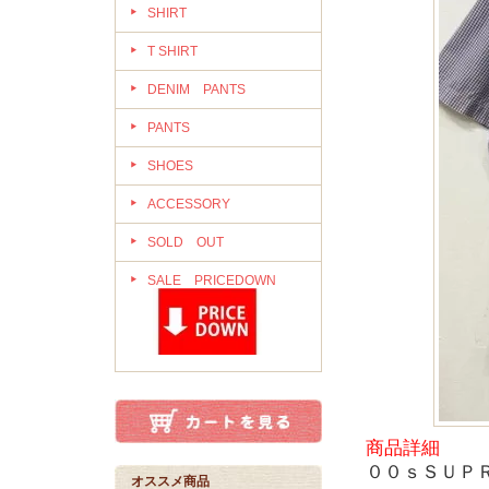
SHIRT
T SHIRT
DENIM PANTS
PANTS
SHOES
ACCESSORY
SOLD OUT
SALE PRICEDOWN
商品詳細
００ｓＳＵＰ
オススメ商品