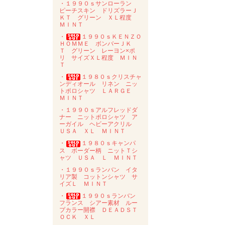
・１９９０ｓサンローラン
ピーチスキン ドリズラーＪ
ＫＴ グリーン ＸＬ程度
ＭＩＮＴ
・
１９９０ｓＫＥＮＺＯ
ＨＯＭＭＥ ボンバーＪＫ
Ｔ グリーン レーヨン×ポ
リ サイズＸＬ程度 ＭＩＮ
Ｔ
・
１９８０ｓクリスチャ
ンディオール リネン ニッ
トポロシャツ ＬＡＲＧＥ
ＭＩＮＴ
・１９９０ｓアルフレッドダ
ナー ニットポロシャツ ア
ーガイル ヘビーアクリル
ＵＳＡ ＸＬ ＭＩＮＴ
・
１９８０ｓキャンパ
ス ボーダー柄 ニットＴシ
ャツ ＵＳＡ Ｌ ＭＩＮＴ
・１９９０ｓランバン イタ
リア製 コットンシャツ サ
イズＬ ＭＩＮＴ
・
１９９０ｓランバン
フランス シアー素材 ルー
プカラー開襟 ＤＥＡＤＳＴ
ＯＣＫ ＸＬ