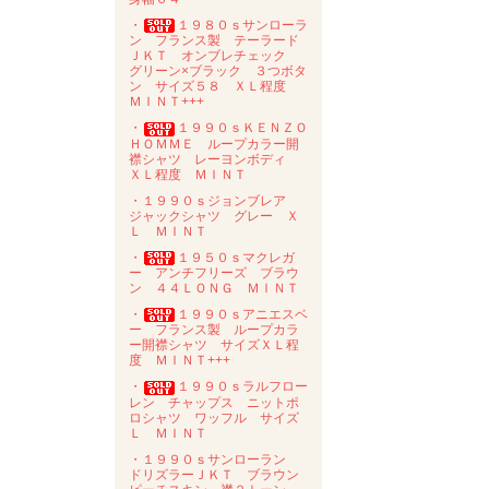
・
１９８０ｓサンローラ
ン フランス製 テーラード
ＪＫＴ オンブレチェック
グリーン×ブラック ３つボタ
ン サイズ５８ ＸＬ程度
ＭＩＮＴ+++
・
１９９０ｓＫＥＮＺＯ
ＨＯＭＭＥ ループカラー開
襟シャツ レーヨンボディ
ＸＬ程度 ＭＩＮＴ
・１９９０ｓジョンブレア
ジャックシャツ グレー Ｘ
Ｌ ＭＩＮＴ
・
１９５０ｓマクレガ
ー アンチフリーズ ブラウ
ン ４４ＬＯＮＧ ＭＩＮＴ
・
１９９０ｓアニエスベ
ー フランス製 ループカラ
ー開襟シャツ サイズＸＬ程
度 ＭＩＮＴ+++
・
１９９０ｓラルフロー
レン チャップス ニットポ
ロシャツ ワッフル サイズ
Ｌ ＭＩＮＴ
・１９９０ｓサンローラン
ドリズラーＪＫＴ ブラウン