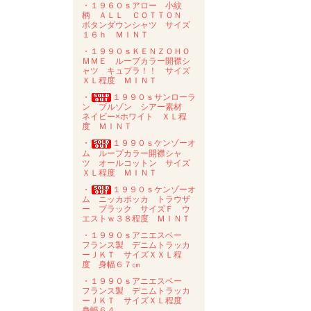
・１９６０ｓアロー 小紋
柄 ＡＬＬ ＣＯＴＴＯＮ
ボタンダウンシャツ サイズ
１６ｈ ＭＩＮＴ
・１９９０ｓＫＥＮＺＯＨＯ
ＭＭＥ ループカラー開襟シ
ャツ キュプラ！！ サイズ
ＸＬ程度 ＭＩＮＴ
・
１９９０ｓサンローラ
ン ブルゾン シアー素材
ネイビー×ホワイト ＸＬ程
度 ＭＩＮＴ
・
１９９０ｓケンゾーオ
ム ループカラー開襟シャ
ツ オールコットン サイズ
ＸＬ程度 ＭＩＮＴ
・
１９９０ｓケンゾーオ
ム ニッカポッカ トラウザ
ー ブラック サイズＦ ウ
エストｗ３８程度 ＭＩＮＴ
・１９９０ｓアニエスベー
フランス製 デニムトラッカ
ーＪＫＴ サイズＸＸＬ程
度 身幅６７㎝
・１９９０ｓアニエスベー
フランス製 デニムトラッカ
ーＪＫＴ サイズＸＬ程度
身幅６４