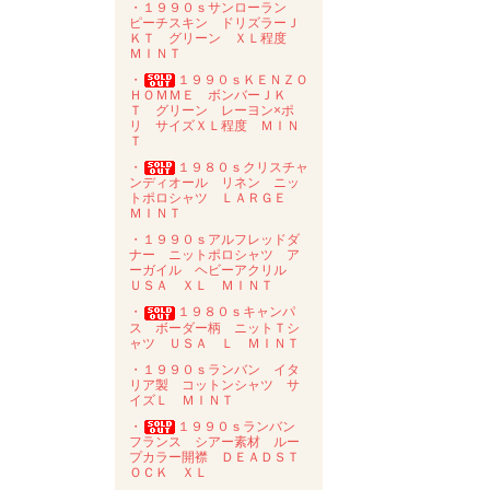
・１９９０ｓサンローラン
ピーチスキン ドリズラーＪ
ＫＴ グリーン ＸＬ程度
ＭＩＮＴ
・
１９９０ｓＫＥＮＺＯ
ＨＯＭＭＥ ボンバーＪＫ
Ｔ グリーン レーヨン×ポ
リ サイズＸＬ程度 ＭＩＮ
Ｔ
・
１９８０ｓクリスチャ
ンディオール リネン ニッ
トポロシャツ ＬＡＲＧＥ
ＭＩＮＴ
・１９９０ｓアルフレッドダ
ナー ニットポロシャツ ア
ーガイル ヘビーアクリル
ＵＳＡ ＸＬ ＭＩＮＴ
・
１９８０ｓキャンパ
ス ボーダー柄 ニットＴシ
ャツ ＵＳＡ Ｌ ＭＩＮＴ
・１９９０ｓランバン イタ
リア製 コットンシャツ サ
イズＬ ＭＩＮＴ
・
１９９０ｓランバン
フランス シアー素材 ルー
プカラー開襟 ＤＥＡＤＳＴ
ＯＣＫ ＸＬ