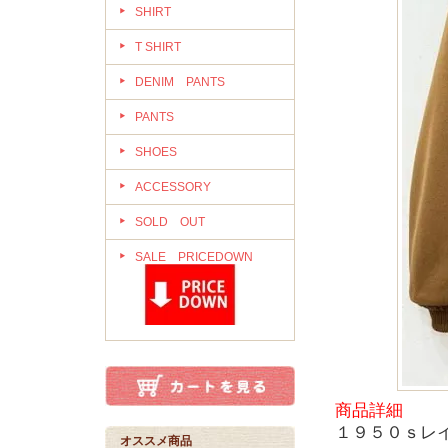
SHIRT
T SHIRT
DENIM PANTS
PANTS
SHOES
ACCESSORY
SOLD OUT
SALE PRICEDOWN
商品詳細
１９５０ｓレ
オススメ商品