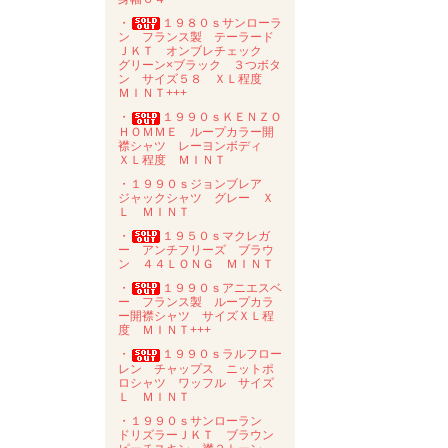
・
１９８０ｓサンローラ
ン フランス製 テーラード
ＪＫＴ オンブレチェック
グリーン×ブラック ３つボタ
ン サイズ５８ ＸＬ程度
ＭＩＮＴ+++
・
１９９０ｓＫＥＮＺＯ
ＨＯＭＭＥ ループカラー開
襟シャツ レーヨンボディ
ＸＬ程度 ＭＩＮＴ
・１９９０ｓジョンブレア
ジャックシャツ グレー Ｘ
Ｌ ＭＩＮＴ
・
１９５０ｓマクレガ
ー アンチフリーズ ブラウ
ン ４４ＬＯＮＧ ＭＩＮＴ
・
１９９０ｓアニエスベ
ー フランス製 ループカラ
ー開襟シャツ サイズＸＬ程
度 ＭＩＮＴ+++
・
１９９０ｓラルフロー
レン チャップス ニットポ
ロシャツ ワッフル サイズ
Ｌ ＭＩＮＴ
・１９９０ｓサンローラン
ドリズラーＪＫＴ ブラウン