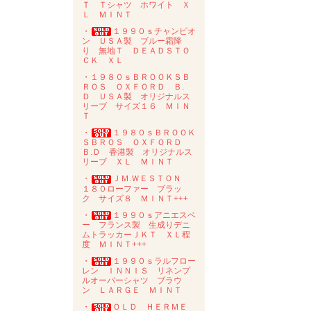
Ｔ Ｔシャツ ホワイト Ｘ
Ｌ ＭＩＮＴ
・
１９９０ｓチャンピオ
ン ＵＳＡ製 ブルー霜降
り 無地Ｔ ＤＥＡＤＳＴＯ
ＣＫ ＸＬ
・１９８０ｓＢＲＯＯＫＳＢ
ＲＯＳ ＯＸＦＯＲＤ Ｂ.
Ｄ ＵＳＡ製 オリジナルス
リーブ サイズ１６ ＭＩＮ
Ｔ
・
１９８０ｓＢＲＯＯＫ
ＳＢＲＯＳ ＯＸＦＯＲＤ
Ｂ.Ｄ 香港製 オリジナルス
リーブ ＸＬ ＭＩＮＴ
・
ＪＭ.ＷＥＳＴＯＮ
１８０ローファー ブラッ
ク サイズ８ ＭＩＮＴ+++
・
１９９０ｓアニエスベ
ー フランス製 生成りデニ
ムトラッカーＪＫＴ ＸＬ程
度 ＭＩＮＴ+++
・
１９９０ｓラルフロー
レン ＩＮＮＩＳ リネンプ
ルオーバーシャツ ブラウ
ン ＬＡＲＧＥ ＭＩＮＴ
・
ＯＬＤ ＨＥＲＭＥ