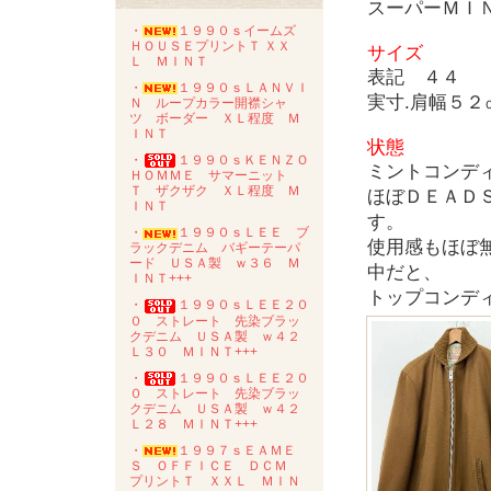
スーパーＭＩ
・
１９９０ｓイームズ
ＨＯＵＳＥプリントＴ ＸＸ
サイズ
Ｌ ＭＩＮＴ
表記 ４４
・
１９９０ｓＬＡＮＶＩ
実寸.肩幅５
Ｎ ループカラー開襟シャ
ツ ボーダー ＸＬ程度 Ｍ
ＩＮＴ
状態
・
１９９０ｓＫＥＮＺＯ
ミントコンディ
ＨＯＭＭＥ サマーニット
Ｔ ザクザク ＸＬ程度 Ｍ
ほぼＤＥＡＤ
ＩＮＴ
す。
・
１９９０ｓＬＥＥ ブ
使用感もほぼ
ラックデニム バギーテーパ
ード ＵＳＡ製 ｗ３６ Ｍ
中だと、
ＩＮＴ+++
トップコンデ
・
１９９０ｓＬＥＥ２０
０ ストレート 先染ブラッ
クデニム ＵＳＡ製 ｗ４２
Ｌ３０ ＭＩＮＴ+++
・
１９９０ｓＬＥＥ２０
０ ストレート 先染ブラッ
クデニム ＵＳＡ製 ｗ４２
Ｌ２８ ＭＩＮＴ+++
・
１９９７ｓＥＡＭＥ
Ｓ ＯＦＦＩＣＥ ＤＣＭ
プリントＴ ＸＸＬ ＭＩＮ