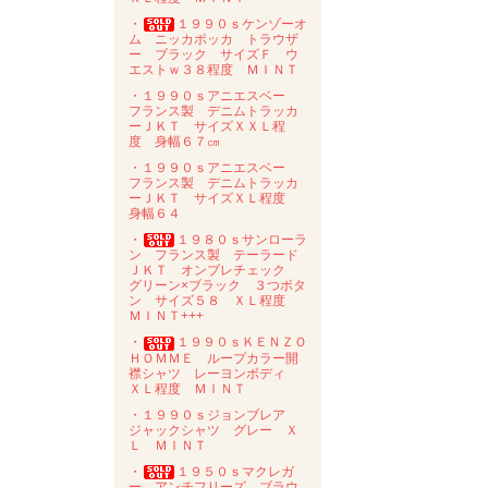
・
１９９０ｓケンゾーオ
ム ニッカポッカ トラウザ
ー ブラック サイズＦ ウ
エストｗ３８程度 ＭＩＮＴ
・１９９０ｓアニエスベー
フランス製 デニムトラッカ
ーＪＫＴ サイズＸＸＬ程
度 身幅６７㎝
・１９９０ｓアニエスベー
フランス製 デニムトラッカ
ーＪＫＴ サイズＸＬ程度
身幅６４
・
１９８０ｓサンローラ
ン フランス製 テーラード
ＪＫＴ オンブレチェック
グリーン×ブラック ３つボタ
ン サイズ５８ ＸＬ程度
ＭＩＮＴ+++
・
１９９０ｓＫＥＮＺＯ
ＨＯＭＭＥ ループカラー開
襟シャツ レーヨンボディ
ＸＬ程度 ＭＩＮＴ
・１９９０ｓジョンブレア
ジャックシャツ グレー Ｘ
Ｌ ＭＩＮＴ
・
１９５０ｓマクレガ
ー アンチフリーズ ブラウ