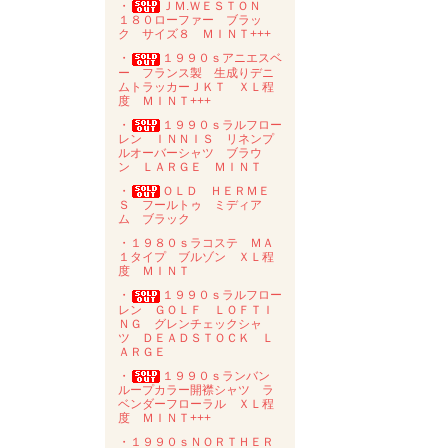
・
ＪＭ.ＷＥＳＴＯＮ
１８０ローファー ブラッ
ク サイズ８ ＭＩＮＴ+++
・
１９９０ｓアニエスベ
ー フランス製 生成りデニ
ムトラッカーＪＫＴ ＸＬ程
度 ＭＩＮＴ+++
・
１９９０ｓラルフロー
レン ＩＮＮＩＳ リネンプ
ルオーバーシャツ ブラウ
ン ＬＡＲＧＥ ＭＩＮＴ
・
ＯＬＤ ＨＥＲＭＥ
Ｓ フールトゥ ミディア
ム ブラック
・１９８０ｓラコステ ＭＡ
１タイプ ブルゾン ＸＬ程
度 ＭＩＮＴ
・
１９９０ｓラルフロー
レン ＧＯＬＦ ＬＯＦＴＩ
ＮＧ グレンチェックシャ
ツ ＤＥＡＤＳＴＯＣＫ Ｌ
ＡＲＧＥ
・
１９９０ｓランバン
ループカラー開襟シャツ ラ
ベンダーフローラル ＸＬ程
度 ＭＩＮＴ+++
・１９９０ｓＮＯＲＴＨＥＲ