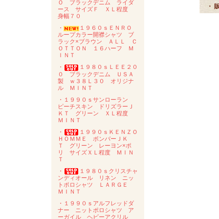
Ｏ ブラックデニム ライダ
・ 
ース サイズＦ ＸＬ程度
身幅７０
・
１９６０ｓＥＮＲＯ
ループカラー開襟シャツ ブ
ラック×ブラウン ＡＬＬ Ｃ
ＯＴＴＯＮ １６ハーフ Ｍ
ＩＮＴ
・
１９８０ｓＬＥＥ２０
０ ブラックデニム ＵＳＡ
製 ｗ３８Ｌ３０ オリジナ
ル ＭＩＮＴ
・１９９０ｓサンローラン
ピーチスキン ドリズラーＪ
ＫＴ グリーン ＸＬ程度
ＭＩＮＴ
・
１９９０ｓＫＥＮＺＯ
ＨＯＭＭＥ ボンバーＪＫ
Ｔ グリーン レーヨン×ポ
リ サイズＸＬ程度 ＭＩＮ
Ｔ
・
１９８０ｓクリスチャ
ンディオール リネン ニッ
トポロシャツ ＬＡＲＧＥ
ＭＩＮＴ
・１９９０ｓアルフレッドダ
ナー ニットポロシャツ ア
ーガイル ヘビーアクリル