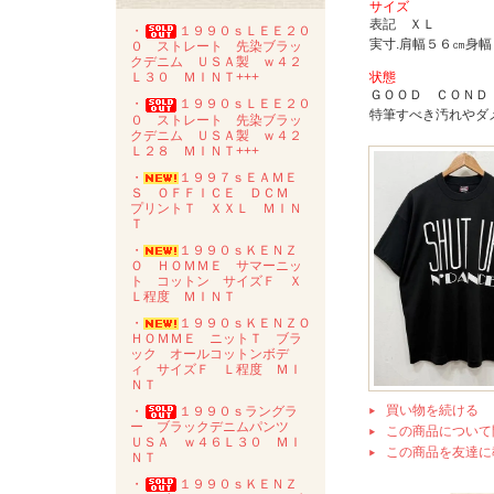
サイズ
表記 ＸＬ
・
１９９０ｓＬＥＥ２０
実寸.肩幅５６㎝身
０ ストレート 先染ブラッ
クデニム ＵＳＡ製 ｗ４２
状態
Ｌ３０ ＭＩＮＴ+++
ＧＯＯＤ ＣＯＮＤ
・
１９９０ｓＬＥＥ２０
特筆すべき汚れやダ
０ ストレート 先染ブラッ
クデニム ＵＳＡ製 ｗ４２
Ｌ２８ ＭＩＮＴ+++
・
１９９７ｓＥＡＭＥ
Ｓ ＯＦＦＩＣＥ ＤＣＭ
プリントＴ ＸＸＬ ＭＩＮ
Ｔ
・
１９９０ｓＫＥＮＺ
Ｏ ＨＯＭＭＥ サマーニッ
ト コットン サイズＦ Ｘ
Ｌ程度 ＭＩＮＴ
・
１９９０ｓＫＥＮＺＯ
ＨＯＭＭＥ ニットＴ ブラ
ック オールコットンボデ
ィ サイズＦ Ｌ程度 ＭＩ
ＮＴ
買い物を続ける
・
１９９０ｓラングラ
ー ブラックデニムパンツ
この商品について
ＵＳＡ ｗ４６Ｌ３０ ＭＩ
この商品を友達に
ＮＴ
・
１９９０ｓＫＥＮＺ