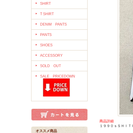
SHIRT
T SHIRT
DENIM PANTS
PANTS
SHOES
ACCESSORY
SOLD OUT
SALE PRICEDOWN
商品詳細
１９９０ｓＳＨＩＴＵ
オススメ商品