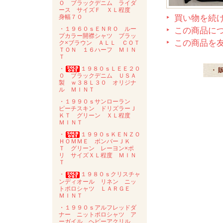
Ｏ ブラックデニム ライダ
ース サイズＦ ＸＬ程度
身幅７０
買い物を続
・１９６０ｓＥＮＲＯ ルー
この商品に
プカラー開襟シャツ ブラッ
この商品を
ク×ブラウン ＡＬＬ ＣＯＴ
ＴＯＮ １６ハーフ ＭＩＮ
Ｔ
・
１９８０ｓＬＥＥ２０
・ 
０ ブラックデニム ＵＳＡ
製 ｗ３８Ｌ３０ オリジナ
ル ＭＩＮＴ
・１９９０ｓサンローラン
ピーチスキン ドリズラーＪ
ＫＴ グリーン ＸＬ程度
ＭＩＮＴ
・
１９９０ｓＫＥＮＺＯ
ＨＯＭＭＥ ボンバーＪＫ
Ｔ グリーン レーヨン×ポ
リ サイズＸＬ程度 ＭＩＮ
Ｔ
・
１９８０ｓクリスチャ
ンディオール リネン ニッ
トポロシャツ ＬＡＲＧＥ
ＭＩＮＴ
・１９９０ｓアルフレッドダ
ナー ニットポロシャツ ア
ーガイル ヘビーアクリル