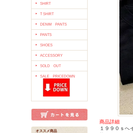
SHIRT
T SHIRT
DENIM PANTS
PANTS
SHOES
ACCESSORY
SOLD OUT
SALE PRICEDOWN
商品詳細
１９９０ｓへ
オススメ商品