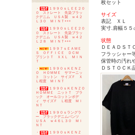
枚セット
・
１９９０ｓＬＥＥ２０
０ ストレート 先染ブラッ
サイズ
クデニム ＵＳＡ製 ｗ４２
表記 ＸＬ
Ｌ３０ ＭＩＮＴ+++
実寸.肩幅５
・
１９９０ｓＬＥＥ２０
０ ストレート 先染ブラッ
クデニム ＵＳＡ製 ｗ４２
状態
Ｌ２８ ＭＩＮＴ+++
ＤＥＡＤＳＴ
・
１９９７ｓＥＡＭＥ
Ｓ ＯＦＦＩＣＥ ＤＣＭ
フラッシャー
プリントＴ ＸＸＬ ＭＩＮ
保管時の汚れ
Ｔ
ＤＳＴＯＣＫ
・
１９９０ｓＫＥＮＺ
Ｏ ＨＯＭＭＥ サマーニッ
ト コットン サイズＦ Ｘ
Ｌ程度 ＭＩＮＴ
・
１９９０ｓＫＥＮＺＯ
ＨＯＭＭＥ ニットＴ ブラ
ック オールコットンボデ
ィ サイズＦ Ｌ程度 ＭＩ
ＮＴ
・
１９９０ｓラングラ
ー ブラックデニムパンツ
ＵＳＡ ｗ４６Ｌ３０ ＭＩ
ＮＴ
・
１９９０ｓＫＥＮＺ