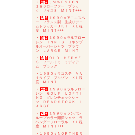
・
ＪＭ.ＷＥＳＴＯＮ
１８０ローファー ブラッ
ク サイズ８ ＭＩＮＴ+++
・
１９９０ｓアニエスベ
ー フランス製 生成りデニ
ムトラッカーＪＫＴ ＸＬ程
度 ＭＩＮＴ+++
・
１９９０ｓラルフロー
レン ＩＮＮＩＳ リネンプ
ルオーバーシャツ ブラウ
ン ＬＡＲＧＥ ＭＩＮＴ
・
ＯＬＤ ＨＥＲＭＥ
Ｓ フールトゥ ミディア
ム ブラック
・１９８０ｓラコステ ＭＡ
１タイプ ブルゾン ＸＬ程
度 ＭＩＮＴ
・
１９９０ｓラルフロー
レン ＧＯＬＦ ＬＯＦＴＩ
ＮＧ グレンチェックシャ
ツ ＤＥＡＤＳＴＯＣＫ Ｌ
ＡＲＧＥ
・
１９９０ｓランバン
ループカラー開襟シャツ ラ
ベンダーフローラル ＸＬ程
度 ＭＩＮＴ+++
・１９９０ｓＮＯＲＴＨＥＲ