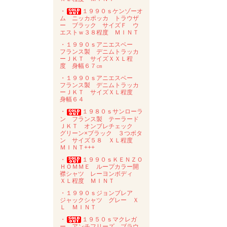
・
１９９０ｓケンゾーオ
ム ニッカポッカ トラウザ
ー ブラック サイズＦ ウ
エストｗ３８程度 ＭＩＮＴ
・１９９０ｓアニエスベー
フランス製 デニムトラッカ
ーＪＫＴ サイズＸＸＬ程
度 身幅６７㎝
・１９９０ｓアニエスベー
フランス製 デニムトラッカ
ーＪＫＴ サイズＸＬ程度
身幅６４
・
１９８０ｓサンローラ
ン フランス製 テーラード
ＪＫＴ オンブレチェック
グリーン×ブラック ３つボタ
ン サイズ５８ ＸＬ程度
ＭＩＮＴ+++
・
１９９０ｓＫＥＮＺＯ
ＨＯＭＭＥ ループカラー開
襟シャツ レーヨンボディ
ＸＬ程度 ＭＩＮＴ
・１９９０ｓジョンブレア
ジャックシャツ グレー Ｘ
Ｌ ＭＩＮＴ
・
１９５０ｓマクレガ
ー アンチフリーズ ブラウ