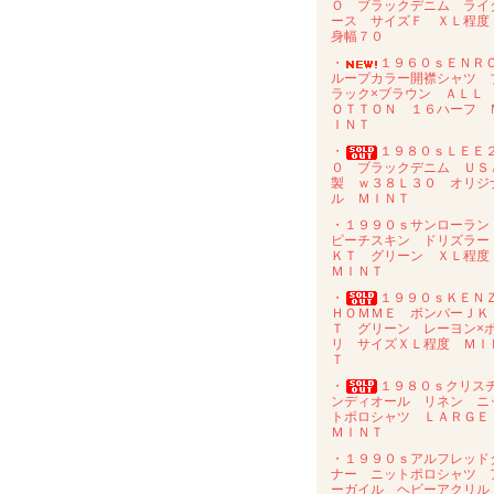
Ｏ ブラックデニム ライ
ース サイズＦ ＸＬ程
身幅７０
・
１９６０ｓＥＮ
ループカラー開襟シャツ 
ラック×ブラウン ＡＬＬ
ＯＴＴＯＮ １６ハーフ 
ＩＮＴ
・
１９８０ｓＬＥＥ
０ ブラックデニム ＵＳ
製 ｗ３８Ｌ３０ オリジ
ル ＭＩＮＴ
・１９９０ｓサンローラ
ピーチスキン ドリズラー
ＫＴ グリーン ＸＬ程
ＭＩＮＴ
・
１９９０ｓＫＥＮ
ＨＯＭＭＥ ボンバーＪＫ
Ｔ グリーン レーヨン×
リ サイズＸＬ程度 ＭＩ
Ｔ
・
１９８０ｓクリス
ンディオール リネン ニ
トポロシャツ ＬＡＲＧ
ＭＩＮＴ
・１９９０ｓアルフレッド
ナー ニットポロシャツ 
ーガイル ヘビーアクリ