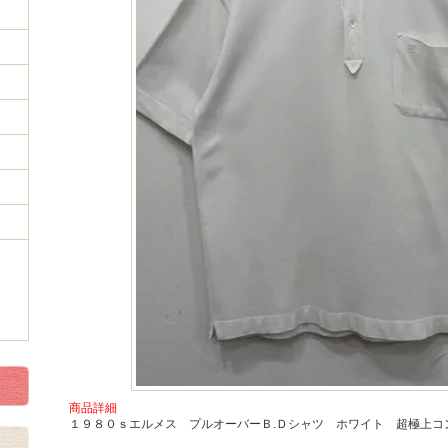
商品詳細
１９８０ｓエルメス プルオーバーＢ.Ｄシャツ ホワイト 超極上コ