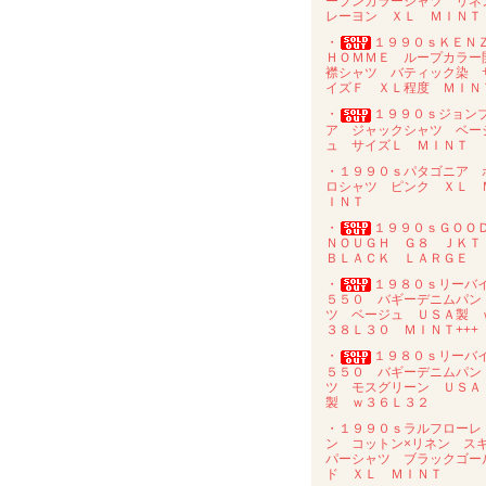
ープンカラーシャツ リネ
レーヨン ＸＬ ＭＩＮＴ
・
１９９０ｓＫＥＮ
ＨＯＭＭＥ ループカラー
襟シャツ バティック染 
イズＦ ＸＬ程度 ＭＩＮ
・
１９９０ｓジョン
ア ジャックシャツ ベー
ュ サイズＬ ＭＩＮＴ
・１９９０ｓパタゴニア 
ロシャツ ピンク ＸＬ 
ＩＮＴ
・
１９９０ｓＧＯＯ
ＮＯＵＧＨ Ｇ８ ＪＫ
ＢＬＡＣＫ ＬＡＲＧＥ
・
１９８０ｓリーバ
５５０ バギーデニムパン
ツ ベージュ ＵＳＡ製 
３８Ｌ３０ ＭＩＮＴ+++
・
１９８０ｓリーバ
５５０ バギーデニムパン
ツ モスグリーン ＵＳＡ
製 ｗ３６Ｌ３２
・１９９０ｓラルフローレ
ン コットン×リネン ス
パーシャツ ブラックゴー
ド ＸＬ ＭＩＮＴ