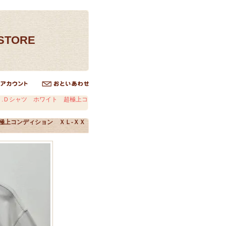
ESTORE
.Ｄシャツ ホワイト 超極上コ
極上コンディション ＸＬ-ＸＸ