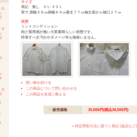
サイズ
表記 無し ＸＬ-ＸＸＬ
２０
実寸.肩幅５６㎝身幅６４㎝着丈７７㎝袖丈肩から袖口２７㎝
ッ
２
状態
ミントコンディション
２０
殆ど着用感が無い大変素晴らしい状態です。
ッ
特筆すべき汚れやダメージ等も御座いません。
２
Ｅ
Ｍ
Ｎ
Ｚ
ッ
Ｘ
買い物を続ける
この商品について問い合わせる
ＺＯ
ラ
この商品を友達に教える
Ｉ
・ 販売価格
35,000円(税込38,500円)
ラ
ツ
Ｉ
» 特定商取引法に基づく表記 (返品など)
Ｚ