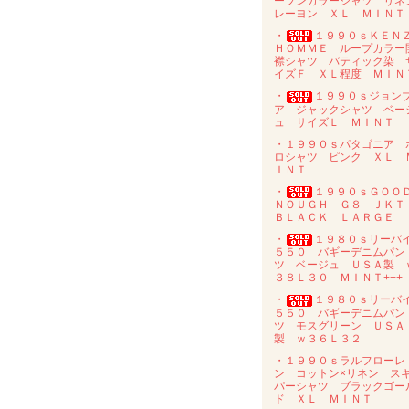
ープンカラーシャツ リネ
レーヨン ＸＬ ＭＩＮＴ
・
１９９０ｓＫＥＮ
ＨＯＭＭＥ ループカラー
襟シャツ バティック染 
イズＦ ＸＬ程度 ＭＩＮ
・
１９９０ｓジョン
ア ジャックシャツ ベー
ュ サイズＬ ＭＩＮＴ
・１９９０ｓパタゴニア 
ロシャツ ピンク ＸＬ 
ＩＮＴ
・
１９９０ｓＧＯＯ
ＮＯＵＧＨ Ｇ８ ＪＫ
ＢＬＡＣＫ ＬＡＲＧＥ
・
１９８０ｓリーバ
５５０ バギーデニムパン
ツ ベージュ ＵＳＡ製 
３８Ｌ３０ ＭＩＮＴ+++
・
１９８０ｓリーバ
５５０ バギーデニムパン
ツ モスグリーン ＵＳＡ
製 ｗ３６Ｌ３２
・１９９０ｓラルフローレ
ン コットン×リネン ス
パーシャツ ブラックゴー
ド ＸＬ ＭＩＮＴ