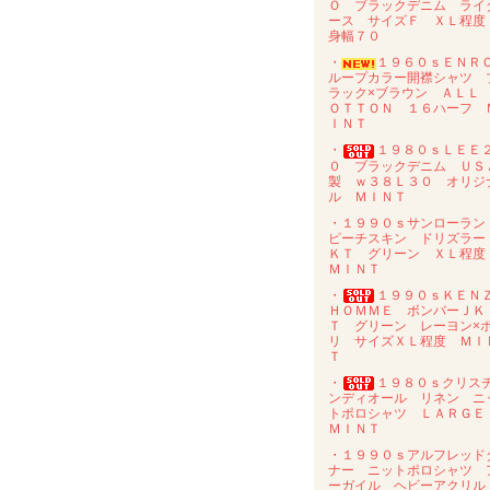
Ｏ ブラックデニム ライ
ース サイズＦ ＸＬ程
身幅７０
・
１９６０ｓＥＮ
ループカラー開襟シャツ 
ラック×ブラウン ＡＬＬ
ＯＴＴＯＮ １６ハーフ 
ＩＮＴ
・
１９８０ｓＬＥＥ
０ ブラックデニム ＵＳ
製 ｗ３８Ｌ３０ オリジ
ル ＭＩＮＴ
・１９９０ｓサンローラ
ピーチスキン ドリズラー
ＫＴ グリーン ＸＬ程
ＭＩＮＴ
・
１９９０ｓＫＥＮ
ＨＯＭＭＥ ボンバーＪＫ
Ｔ グリーン レーヨン×
リ サイズＸＬ程度 ＭＩ
Ｔ
・
１９８０ｓクリス
ンディオール リネン ニ
トポロシャツ ＬＡＲＧ
ＭＩＮＴ
・１９９０ｓアルフレッド
ナー ニットポロシャツ 
ーガイル ヘビーアクリ