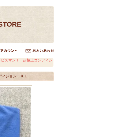
ESTORE
ービスマンＴ 超極上コンディシ
ディション ＸＬ