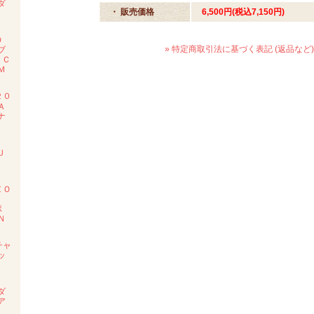
ダ
・ 販売価格
6,500円(税込7,150円)
度
ＲＯ
» 特定商取引法に基づく表記 (返品など)
ブ
 Ｃ
Ｍ
２０
Ａ
ナ
ン
Ｊ
度
ＺＯ
ポ
Ｎ
チャ
ッ
Ｅ
ダ
ア
ル