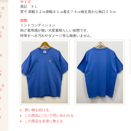
サイズ
表記 ＸＬ
２０
実寸.肩幅５２㎝身幅６１㎝着丈７４㎝袖丈肩から袖口２３㎝
ッ
２
状態
ミントコンディション
２０
殆ど着用感が無い大変素晴らしい状態です。
ッ
特筆すべき汚れやダメージ等も御座いません。
２
Ｅ
Ｍ
Ｎ
Ｚ
ッ
Ｘ
ＺＯ
ラ
Ｉ
ラ
買い物を続ける
ツ
この商品について問い合わせる
Ｉ
この商品を友達に教える
Ｚ