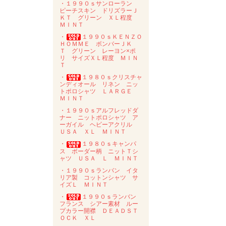
・１９９０ｓサンローラン
ピーチスキン ドリズラーＪ
ＫＴ グリーン ＸＬ程度
ＭＩＮＴ
・
１９９０ｓＫＥＮＺＯ
ＨＯＭＭＥ ボンバーＪＫ
Ｔ グリーン レーヨン×ポ
リ サイズＸＬ程度 ＭＩＮ
Ｔ
・
１９８０ｓクリスチャ
ンディオール リネン ニッ
トポロシャツ ＬＡＲＧＥ
ＭＩＮＴ
・１９９０ｓアルフレッドダ
ナー ニットポロシャツ ア
ーガイル ヘビーアクリル
ＵＳＡ ＸＬ ＭＩＮＴ
・
１９８０ｓキャンパ
ス ボーダー柄 ニットＴシ
ャツ ＵＳＡ Ｌ ＭＩＮＴ
・１９９０ｓランバン イタ
リア製 コットンシャツ サ
イズＬ ＭＩＮＴ
・
１９９０ｓランバン
フランス シアー素材 ルー
プカラー開襟 ＤＥＡＤＳＴ
ＯＣＫ ＸＬ