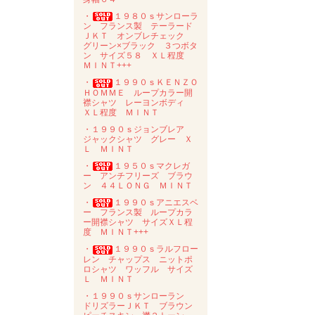
・
１９８０ｓサンローラ
ン フランス製 テーラード
ＪＫＴ オンブレチェック
グリーン×ブラック ３つボタ
ン サイズ５８ ＸＬ程度
ＭＩＮＴ+++
・
１９９０ｓＫＥＮＺＯ
ＨＯＭＭＥ ループカラー開
襟シャツ レーヨンボディ
ＸＬ程度 ＭＩＮＴ
・１９９０ｓジョンブレア
ジャックシャツ グレー Ｘ
Ｌ ＭＩＮＴ
・
１９５０ｓマクレガ
ー アンチフリーズ ブラウ
ン ４４ＬＯＮＧ ＭＩＮＴ
・
１９９０ｓアニエスベ
ー フランス製 ループカラ
ー開襟シャツ サイズＸＬ程
度 ＭＩＮＴ+++
・
１９９０ｓラルフロー
レン チャップス ニットポ
ロシャツ ワッフル サイズ
Ｌ ＭＩＮＴ
・１９９０ｓサンローラン
ドリズラーＪＫＴ ブラウン