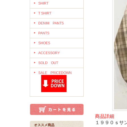
SHIRT
T SHIRT
DENIM PANTS
PANTS
SHOES
ACCESSORY
SOLD OUT
SALE PRICEDOWN
商品詳細
１９９０ｓサ
オススメ商品