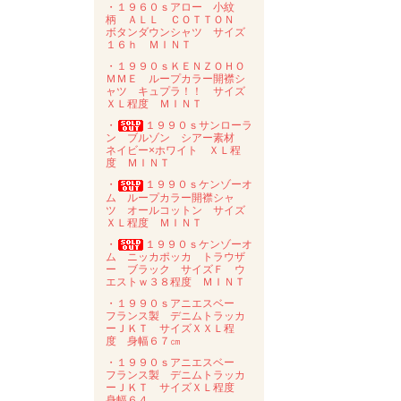
・１９６０ｓアロー 小紋
柄 ＡＬＬ ＣＯＴＴＯＮ
ボタンダウンシャツ サイズ
１６ｈ ＭＩＮＴ
・１９９０ｓＫＥＮＺＯＨＯ
ＭＭＥ ループカラー開襟シ
ャツ キュプラ！！ サイズ
ＸＬ程度 ＭＩＮＴ
・
１９９０ｓサンローラ
ン ブルゾン シアー素材
ネイビー×ホワイト ＸＬ程
度 ＭＩＮＴ
・
１９９０ｓケンゾーオ
ム ループカラー開襟シャ
ツ オールコットン サイズ
ＸＬ程度 ＭＩＮＴ
・
１９９０ｓケンゾーオ
ム ニッカポッカ トラウザ
ー ブラック サイズＦ ウ
エストｗ３８程度 ＭＩＮＴ
・１９９０ｓアニエスベー
フランス製 デニムトラッカ
ーＪＫＴ サイズＸＸＬ程
度 身幅６７㎝
・１９９０ｓアニエスベー
フランス製 デニムトラッカ
ーＪＫＴ サイズＸＬ程度
身幅６４