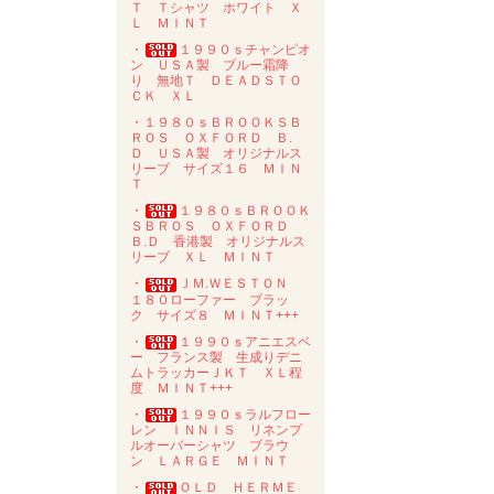
Ｔ Ｔシャツ ホワイト Ｘ
Ｌ ＭＩＮＴ
・
１９９０ｓチャンピオ
ン ＵＳＡ製 ブルー霜降
り 無地Ｔ ＤＥＡＤＳＴＯ
ＣＫ ＸＬ
・１９８０ｓＢＲＯＯＫＳＢ
ＲＯＳ ＯＸＦＯＲＤ Ｂ.
Ｄ ＵＳＡ製 オリジナルス
リーブ サイズ１６ ＭＩＮ
Ｔ
・
１９８０ｓＢＲＯＯＫ
ＳＢＲＯＳ ＯＸＦＯＲＤ
Ｂ.Ｄ 香港製 オリジナルス
リーブ ＸＬ ＭＩＮＴ
・
ＪＭ.ＷＥＳＴＯＮ
１８０ローファー ブラッ
ク サイズ８ ＭＩＮＴ+++
・
１９９０ｓアニエスベ
ー フランス製 生成りデニ
ムトラッカーＪＫＴ ＸＬ程
度 ＭＩＮＴ+++
・
１９９０ｓラルフロー
レン ＩＮＮＩＳ リネンプ
ルオーバーシャツ ブラウ
ン ＬＡＲＧＥ ＭＩＮＴ
・
ＯＬＤ ＨＥＲＭＥ