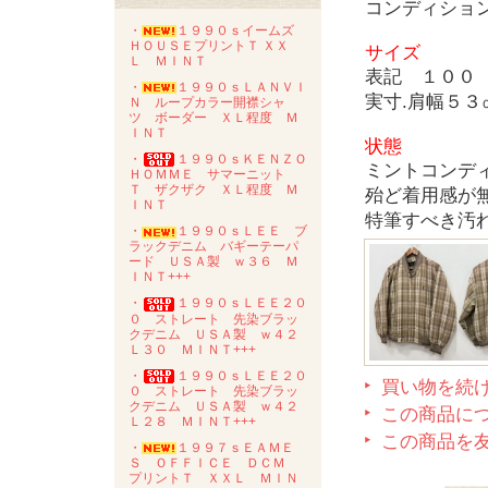
コンディショ
・
１９９０ｓイームズ
ＨＯＵＳＥプリントＴ ＸＸ
サイズ
Ｌ ＭＩＮＴ
表記 １００
・
１９９０ｓＬＡＮＶＩ
実寸.肩幅５
Ｎ ループカラー開襟シャ
ツ ボーダー ＸＬ程度 Ｍ
ＩＮＴ
状態
・
１９９０ｓＫＥＮＺＯ
ミントコンデ
ＨＯＭＭＥ サマーニット
Ｔ ザクザク ＸＬ程度 Ｍ
殆ど着用感が
ＩＮＴ
特筆すべき汚
・
１９９０ｓＬＥＥ ブ
ラックデニム バギーテーパ
ード ＵＳＡ製 ｗ３６ Ｍ
ＩＮＴ+++
・
１９９０ｓＬＥＥ２０
０ ストレート 先染ブラッ
クデニム ＵＳＡ製 ｗ４２
Ｌ３０ ＭＩＮＴ+++
・
１９９０ｓＬＥＥ２０
買い物を続
０ ストレート 先染ブラッ
クデニム ＵＳＡ製 ｗ４２
この商品に
Ｌ２８ ＭＩＮＴ+++
この商品を
・
１９９７ｓＥＡＭＥ
Ｓ ＯＦＦＩＣＥ ＤＣＭ
プリントＴ ＸＸＬ ＭＩＮ