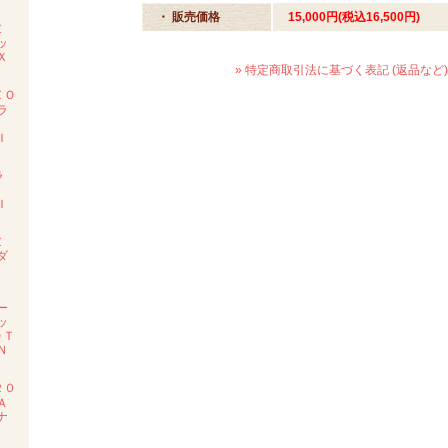
・ 販売価格
15,000円(税込16,500円)
Ｚ
ッ
Ｘ
» 特定商取引法に基づく表記 (返品など)
ＺＯ
ラ
Ｉ
ラ
ツ
Ｉ
Ｚ
ダ
度
ー
ッ
ＯＴ
Ｎ
２０
Ａ
ナ