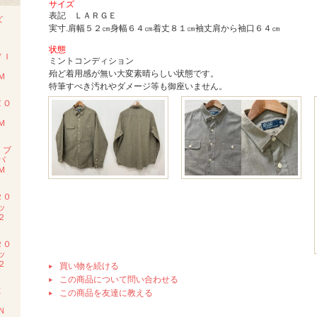
サイズ
表記 ＬＡＲＧＥ
ズ
実寸.肩幅５２㎝身幅６４㎝着丈８１㎝袖丈肩から袖口６４㎝
状態
ＶＩ
ミントコンディション
殆ど着用感が無い大変素晴らしい状態です。
Ｍ
特筆すべき汚れやダメージ等も御座いません。
ＺＯ
Ｍ
 ブ
パ
Ｍ
２０
ッ
２
２０
ッ
２
買い物を続ける
この商品について問い合わせる
Ｅ
この商品を友達に教える
Ｍ
Ｎ