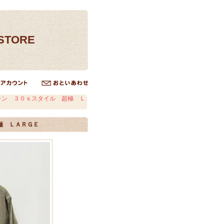
ESTORE
ャン ３０ｓスタイル 超極 Ｌ
極 ＬＡＲＧＥ