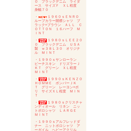
Ｏ ブラックデニム ライダ
ース サイズＦ ＸＬ程度
身幅７０
・
１９６０ｓＥＮＲＯ
ループカラー開襟シャツ ブ
ラック×ブラウン ＡＬＬ Ｃ
ＯＴＴＯＮ １６ハーフ Ｍ
ＩＮＴ
・
１９８０ｓＬＥＥ２０
０ ブラックデニム ＵＳＡ
製 ｗ３８Ｌ３０ オリジナ
ル ＭＩＮＴ
・１９９０ｓサンローラン
ピーチスキン ドリズラーＪ
ＫＴ グリーン ＸＬ程度
ＭＩＮＴ
・
１９９０ｓＫＥＮＺＯ
ＨＯＭＭＥ ボンバーＪＫ
Ｔ グリーン レーヨン×ポ
リ サイズＸＬ程度 ＭＩＮ
Ｔ
・
１９８０ｓクリスチャ
ンディオール リネン ニッ
トポロシャツ ＬＡＲＧＥ
ＭＩＮＴ
・１９９０ｓアルフレッドダ
ナー ニットポロシャツ ア
ーガイル ヘビーアクリル