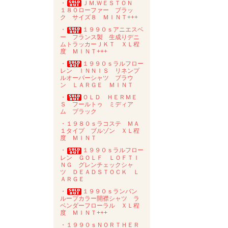
・
ＪＭ.ＷＥＳＴＯＮ
１８０ローファー ブラッ
ク サイズ８ ＭＩＮＴ+++
・
１９９０ｓアニエスベ
ー フランス製 生成りデニ
ムトラッカーＪＫＴ ＸＬ程
度 ＭＩＮＴ+++
・
１９９０ｓラルフロー
レン ＩＮＮＩＳ リネンプ
ルオーバーシャツ ブラウ
ン ＬＡＲＧＥ ＭＩＮＴ
・
ＯＬＤ ＨＥＲＭＥ
Ｓ フールトゥ ミディア
ム ブラック
・１９８０ｓラコステ ＭＡ
１タイプ ブルゾン ＸＬ程
度 ＭＩＮＴ
・
１９９０ｓラルフロー
レン ＧＯＬＦ ＬＯＦＴＩ
ＮＧ グレンチェックシャ
ツ ＤＥＡＤＳＴＯＣＫ Ｌ
ＡＲＧＥ
・
１９９０ｓランバン
ループカラー開襟シャツ ラ
ベンダーフローラル ＸＬ程
度 ＭＩＮＴ+++
・１９９０ｓＮＯＲＴＨＥＲ