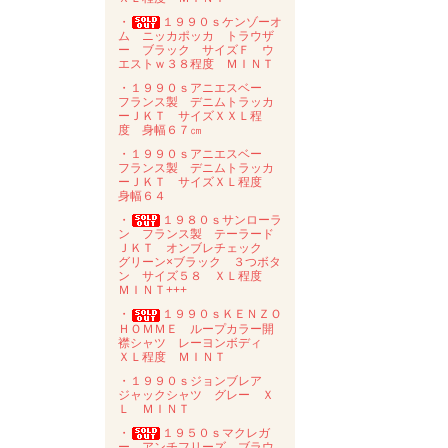
・
１９９０ｓケンゾーオ
ム ニッカポッカ トラウザ
ー ブラック サイズＦ ウ
エストｗ３８程度 ＭＩＮＴ
・１９９０ｓアニエスベー
フランス製 デニムトラッカ
ーＪＫＴ サイズＸＸＬ程
度 身幅６７㎝
・１９９０ｓアニエスベー
フランス製 デニムトラッカ
ーＪＫＴ サイズＸＬ程度
身幅６４
・
１９８０ｓサンローラ
ン フランス製 テーラード
ＪＫＴ オンブレチェック
グリーン×ブラック ３つボタ
ン サイズ５８ ＸＬ程度
ＭＩＮＴ+++
・
１９９０ｓＫＥＮＺＯ
ＨＯＭＭＥ ループカラー開
襟シャツ レーヨンボディ
ＸＬ程度 ＭＩＮＴ
・１９９０ｓジョンブレア
ジャックシャツ グレー Ｘ
Ｌ ＭＩＮＴ
・
１９５０ｓマクレガ
ー アンチフリーズ ブラウ