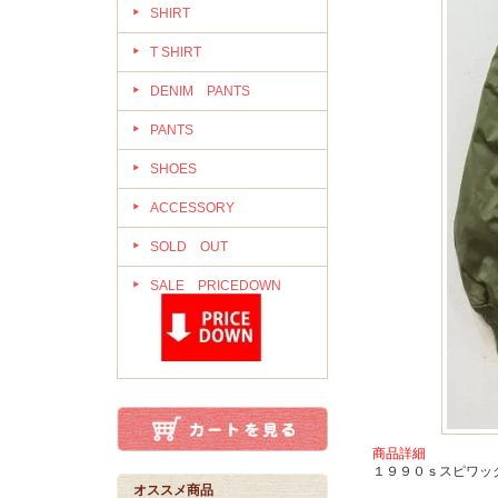
SHIRT
T SHIRT
DENIM PANTS
PANTS
SHOES
ACCESSORY
SOLD OUT
SALE PRICEDOWN
商品詳細
１９９０ｓスピワッ
オススメ商品