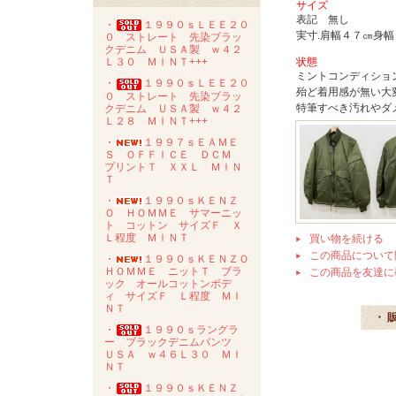
サイズ
表記 無し
・
１９９０ｓＬＥＥ２０
実寸.肩幅４７㎝身
０ ストレート 先染ブラッ
クデニム ＵＳＡ製 ｗ４２
状態
Ｌ３０ ＭＩＮＴ+++
ミントコンディショ
・
１９９０ｓＬＥＥ２０
殆ど着用感が無い大
０ ストレート 先染ブラッ
特筆すべき汚れやダ
クデニム ＵＳＡ製 ｗ４２
Ｌ２８ ＭＩＮＴ+++
・
１９９７ｓＥＡＭＥ
Ｓ ＯＦＦＩＣＥ ＤＣＭ
プリントＴ ＸＸＬ ＭＩＮ
Ｔ
・
１９９０ｓＫＥＮＺ
Ｏ ＨＯＭＭＥ サマーニッ
ト コットン サイズＦ Ｘ
Ｌ程度 ＭＩＮＴ
買い物を続ける
この商品について
・
１９９０ｓＫＥＮＺＯ
ＨＯＭＭＥ ニットＴ ブラ
この商品を友達に
ック オールコットンボデ
ィ サイズＦ Ｌ程度 ＭＩ
ＮＴ
・ 
・
１９９０ｓラングラ
ー ブラックデニムパンツ
ＵＳＡ ｗ４６Ｌ３０ ＭＩ
ＮＴ
・
１９９０ｓＫＥＮＺ