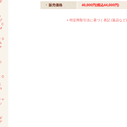
ダ
・ 販売価格
40,000円(税込44,000円)
度
ＲＯ
» 特定商取引法に基づく表記 (返品など)
ブ
 Ｃ
Ｍ
２０
Ａ
ナ
ン
Ｊ
度
ＺＯ
ポ
Ｎ
チャ
ッ
Ｅ
ダ
ア
ル