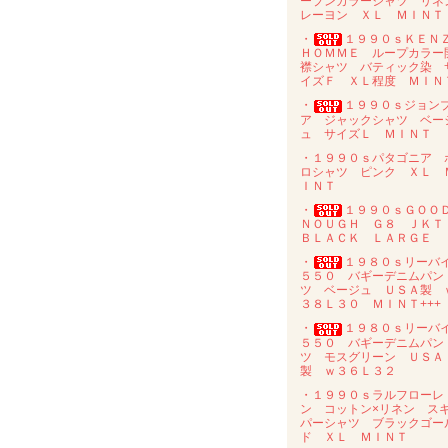
ープンカラーシャツ リネ
レーヨン ＸＬ ＭＩＮＴ
・
１９９０ｓＫＥＮ
ＨＯＭＭＥ ループカラー
襟シャツ バティック染 
イズＦ ＸＬ程度 ＭＩＮ
・
１９９０ｓジョン
ア ジャックシャツ ベー
ュ サイズＬ ＭＩＮＴ
・１９９０ｓパタゴニア 
ロシャツ ピンク ＸＬ 
ＩＮＴ
・
１９９０ｓＧＯＯ
ＮＯＵＧＨ Ｇ８ ＪＫ
ＢＬＡＣＫ ＬＡＲＧＥ
・
１９８０ｓリーバ
５５０ バギーデニムパン
ツ ベージュ ＵＳＡ製 
３８Ｌ３０ ＭＩＮＴ+++
・
１９８０ｓリーバ
５５０ バギーデニムパン
ツ モスグリーン ＵＳＡ
製 ｗ３６Ｌ３２
・１９９０ｓラルフローレ
ン コットン×リネン ス
パーシャツ ブラックゴー
ド ＸＬ ＭＩＮＴ