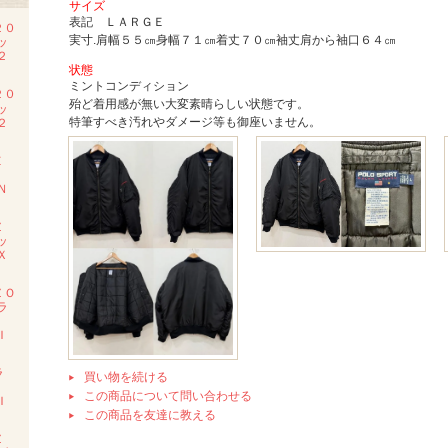
サイズ
表記 ＬＡＲＧＥ
２０
実寸.肩幅５５㎝身幅７１㎝着丈７０㎝袖丈肩から袖口６４㎝
ッ
２
状態
ミントコンディション
２０
殆ど着用感が無い大変素晴らしい状態です。
ッ
特筆すべき汚れやダメージ等も御座いません。
２
Ｅ
Ｍ
Ｎ
Ｚ
ッ
Ｘ
ＺＯ
ラ
Ｉ
ラ
買い物を続ける
ツ
この商品について問い合わせる
Ｉ
この商品を友達に教える
Ｚ