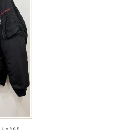
 ＬＡＲＧＥ