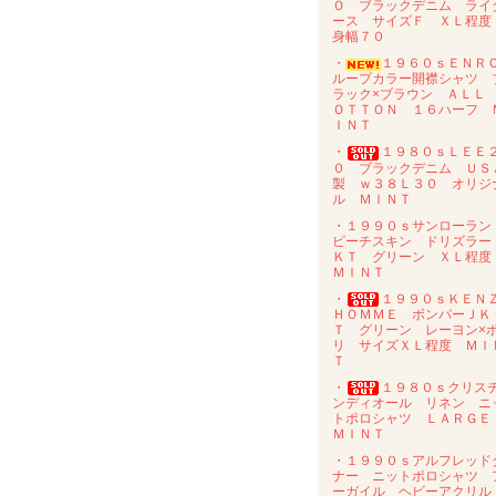
Ｏ ブラックデニム ライ
ース サイズＦ ＸＬ程
身幅７０
・
１９６０ｓＥＮ
ループカラー開襟シャツ 
ラック×ブラウン ＡＬＬ
ＯＴＴＯＮ １６ハーフ 
ＩＮＴ
・
１９８０ｓＬＥＥ
０ ブラックデニム ＵＳ
製 ｗ３８Ｌ３０ オリジ
ル ＭＩＮＴ
・１９９０ｓサンローラ
ピーチスキン ドリズラー
ＫＴ グリーン ＸＬ程
ＭＩＮＴ
・
１９９０ｓＫＥＮ
ＨＯＭＭＥ ボンバーＪＫ
Ｔ グリーン レーヨン×
リ サイズＸＬ程度 ＭＩ
Ｔ
・
１９８０ｓクリス
ンディオール リネン ニ
トポロシャツ ＬＡＲＧ
ＭＩＮＴ
・１９９０ｓアルフレッド
ナー ニットポロシャツ 
ーガイル ヘビーアクリ