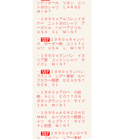
ンディオール リネン ニッ
トポロシャツ ＬＡＲＧＥ
ＭＩＮＴ
・１９９０ｓアルフレッドダ
ナー ニットポロシャツ ア
ーガイル ヘビーアクリル
ＵＳＡ ＸＬ ＭＩＮＴ
・
１９８０ｓキャンパ
ス ボーダー柄 ニットＴシ
ャツ ＵＳＡ Ｌ ＭＩＮＴ
・１９９０ｓランバン イタ
リア製 コットンシャツ サ
イズＬ ＭＩＮＴ
・
１９９０ｓランバン
フランス シアー素材 ルー
プカラー開襟 ＤＥＡＤＳＴ
ＯＣＫ ＸＬ
・１９６０ｓアロー 小紋
柄 ＡＬＬ ＣＯＴＴＯＮ
ボタンダウンシャツ サイズ
１６ｈ ＭＩＮＴ
・１９９０ｓＫＥＮＺＯＨＯ
ＭＭＥ ループカラー開襟シ
ャツ キュプラ！！ サイズ
ＸＬ程度 ＭＩＮＴ
・
１９９０ｓサンローラ
ン ブルゾン シアー素材