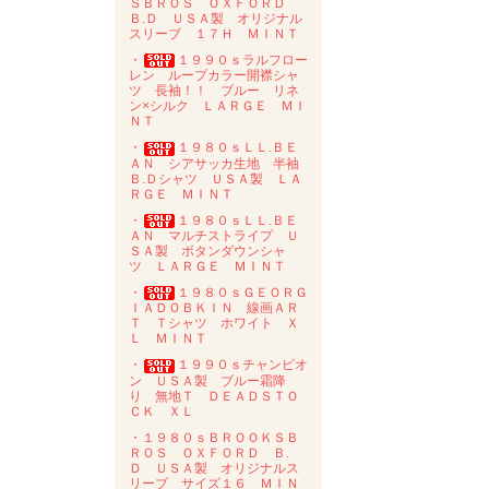
ＳＢＲＯＳ ＯＸＦＯＲＤ
Ｂ.Ｄ ＵＳＡ製 オリジナル
スリーブ １７Ｈ ＭＩＮＴ
・
１９９０ｓラルフロー
レン ループカラー開襟シャ
ツ 長袖！！ ブルー リネ
ン×シルク ＬＡＲＧＥ ＭＩ
ＮＴ
・
１９８０ｓＬＬ.ＢＥ
ＡＮ シアサッカ生地 半袖
Ｂ.Ｄシャツ ＵＳＡ製 ＬＡ
ＲＧＥ ＭＩＮＴ
・
１９８０ｓＬＬ.ＢＥ
ＡＮ マルチストライプ Ｕ
ＳＡ製 ボタンダウンシャ
ツ ＬＡＲＧＥ ＭＩＮＴ
・
１９８０ｓＧＥＯＲＧ
ＩＡＤＯＢＫＩＮ 線画ＡＲ
Ｔ Ｔシャツ ホワイト Ｘ
Ｌ ＭＩＮＴ
・
１９９０ｓチャンピオ
ン ＵＳＡ製 ブルー霜降
り 無地Ｔ ＤＥＡＤＳＴＯ
ＣＫ ＸＬ
・１９８０ｓＢＲＯＯＫＳＢ
ＲＯＳ ＯＸＦＯＲＤ Ｂ.
Ｄ ＵＳＡ製 オリジナルス
リーブ サイズ１６ ＭＩＮ