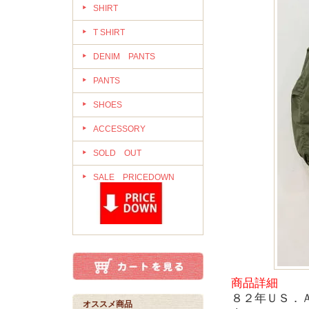
SHIRT
T SHIRT
DENIM PANTS
PANTS
SHOES
ACCESSORY
SOLD OUT
SALE PRICEDOWN
商品詳細
８２年ＵＳ．
オススメ商品