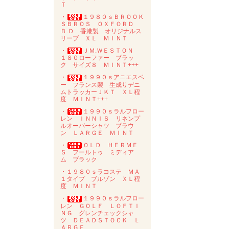
Ｔ
・
１９８０ｓＢＲＯＯＫ
ＳＢＲＯＳ ＯＸＦＯＲＤ
Ｂ.Ｄ 香港製 オリジナルス
リーブ ＸＬ ＭＩＮＴ
・
ＪＭ.ＷＥＳＴＯＮ
１８０ローファー ブラッ
ク サイズ８ ＭＩＮＴ+++
・
１９９０ｓアニエスベ
ー フランス製 生成りデニ
ムトラッカーＪＫＴ ＸＬ程
度 ＭＩＮＴ+++
・
１９９０ｓラルフロー
レン ＩＮＮＩＳ リネンプ
ルオーバーシャツ ブラウ
ン ＬＡＲＧＥ ＭＩＮＴ
・
ＯＬＤ ＨＥＲＭＥ
Ｓ フールトゥ ミディア
ム ブラック
・１９８０ｓラコステ ＭＡ
１タイプ ブルゾン ＸＬ程
度 ＭＩＮＴ
・
１９９０ｓラルフロー
レン ＧＯＬＦ ＬＯＦＴＩ
ＮＧ グレンチェックシャ
ツ ＤＥＡＤＳＴＯＣＫ Ｌ
ＡＲＧＥ