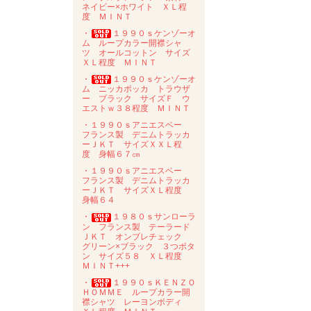
ネイビー×ホワイト ＸＬ程
度 ＭＩＮＴ
・
１９９０ｓケンゾーオ
ム ループカラー開襟シャ
ツ オールコットン サイズ
ＸＬ程度 ＭＩＮＴ
・
１９９０ｓケンゾーオ
ム ニッカポッカ トラウザ
ー ブラック サイズＦ ウ
エストｗ３８程度 ＭＩＮＴ
・１９９０ｓアニエスベー
フランス製 デニムトラッカ
ーＪＫＴ サイズＸＸＬ程
度 身幅６７㎝
・１９９０ｓアニエスベー
フランス製 デニムトラッカ
ーＪＫＴ サイズＸＬ程度
身幅６４
・
１９８０ｓサンローラ
ン フランス製 テーラード
ＪＫＴ オンブレチェック
グリーン×ブラック ３つボタ
ン サイズ５８ ＸＬ程度
ＭＩＮＴ+++
・
１９９０ｓＫＥＮＺＯ
ＨＯＭＭＥ ループカラー開
襟シャツ レーヨンボディ