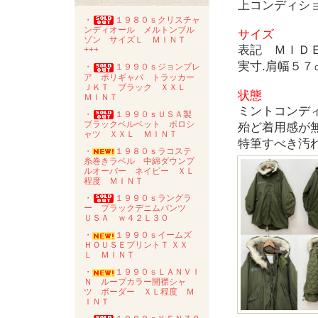
上コンディシ
・
１９８０ｓクリスチャ
ンディオール メルトンブル
サイズ
ゾン サイズＬ ＭＩＮＴ
表記 ＭＩＤ
+++
実寸.肩幅５
・
１９９０ｓジョンブレ
ア ポリギャバ トラッカー
ＪＫＴ ブラック ＸＸＬ
状態
ＭＩＮＴ
ミントコンデ
・
１９９０ｓＵＳＡ製
ブラックベルベット ポロシ
殆ど着用感が
ャツ ＸＸＬ ＭＩＮＴ
特筆すべき汚
・
１９８０ｓラコステ
糸巻きラベル 中綿ダウンプ
ルオーバー ネイビー ＸＬ
程度 ＭＩＮＴ
・
１９９０ｓラングラ
ー ブラックデニムパンツ
ＵＳＡ ｗ４２Ｌ３０
・
１９９０ｓイームズ
ＨＯＵＳＥプリントＴ ＸＸ
Ｌ ＭＩＮＴ
・
１９９０ｓＬＡＮＶＩ
Ｎ ループカラー開襟シャ
ツ ボーダー ＸＬ程度 Ｍ
ＩＮＴ