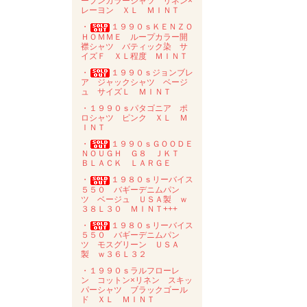
ープンカラーシャツ リネン×
レーヨン ＸＬ ＭＩＮＴ
・
１９９０ｓＫＥＮＺＯ
ＨＯＭＭＥ ループカラー開
襟シャツ バティック染 サ
イズＦ ＸＬ程度 ＭＩＮＴ
・
１９９０ｓジョンブレ
ア ジャックシャツ ベージ
ュ サイズＬ ＭＩＮＴ
・１９９０ｓパタゴニア ポ
ロシャツ ピンク ＸＬ Ｍ
ＩＮＴ
・
１９９０ｓＧＯＯＤＥ
ＮＯＵＧＨ Ｇ８ ＪＫＴ
ＢＬＡＣＫ ＬＡＲＧＥ
・
１９８０ｓリーバイス
５５０ バギーデニムパン
ツ ベージュ ＵＳＡ製 ｗ
３８Ｌ３０ ＭＩＮＴ+++
・
１９８０ｓリーバイス
５５０ バギーデニムパン
ツ モスグリーン ＵＳＡ
製 ｗ３６Ｌ３２
・１９９０ｓラルフローレ
ン コットン×リネン スキッ
パーシャツ ブラックゴール
ド ＸＬ ＭＩＮＴ