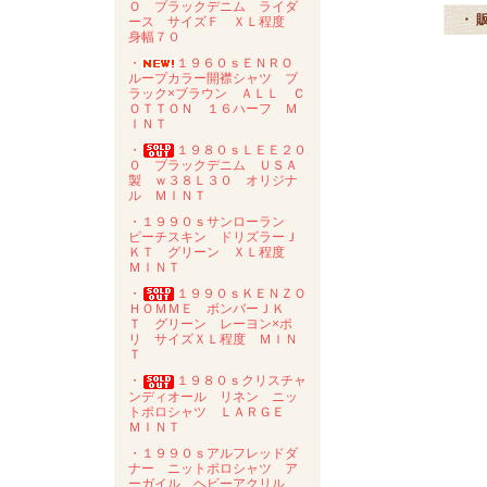
Ｏ ブラックデニム ライダ
・ 
ース サイズＦ ＸＬ程度
身幅７０
・
１９６０ｓＥＮＲＯ
ループカラー開襟シャツ ブ
ラック×ブラウン ＡＬＬ Ｃ
ＯＴＴＯＮ １６ハーフ Ｍ
ＩＮＴ
・
１９８０ｓＬＥＥ２０
０ ブラックデニム ＵＳＡ
製 ｗ３８Ｌ３０ オリジナ
ル ＭＩＮＴ
・１９９０ｓサンローラン
ピーチスキン ドリズラーＪ
ＫＴ グリーン ＸＬ程度
ＭＩＮＴ
・
１９９０ｓＫＥＮＺＯ
ＨＯＭＭＥ ボンバーＪＫ
Ｔ グリーン レーヨン×ポ
リ サイズＸＬ程度 ＭＩＮ
Ｔ
・
１９８０ｓクリスチャ
ンディオール リネン ニッ
トポロシャツ ＬＡＲＧＥ
ＭＩＮＴ
・１９９０ｓアルフレッドダ
ナー ニットポロシャツ ア
ーガイル ヘビーアクリル