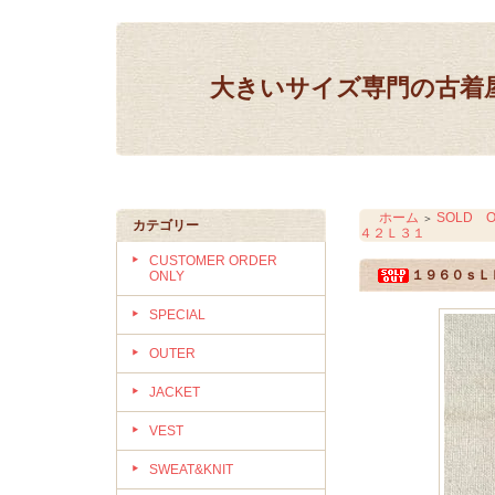
大きいサイズ専門の古着屋 IN
ホーム
SOLD O
＞
カテゴリー
４２Ｌ３１
CUSTOMER ORDER
１９６０ｓＬ
ONLY
SPECIAL
OUTER
JACKET
VEST
SWEAT&KNIT