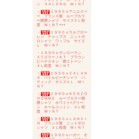
ン ４４ＬＯＮＧ ＭＩＮＴ
・
１９９０ｓアニエスベ
ー フランス製 ループカラ
ー開襟シャツ サイズＸＬ程
度 ＭＩＮＴ+++
・
１９９０ｓラルフロー
レン チャップス ニットポ
ロシャツ ワッフル サイズ
Ｌ ＭＩＮＴ
・１９９０ｓサンローラン
ドリズラーＪＫＴ ブラウン
ピーチスキン 襟２トーン
ＸＬ程度 ＭＩＮＴ
・
１９５０ｓＣＡＬＡＮ
Ａ パイルビーチシャツ バ
ティック サイズＸＬ ＭＩ
ＮＴ
・
１９９０ｓＫＥＮＺＯ
ＨＯＭＭＥ ループカラー開
襟シャツ ホワイト×グリー
ン オールコットン ＸＬ程
度 ＭＩＮＴ
・
１９９０ｓＬＡＮＶＩ
Ｎ フランス製 ニットポロ
シャツ ＸＬ程度 ＭＩＮＴ
・
１９９０ｓハガー オ