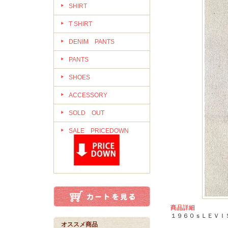
SHIRT
T SHIRT
DENIM PANTS
PANTS
SHOES
ACCESSORY
SOLD OUT
SALE PRICEDOWN
商品詳細
１９６０ｓＬＥＶＩ
オススメ商品