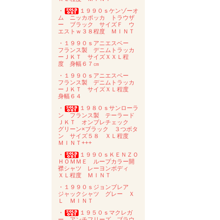
・
１９９０ｓケンゾーオ
ム ニッカポッカ トラウザ
ー ブラック サイズＦ ウ
エストｗ３８程度 ＭＩＮＴ
・１９９０ｓアニエスベー
フランス製 デニムトラッカ
ーＪＫＴ サイズＸＸＬ程
度 身幅６７㎝
・１９９０ｓアニエスベー
フランス製 デニムトラッカ
ーＪＫＴ サイズＸＬ程度
身幅６４
・
１９８０ｓサンローラ
ン フランス製 テーラード
ＪＫＴ オンブレチェック
グリーン×ブラック ３つボタ
ン サイズ５８ ＸＬ程度
ＭＩＮＴ+++
・
１９９０ｓＫＥＮＺＯ
ＨＯＭＭＥ ループカラー開
襟シャツ レーヨンボディ
ＸＬ程度 ＭＩＮＴ
・１９９０ｓジョンブレア
ジャックシャツ グレー Ｘ
Ｌ ＭＩＮＴ
・
１９５０ｓマクレガ
ー アンチフリーズ ブラウ