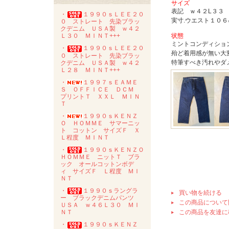
サイズ
表記 ｗ４２L３３
・
１９９０ｓＬＥＥ２０
実寸.ウエスト１０
０ ストレート 先染ブラッ
クデニム ＵＳＡ製 ｗ４２
状態
Ｌ３０ ＭＩＮＴ+++
ミントコンディショ
・
１９９０ｓＬＥＥ２０
殆ど着用感が無い大
０ ストレート 先染ブラッ
特筆すべき汚れやダ
クデニム ＵＳＡ製 ｗ４２
Ｌ２８ ＭＩＮＴ+++
・
１９９７ｓＥＡＭＥ
Ｓ ＯＦＦＩＣＥ ＤＣＭ
プリントＴ ＸＸＬ ＭＩＮ
Ｔ
・
１９９０ｓＫＥＮＺ
Ｏ ＨＯＭＭＥ サマーニッ
ト コットン サイズＦ Ｘ
Ｌ程度 ＭＩＮＴ
・
１９９０ｓＫＥＮＺＯ
ＨＯＭＭＥ ニットＴ ブラ
ック オールコットンボデ
ィ サイズＦ Ｌ程度 ＭＩ
ＮＴ
・
１９９０ｓラングラ
買い物を続ける
ー ブラックデニムパンツ
この商品について
ＵＳＡ ｗ４６Ｌ３０ ＭＩ
この商品を友達に
ＮＴ
・
１９９０ｓＫＥＮＺ