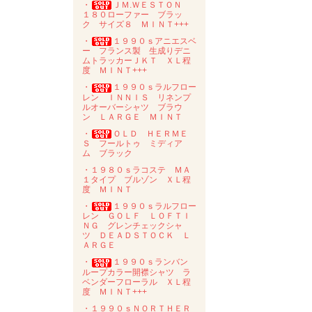
・
ＪＭ.ＷＥＳＴＯＮ
１８０ローファー ブラッ
ク サイズ８ ＭＩＮＴ+++
・
１９９０ｓアニエスベ
ー フランス製 生成りデニ
ムトラッカーＪＫＴ ＸＬ程
度 ＭＩＮＴ+++
・
１９９０ｓラルフロー
レン ＩＮＮＩＳ リネンプ
ルオーバーシャツ ブラウ
ン ＬＡＲＧＥ ＭＩＮＴ
・
ＯＬＤ ＨＥＲＭＥ
Ｓ フールトゥ ミディア
ム ブラック
・１９８０ｓラコステ ＭＡ
１タイプ ブルゾン ＸＬ程
度 ＭＩＮＴ
・
１９９０ｓラルフロー
レン ＧＯＬＦ ＬＯＦＴＩ
ＮＧ グレンチェックシャ
ツ ＤＥＡＤＳＴＯＣＫ Ｌ
ＡＲＧＥ
・
１９９０ｓランバン
ループカラー開襟シャツ ラ
ベンダーフローラル ＸＬ程
度 ＭＩＮＴ+++
・１９９０ｓＮＯＲＴＨＥＲ