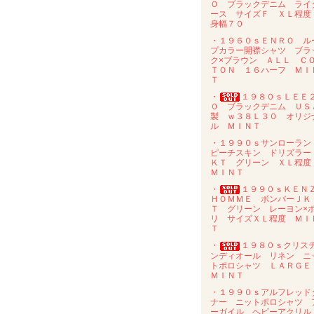
Ｏ ブラックデニム ライ
ース サイズＦ ＸＬ程
身幅７０
・１９６０ｓＥＮＲＯ ル
プカラー開襟シャツ ブラ
ク×ブラウン ＡＬＬ Ｃ
ＴＯＮ １６ハーフ ＭＩ
Ｔ
・
１９８０ｓＬＥＥ
０ ブラックデニム ＵＳ
製 ｗ３８Ｌ３０ オリジ
ル ＭＩＮＴ
・１９９０ｓサンローラ
ピーチスキン ドリズラー
ＫＴ グリーン ＸＬ程
ＭＩＮＴ
・
１９９０ｓＫＥＮ
ＨＯＭＭＥ ボンバーＪＫ
Ｔ グリーン レーヨン×
リ サイズＸＬ程度 ＭＩ
Ｔ
・
１９８０ｓクリス
ンディオール リネン ニ
トポロシャツ ＬＡＲＧ
ＭＩＮＴ
・１９９０ｓアルフレッド
ナー ニットポロシャツ 
ーガイル ヘビーアクリ