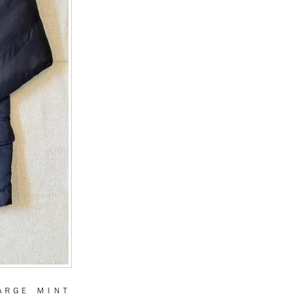
ＡＲＧＥ ＭＩＮＴ