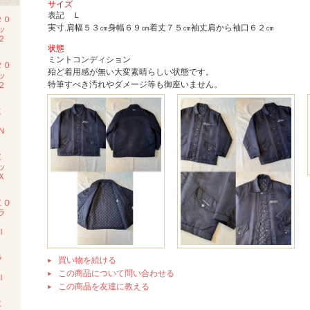
サイズ
表記 Ｌ
２０
実寸.肩幅５３㎝身幅６９㎝着丈７５㎝袖丈肩から袖口６２㎝
ッ
２
状態
ミントコンディション
２０
殆ど着用感が無い大変素晴らしい状態です。
ッ
特筆すべき汚れやダメージ等も御座いません。
２
Ｅ
Ｍ
Ｎ
Ｚ
ッ
Ｘ
ＺＯ
ラ
Ｉ
ラ
買い物を続ける
ツ
この商品について問い合わせる
Ｉ
この商品を友達に教える
Ｚ