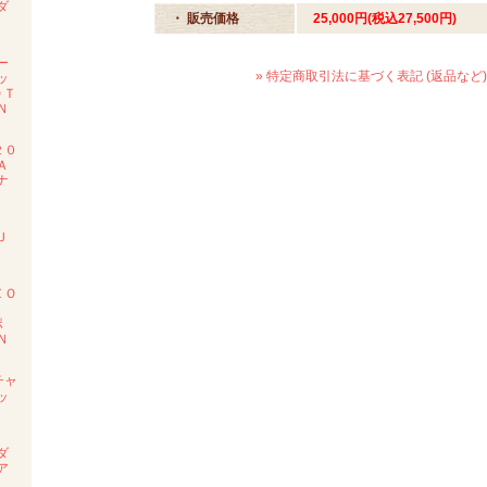
ダ
・ 販売価格
25,000円(税込27,500円)
度
ー
» 特定商取引法に基づく表記 (返品など)
ッ
ＯＴ
Ｎ
２０
Ａ
ナ
ン
Ｊ
度
ＺＯ
ポ
Ｎ
チャ
ッ
Ｅ
ダ
ア
ル