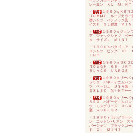
ープンカラーシャツ リネ
レーヨン ＸＬ ＭＩＮＴ
・
１９９０ｓＫＥＮ
ＨＯＭＭＥ ループカラー
襟シャツ バティック染 
イズＦ ＸＬ程度 ＭＩＮ
・
１９９０ｓジョン
ア ジャックシャツ ベー
ュ サイズＬ ＭＩＮＴ
・１９９０ｓパタゴニア 
ロシャツ ピンク ＸＬ 
ＩＮＴ
・
１９９０ｓＧＯＯ
ＮＯＵＧＨ Ｇ８ ＪＫ
ＢＬＡＣＫ ＬＡＲＧＥ
・
１９８０ｓリーバ
５５０ バギーデニムパン
ツ ベージュ ＵＳＡ製 
３８Ｌ３０ ＭＩＮＴ+++
・
１９８０ｓリーバ
５５０ バギーデニムパン
ツ モスグリーン ＵＳＡ
製 ｗ３６Ｌ３２
・１９９０ｓラルフローレ
ン コットン×リネン ス
パーシャツ ブラックゴー
ド ＸＬ ＭＩＮＴ