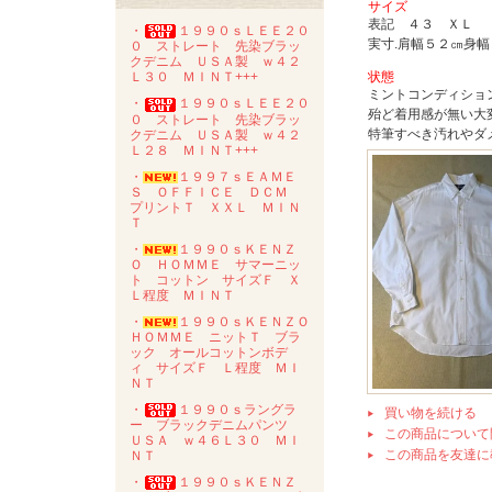
サイズ
表記 ４３ ＸＬ
・
１９９０ｓＬＥＥ２０
実寸.肩幅５２㎝身
０ ストレート 先染ブラッ
クデニム ＵＳＡ製 ｗ４２
状態
Ｌ３０ ＭＩＮＴ+++
ミントコンディショ
・
１９９０ｓＬＥＥ２０
殆ど着用感が無い大
０ ストレート 先染ブラッ
特筆すべき汚れやダ
クデニム ＵＳＡ製 ｗ４２
Ｌ２８ ＭＩＮＴ+++
・
１９９７ｓＥＡＭＥ
Ｓ ＯＦＦＩＣＥ ＤＣＭ
プリントＴ ＸＸＬ ＭＩＮ
Ｔ
・
１９９０ｓＫＥＮＺ
Ｏ ＨＯＭＭＥ サマーニッ
ト コットン サイズＦ Ｘ
Ｌ程度 ＭＩＮＴ
・
１９９０ｓＫＥＮＺＯ
ＨＯＭＭＥ ニットＴ ブラ
ック オールコットンボデ
ィ サイズＦ Ｌ程度 ＭＩ
ＮＴ
・
１９９０ｓラングラ
買い物を続ける
ー ブラックデニムパンツ
この商品について
ＵＳＡ ｗ４６Ｌ３０ ＭＩ
この商品を友達に
ＮＴ
・
１９９０ｓＫＥＮＺ