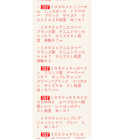
・
１９９０ｓケンゾーオ
ム ニッカポッカ トラウザ
ー ブラック サイズＦ ウ
エストｗ３８程度 ＭＩＮＴ
・１９９０ｓアニエスベー
フランス製 デニムトラッカ
ーＪＫＴ サイズＸＸＬ程
度 身幅６７㎝
・１９９０ｓアニエスベー
フランス製 デニムトラッカ
ーＪＫＴ サイズＸＬ程度
身幅６４
・
１９８０ｓサンローラ
ン フランス製 テーラード
ＪＫＴ オンブレチェック
グリーン×ブラック ３つボタ
ン サイズ５８ ＸＬ程度
ＭＩＮＴ+++
・
１９９０ｓＫＥＮＺＯ
ＨＯＭＭＥ ループカラー開
襟シャツ レーヨンボディ
ＸＬ程度 ＭＩＮＴ
・１９９０ｓジョンブレア
ジャックシャツ グレー Ｘ
Ｌ ＭＩＮＴ
・
１９５０ｓマクレガ
ー アンチフリーズ ブラウ