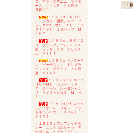
Ｏ ブラックデニム ライダ
・ 
ース サイズＦ ＸＬ程度
身幅７０
・
１９６０ｓＥＮＲＯ
ループカラー開襟シャツ ブ
ラック×ブラウン ＡＬＬ Ｃ
ＯＴＴＯＮ １６ハーフ Ｍ
ＩＮＴ
・
１９８０ｓＬＥＥ２０
０ ブラックデニム ＵＳＡ
製 ｗ３８Ｌ３０ オリジナ
ル ＭＩＮＴ
・
１９９０ｓサンローラ
ン ピーチスキン ドリズラ
ーＪＫＴ グリーン ＸＬ程
度 ＭＩＮＴ
・
１９９０ｓＫＥＮＺＯ
ＨＯＭＭＥ ボンバーＪＫ
Ｔ グリーン レーヨン×ポ
リ サイズＸＬ程度 ＭＩＮ
Ｔ
・
１９８０ｓクリスチャ
ンディオール リネン ニッ
トポロシャツ ＬＡＲＧＥ
ＭＩＮＴ
・１９９０ｓアルフレッドダ
ナー ニットポロシャツ ア
ーガイル ヘビーアクリル