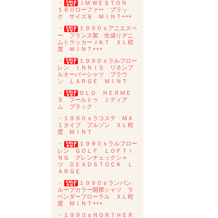
・
ＪＭ.ＷＥＳＴＯＮ
１８０ローファー ブラッ
ク サイズ８ ＭＩＮＴ+++
・
１９９０ｓアニエスベ
ー フランス製 生成りデニ
ムトラッカーＪＫＴ ＸＬ程
度 ＭＩＮＴ+++
・
１９９０ｓラルフロー
レン ＩＮＮＩＳ リネンプ
ルオーバーシャツ ブラウ
ン ＬＡＲＧＥ ＭＩＮＴ
・
ＯＬＤ ＨＥＲＭＥ
Ｓ フールトゥ ミディア
ム ブラック
・１９８０ｓラコステ ＭＡ
１タイプ ブルゾン ＸＬ程
度 ＭＩＮＴ
・
１９９０ｓラルフロー
レン ＧＯＬＦ ＬＯＦＴＩ
ＮＧ グレンチェックシャ
ツ ＤＥＡＤＳＴＯＣＫ Ｌ
ＡＲＧＥ
・
１９９０ｓランバン
ループカラー開襟シャツ ラ
ベンダーフローラル ＸＬ程
度 ＭＩＮＴ+++
・１９９０ｓＮＯＲＴＨＥＲ