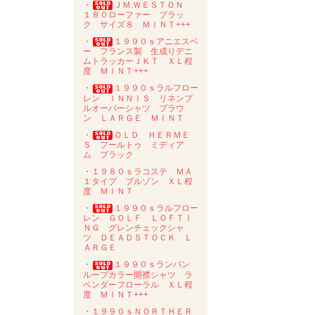
・
ＪＭ.ＷＥＳＴＯＮ
１８０ローファー ブラッ
ク サイズ８ ＭＩＮＴ+++
・
１９９０ｓアニエスベ
ー フランス製 生成りデニ
ムトラッカーＪＫＴ ＸＬ程
度 ＭＩＮＴ+++
・
１９９０ｓラルフロー
レン ＩＮＮＩＳ リネンプ
ルオーバーシャツ ブラウ
ン ＬＡＲＧＥ ＭＩＮＴ
・
ＯＬＤ ＨＥＲＭＥ
Ｓ フールトゥ ミディア
ム ブラック
・１９８０ｓラコステ ＭＡ
１タイプ ブルゾン ＸＬ程
度 ＭＩＮＴ
・
１９９０ｓラルフロー
レン ＧＯＬＦ ＬＯＦＴＩ
ＮＧ グレンチェックシャ
ツ ＤＥＡＤＳＴＯＣＫ Ｌ
ＡＲＧＥ
・
１９９０ｓランバン
ループカラー開襟シャツ ラ
ベンダーフローラル ＸＬ程
度 ＭＩＮＴ+++
・１９９０ｓＮＯＲＴＨＥＲ