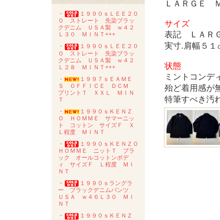
ＬＡＲＧＥ 
・
１９９０ｓＬＥＥ２０
０ ストレート 先染ブラッ
サイズ
クデニム ＵＳＡ製 ｗ４２
表記 ＬＡＲ
Ｌ３０ ＭＩＮＴ+++
実寸.肩幅５
・
１９９０ｓＬＥＥ２０
０ ストレート 先染ブラッ
クデニム ＵＳＡ製 ｗ４２
状態
Ｌ２８ ＭＩＮＴ+++
ミントコンデ
・
１９９７ｓＥＡＭＥ
Ｓ ＯＦＦＩＣＥ ＤＣＭ
殆ど着用感が
プリントＴ ＸＸＬ ＭＩＮ
特筆すべき汚
Ｔ
・
１９９０ｓＫＥＮＺ
Ｏ ＨＯＭＭＥ サマーニッ
ト コットン サイズＦ Ｘ
Ｌ程度 ＭＩＮＴ
・
１９９０ｓＫＥＮＺＯ
ＨＯＭＭＥ ニットＴ ブラ
ック オールコットンボデ
ィ サイズＦ Ｌ程度 ＭＩ
ＮＴ
・
１９９０ｓラングラ
ー ブラックデニムパンツ
ＵＳＡ ｗ４６Ｌ３０ ＭＩ
ＮＴ
・
１９９０ｓＫＥＮＺ