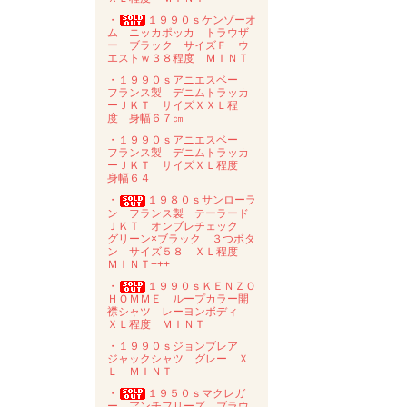
・
１９９０ｓケンゾーオ
ム ニッカポッカ トラウザ
ー ブラック サイズＦ ウ
エストｗ３８程度 ＭＩＮＴ
・１９９０ｓアニエスベー
フランス製 デニムトラッカ
ーＪＫＴ サイズＸＸＬ程
度 身幅６７㎝
・１９９０ｓアニエスベー
フランス製 デニムトラッカ
ーＪＫＴ サイズＸＬ程度
身幅６４
・
１９８０ｓサンローラ
ン フランス製 テーラード
ＪＫＴ オンブレチェック
グリーン×ブラック ３つボタ
ン サイズ５８ ＸＬ程度
ＭＩＮＴ+++
・
１９９０ｓＫＥＮＺＯ
ＨＯＭＭＥ ループカラー開
襟シャツ レーヨンボディ
ＸＬ程度 ＭＩＮＴ
・１９９０ｓジョンブレア
ジャックシャツ グレー Ｘ
Ｌ ＭＩＮＴ
・
１９５０ｓマクレガ
ー アンチフリーズ ブラウ