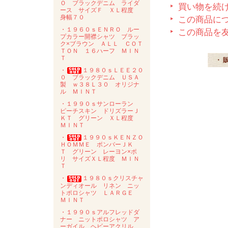
Ｏ ブラックデニム ライダ
買い物を続
ース サイズＦ ＸＬ程度
身幅７０
この商品に
・１９６０ｓＥＮＲＯ ルー
この商品を
プカラー開襟シャツ ブラッ
ク×ブラウン ＡＬＬ ＣＯＴ
ＴＯＮ １６ハーフ ＭＩＮ
Ｔ
・ 
・
１９８０ｓＬＥＥ２０
０ ブラックデニム ＵＳＡ
製 ｗ３８Ｌ３０ オリジナ
ル ＭＩＮＴ
・１９９０ｓサンローラン
ピーチスキン ドリズラーＪ
ＫＴ グリーン ＸＬ程度
ＭＩＮＴ
・
１９９０ｓＫＥＮＺＯ
ＨＯＭＭＥ ボンバーＪＫ
Ｔ グリーン レーヨン×ポ
リ サイズＸＬ程度 ＭＩＮ
Ｔ
・
１９８０ｓクリスチャ
ンディオール リネン ニッ
トポロシャツ ＬＡＲＧＥ
ＭＩＮＴ
・１９９０ｓアルフレッドダ
ナー ニットポロシャツ ア
ーガイル ヘビーアクリル