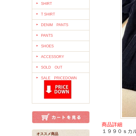
SHIRT
T SHIRT
DENIM PANTS
PANTS
SHOES
ACCESSORY
SOLD OUT
SALE PRICEDOWN
商品詳細
１９９０ｓカ
オススメ商品