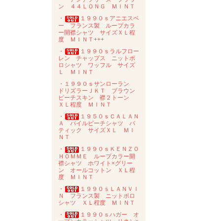
ン ４４ＬＯＮＧ ＭＩＮＴ
・
１９９０ｓアニエスベ
ー フランス製 ループカラ
ー開襟シャツ サイズＸＬ程
度 ＭＩＮＴ+++
・
１９９０ｓラルフロー
レン チャップス ニットポ
ロシャツ ワッフル サイズ
Ｌ ＭＩＮＴ
・１９９０ｓサンローラン
ドリズラーＪＫＴ ブラウン
ピーチスキン 襟２トーン
ＸＬ程度 ＭＩＮＴ
・
１９５０ｓＣＡＬＡＮ
Ａ パイルビーチシャツ バ
ティック サイズＸＬ ＭＩ
ＮＴ
・
１９９０ｓＫＥＮＺＯ
ＨＯＭＭＥ ループカラー開
襟シャツ ホワイト×グリー
ン オールコットン ＸＬ程
度 ＭＩＮＴ
・
１９９０ｓＬＡＮＶＩ
Ｎ フランス製 ニットポロ
シャツ ＸＬ程度 ＭＩＮＴ
・
１９９０ｓハガー オ