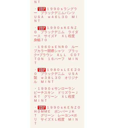
ＮＴ
・
１９９０ｓラングラ
ー ブラックデニムパンツ
ＵＳＡ ｗ４６Ｌ３０ ＭＩ
ＮＴ
・
１９９０ｓＫＥＮＺ
Ｏ ブラックデニム ライダ
ース サイズＦ ＸＬ程度
身幅７０
・１９６０ｓＥＮＲＯ ルー
プカラー開襟シャツ ブラッ
ク×ブラウン ＡＬＬ ＣＯＴ
ＴＯＮ １６ハーフ ＭＩＮ
Ｔ
・
１９８０ｓＬＥＥ２０
０ ブラックデニム ＵＳＡ
製 ｗ３８Ｌ３０ オリジナ
ル ＭＩＮＴ
・１９９０ｓサンローラン
ピーチスキン ドリズラーＪ
ＫＴ グリーン ＸＬ程度
ＭＩＮＴ
・
１９９０ｓＫＥＮＺＯ
ＨＯＭＭＥ ボンバーＪＫ
Ｔ グリーン レーヨン×ポ
リ サイズＸＬ程度 ＭＩＮ
Ｔ