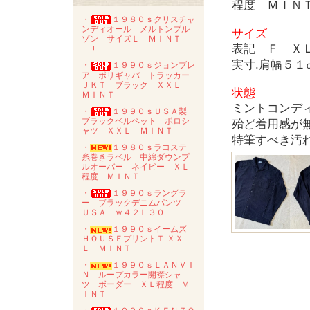
程度 ＭＩＮ
・
１９８０ｓクリスチャ
ンディオール メルトンブル
サイズ
ゾン サイズＬ ＭＩＮＴ
表記 Ｆ Ｘ
+++
実寸.肩幅５
・
１９９０ｓジョンブレ
ア ポリギャバ トラッカー
ＪＫＴ ブラック ＸＸＬ
状態
ＭＩＮＴ
ミントコンデ
・
１９９０ｓＵＳＡ製
ブラックベルベット ポロシ
殆ど着用感が
ャツ ＸＸＬ ＭＩＮＴ
特筆すべき汚
・
１９８０ｓラコステ
糸巻きラベル 中綿ダウンプ
ルオーバー ネイビー ＸＬ
程度 ＭＩＮＴ
・
１９９０ｓラングラ
ー ブラックデニムパンツ
ＵＳＡ ｗ４２Ｌ３０
・
１９９０ｓイームズ
ＨＯＵＳＥプリントＴ ＸＸ
Ｌ ＭＩＮＴ
・
１９９０ｓＬＡＮＶＩ
Ｎ ループカラー開襟シャ
ツ ボーダー ＸＬ程度 Ｍ
ＩＮＴ