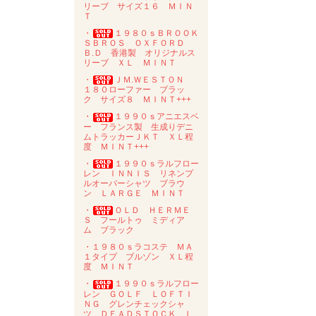
リーブ サイズ１６ ＭＩＮ
Ｔ
・
１９８０ｓＢＲＯＯＫ
ＳＢＲＯＳ ＯＸＦＯＲＤ
Ｂ.Ｄ 香港製 オリジナルス
リーブ ＸＬ ＭＩＮＴ
・
ＪＭ.ＷＥＳＴＯＮ
１８０ローファー ブラッ
ク サイズ８ ＭＩＮＴ+++
・
１９９０ｓアニエスベ
ー フランス製 生成りデニ
ムトラッカーＪＫＴ ＸＬ程
度 ＭＩＮＴ+++
・
１９９０ｓラルフロー
レン ＩＮＮＩＳ リネンプ
ルオーバーシャツ ブラウ
ン ＬＡＲＧＥ ＭＩＮＴ
・
ＯＬＤ ＨＥＲＭＥ
Ｓ フールトゥ ミディア
ム ブラック
・１９８０ｓラコステ ＭＡ
１タイプ ブルゾン ＸＬ程
度 ＭＩＮＴ
・
１９９０ｓラルフロー
レン ＧＯＬＦ ＬＯＦＴＩ
ＮＧ グレンチェックシャ
ツ ＤＥＡＤＳＴＯＣＫ Ｌ