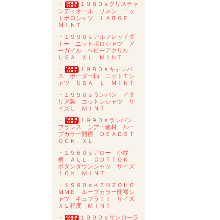
・
１９８０ｓクリスチャ
ンディオール リネン ニッ
トポロシャツ ＬＡＲＧＥ
ＭＩＮＴ
・１９９０ｓアルフレッドダ
ナー ニットポロシャツ ア
ーガイル ヘビーアクリル
ＵＳＡ ＸＬ ＭＩＮＴ
・
１９８０ｓキャンパ
ス ボーダー柄 ニットＴシ
ャツ ＵＳＡ Ｌ ＭＩＮＴ
・１９９０ｓランバン イタ
リア製 コットンシャツ サ
イズＬ ＭＩＮＴ
・
１９９０ｓランバン
フランス シアー素材 ルー
プカラー開襟 ＤＥＡＤＳＴ
ＯＣＫ ＸＬ
・１９６０ｓアロー 小紋
柄 ＡＬＬ ＣＯＴＴＯＮ
ボタンダウンシャツ サイズ
１６ｈ ＭＩＮＴ
・１９９０ｓＫＥＮＺＯＨＯ
ＭＭＥ ループカラー開襟シ
ャツ キュプラ！！ サイズ
ＸＬ程度 ＭＩＮＴ
・
１９９０ｓサンローラ