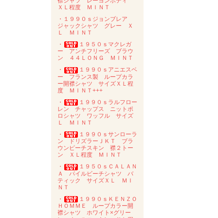
襟シャツ レーヨンボディ
ＸＬ程度 ＭＩＮＴ
・１９９０ｓジョンブレア
ジャックシャツ グレー Ｘ
Ｌ ＭＩＮＴ
・
１９５０ｓマクレガ
ー アンチフリーズ ブラウ
ン ４４ＬＯＮＧ ＭＩＮＴ
・
１９９０ｓアニエスベ
ー フランス製 ループカラ
ー開襟シャツ サイズＸＬ程
度 ＭＩＮＴ+++
・
１９９０ｓラルフロー
レン チャップス ニットポ
ロシャツ ワッフル サイズ
Ｌ ＭＩＮＴ
・
１９９０ｓサンローラ
ン ドリズラーＪＫＴ ブラ
ウンピーチスキン 襟２トー
ン ＸＬ程度 ＭＩＮＴ
・
１９５０ｓＣＡＬＡＮ
Ａ パイルビーチシャツ バ
ティック サイズＸＬ ＭＩ
ＮＴ
・
１９９０ｓＫＥＮＺＯ
ＨＯＭＭＥ ループカラー開
襟シャツ ホワイト×グリー