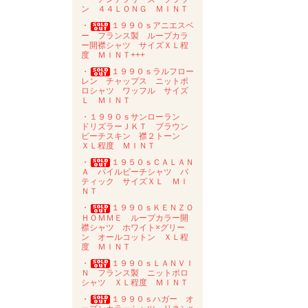
ン ４４ＬＯＮＧ ＭＩＮＴ
・
１９９０ｓアニエスベ
ー フランス製 ループカラ
ー開襟シャツ サイズＸＬ程
度 ＭＩＮＴ+++
・
１９９０ｓラルフロー
レン チャップス ニットポ
ロシャツ ワッフル サイズ
Ｌ ＭＩＮＴ
・１９９０ｓサンローラン
ドリズラーＪＫＴ ブラウン
ピーチスキン 襟２トーン
ＸＬ程度 ＭＩＮＴ
・
１９５０ｓＣＡＬＡＮ
Ａ パイルビーチシャツ バ
ティック サイズＸＬ ＭＩ
ＮＴ
・
１９９０ｓＫＥＮＺＯ
ＨＯＭＭＥ ループカラー開
襟シャツ ホワイト×グリー
ン オールコットン ＸＬ程
度 ＭＩＮＴ
・
１９９０ｓＬＡＮＶＩ
Ｎ フランス製 ニットポロ
シャツ ＸＬ程度 ＭＩＮＴ
・
１９９０ｓハガー オ