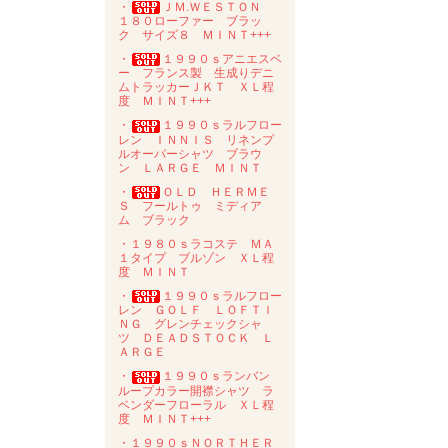
・
ＪＭ.ＷＥＳＴＯＮ
１８０ローファー ブラッ
ク サイズ８ ＭＩＮＴ+++
・
１９９０ｓアニエスベ
ー フランス製 生成りデニ
ムトラッカーＪＫＴ ＸＬ程
度 ＭＩＮＴ+++
・
１９９０ｓラルフロー
レン ＩＮＮＩＳ リネンプ
ルオーバーシャツ ブラウ
ン ＬＡＲＧＥ ＭＩＮＴ
・
ＯＬＤ ＨＥＲＭＥ
Ｓ フールトゥ ミディア
ム ブラック
・１９８０ｓラコステ ＭＡ
１タイプ ブルゾン ＸＬ程
度 ＭＩＮＴ
・
１９９０ｓラルフロー
レン ＧＯＬＦ ＬＯＦＴＩ
ＮＧ グレンチェックシャ
ツ ＤＥＡＤＳＴＯＣＫ Ｌ
ＡＲＧＥ
・
１９９０ｓランバン
ループカラー開襟シャツ ラ
ベンダーフローラル ＸＬ程
度 ＭＩＮＴ+++
・１９９０ｓＮＯＲＴＨＥＲ