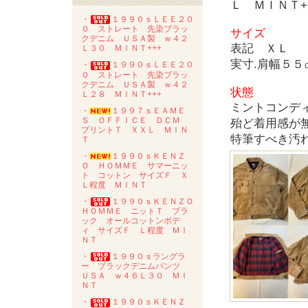
Ｌ ＭＩＮＴ+
・
１９９０ｓＬＥＥ２０
０ ストレート 先染ブラッ
サイズ
クデニム ＵＳＡ製 ｗ４２
表記 ＸＬ
Ｌ３０ ＭＩＮＴ+++
実寸.肩幅５
・
１９９０ｓＬＥＥ２０
０ ストレート 先染ブラッ
クデニム ＵＳＡ製 ｗ４２
状態
Ｌ２８ ＭＩＮＴ+++
ミントコンディ
・
１９９７ｓＥＡＭＥ
Ｓ ＯＦＦＩＣＥ ＤＣＭ
殆ど着用感が
プリントＴ ＸＸＬ ＭＩＮ
特筆すべき汚
Ｔ
・
１９９０ｓＫＥＮＺ
Ｏ ＨＯＭＭＥ サマーニッ
ト コットン サイズＦ Ｘ
Ｌ程度 ＭＩＮＴ
・
１９９０ｓＫＥＮＺＯ
ＨＯＭＭＥ ニットＴ ブラ
ック オールコットンボデ
ィ サイズＦ Ｌ程度 ＭＩ
ＮＴ
・
１９９０ｓラングラ
ー ブラックデニムパンツ
ＵＳＡ ｗ４６Ｌ３０ ＭＩ
ＮＴ
・
１９９０ｓＫＥＮＺ