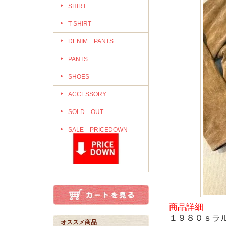
SHIRT
T SHIRT
DENIM PANTS
PANTS
SHOES
ACCESSORY
SOLD OUT
SALE PRICEDOWN
商品詳細
１９８０ｓラ
オススメ商品