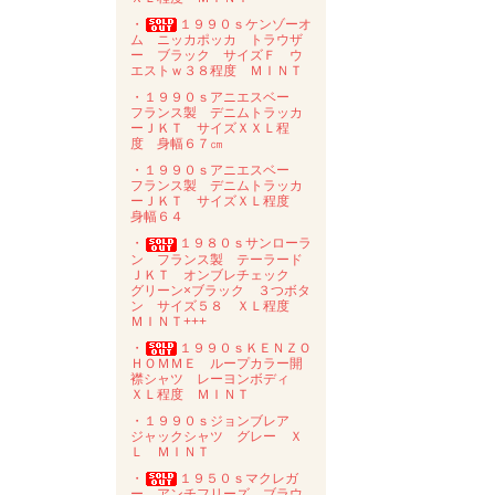
・
１９９０ｓケンゾーオ
ム ニッカポッカ トラウザ
ー ブラック サイズＦ ウ
エストｗ３８程度 ＭＩＮＴ
・１９９０ｓアニエスベー
フランス製 デニムトラッカ
ーＪＫＴ サイズＸＸＬ程
度 身幅６７㎝
・１９９０ｓアニエスベー
フランス製 デニムトラッカ
ーＪＫＴ サイズＸＬ程度
身幅６４
・
１９８０ｓサンローラ
ン フランス製 テーラード
ＪＫＴ オンブレチェック
グリーン×ブラック ３つボタ
ン サイズ５８ ＸＬ程度
ＭＩＮＴ+++
・
１９９０ｓＫＥＮＺＯ
ＨＯＭＭＥ ループカラー開
襟シャツ レーヨンボディ
ＸＬ程度 ＭＩＮＴ
・１９９０ｓジョンブレア
ジャックシャツ グレー Ｘ
Ｌ ＭＩＮＴ
・
１９５０ｓマクレガ
ー アンチフリーズ ブラウ