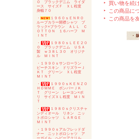
Ｏ ブラックデニム ライダ
買い物を続
ース サイズＦ ＸＬ程度
この商品に
身幅７０
・
１９６０ｓＥＮＲＯ
この商品を
ループカラー開襟シャツ ブ
ラック×ブラウン ＡＬＬ Ｃ
ＯＴＴＯＮ １６ハーフ Ｍ
ＩＮＴ
・ 
・
１９８０ｓＬＥＥ２０
０ ブラックデニム ＵＳＡ
製 ｗ３８Ｌ３０ オリジナ
ル ＭＩＮＴ
・１９９０ｓサンローラン
ピーチスキン ドリズラーＪ
ＫＴ グリーン ＸＬ程度
ＭＩＮＴ
・
１９９０ｓＫＥＮＺＯ
ＨＯＭＭＥ ボンバーＪＫ
Ｔ グリーン レーヨン×ポ
リ サイズＸＬ程度 ＭＩＮ
Ｔ
・
１９８０ｓクリスチャ
ンディオール リネン ニッ
トポロシャツ ＬＡＲＧＥ
ＭＩＮＴ
・１９９０ｓアルフレッドダ
ナー ニットポロシャツ ア
ーガイル ヘビーアクリル