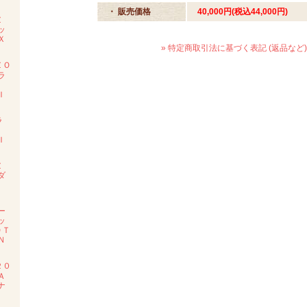
・ 販売価格
40,000円(税込44,000円)
Ｚ
ッ
Ｘ
» 特定商取引法に基づく表記 (返品など)
ＺＯ
ラ
Ｉ
ラ
ツ
Ｉ
Ｚ
ダ
度
ー
ッ
ＯＴ
Ｎ
２０
Ａ
ナ