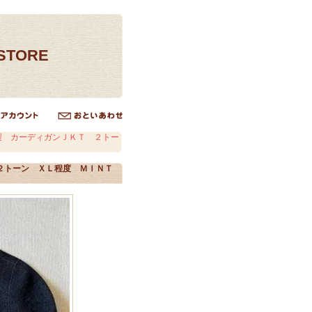
ESTORE
製 カーディガンＪＫＴ ２トー
２トーン ＸＬ程度 ＭＩＮＴ