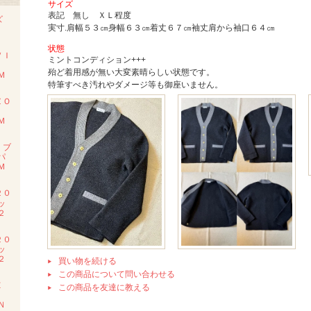
サイズ
表記 無し ＸＬ程度
ズ
実寸.肩幅５３㎝身幅６３㎝着丈６７㎝袖丈肩から袖口６４㎝
状態
ＶＩ
ミントコンディション+++
殆ど着用感が無い大変素晴らしい状態です。
Ｍ
特筆すべき汚れやダメージ等も御座いません。
ＺＯ
Ｍ
 ブ
パ
Ｍ
２０
ッ
２
２０
ッ
２
買い物を続ける
この商品について問い合わせる
Ｅ
この商品を友達に教える
Ｍ
Ｎ