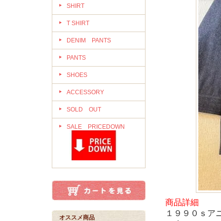
SHIRT
T SHIRT
DENIM PANTS
PANTS
SHOES
ACCESSORY
SOLD OUT
SALE PRICEDOWN
商品詳細
１９９０ｓア
オススメ商品