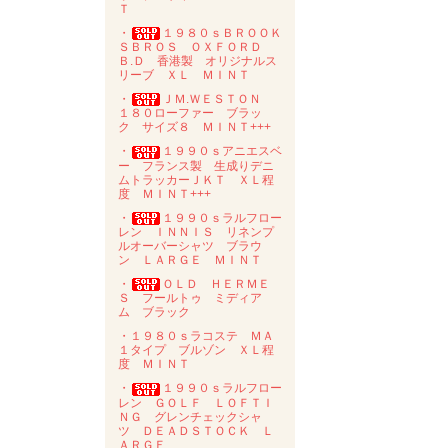
Ｔ
・
１９８０ｓＢＲＯＯＫ
ＳＢＲＯＳ ＯＸＦＯＲＤ
Ｂ.Ｄ 香港製 オリジナルス
リーブ ＸＬ ＭＩＮＴ
・
ＪＭ.ＷＥＳＴＯＮ
１８０ローファー ブラッ
ク サイズ８ ＭＩＮＴ+++
・
１９９０ｓアニエスベ
ー フランス製 生成りデニ
ムトラッカーＪＫＴ ＸＬ程
度 ＭＩＮＴ+++
・
１９９０ｓラルフロー
レン ＩＮＮＩＳ リネンプ
ルオーバーシャツ ブラウ
ン ＬＡＲＧＥ ＭＩＮＴ
・
ＯＬＤ ＨＥＲＭＥ
Ｓ フールトゥ ミディア
ム ブラック
・１９８０ｓラコステ ＭＡ
１タイプ ブルゾン ＸＬ程
度 ＭＩＮＴ
・
１９９０ｓラルフロー
レン ＧＯＬＦ ＬＯＦＴＩ
ＮＧ グレンチェックシャ
ツ ＤＥＡＤＳＴＯＣＫ Ｌ
ＡＲＧＥ