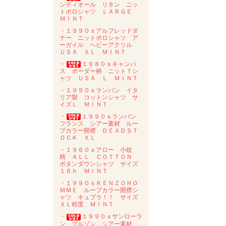
ンディオール リネン ニッ
トポロシャツ ＬＡＲＧＥ
ＭＩＮＴ
・１９９０ｓアルフレッドダ
ナー ニットポロシャツ ア
ーガイル ヘビーアクリル
ＵＳＡ ＸＬ ＭＩＮＴ
・
１９８０ｓキャンパ
ス ボーダー柄 ニットＴシ
ャツ ＵＳＡ Ｌ ＭＩＮＴ
・１９９０ｓランバン イタ
リア製 コットンシャツ サ
イズＬ ＭＩＮＴ
・
１９９０ｓランバン
フランス シアー素材 ルー
プカラー開襟 ＤＥＡＤＳＴ
ＯＣＫ ＸＬ
・１９６０ｓアロー 小紋
柄 ＡＬＬ ＣＯＴＴＯＮ
ボタンダウンシャツ サイズ
１６ｈ ＭＩＮＴ
・１９９０ｓＫＥＮＺＯＨＯ
ＭＭＥ ループカラー開襟シ
ャツ キュプラ！！ サイズ
ＸＬ程度 ＭＩＮＴ
・
１９９０ｓサンローラ
ン ブルゾン シアー素材