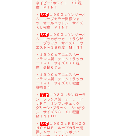
ネイビー×ホワイト ＸＬ程
度 ＭＩＮＴ
・
１９９０ｓケンゾーオ
ム ループカラー開襟シャ
ツ オールコットン サイズ
ＸＬ程度 ＭＩＮＴ
・
１９９０ｓケンゾーオ
ム ニッカポッカ トラウザ
ー ブラック サイズＦ ウ
エストｗ３８程度 ＭＩＮＴ
・１９９０ｓアニエスベー
フランス製 デニムトラッカ
ーＪＫＴ サイズＸＸＬ程
度 身幅６７㎝
・１９９０ｓアニエスベー
フランス製 デニムトラッカ
ーＪＫＴ サイズＸＬ程度
身幅６４
・
１９８０ｓサンローラ
ン フランス製 テーラード
ＪＫＴ オンブレチェック
グリーン×ブラック ３つボタ
ン サイズ５８ ＸＬ程度
ＭＩＮＴ+++
・
１９９０ｓＫＥＮＺＯ
ＨＯＭＭＥ ループカラー開
襟シャツ レーヨンボディ