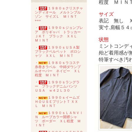
程度 ＭＩＮＴ
・
１９８０ｓクリスチャ
ンディオール メルトンブル
サイズ
ゾン サイズＬ ＭＩＮＴ
表記 無し 
+++
実寸.肩幅５
・
１９９０ｓジョンブレ
ア ポリギャバ トラッカー
ＪＫＴ ブラック ＸＸＬ
状態
ＭＩＮＴ
ミントコンディ
・
１９９０ｓＵＳＡ製
ブラックベルベット ポロシ
殆ど着用感が
ャツ ＸＸＬ ＭＩＮＴ
特筆すべき汚
・
１９８０ｓラコステ
糸巻きラベル 中綿ダウンプ
ルオーバー ネイビー ＸＬ
程度 ＭＩＮＴ
・
１９９０ｓラングラ
ー ブラックデニムパンツ
ＵＳＡ ｗ４２Ｌ３０
・
１９９０ｓイームズ
ＨＯＵＳＥプリントＴ ＸＸ
Ｌ ＭＩＮＴ
・
１９９０ｓＬＡＮＶＩ
Ｎ ループカラー開襟シャ
ツ ボーダー ＸＬ程度 Ｍ
ＩＮＴ