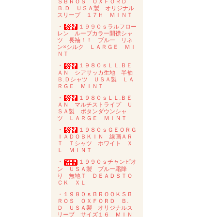
ＳＢＲＯＳ ＯＸＦＯＲＤ
Ｂ.Ｄ ＵＳＡ製 オリジナル
スリーブ １７Ｈ ＭＩＮＴ
・
１９９０ｓラルフロー
レン ループカラー開襟シャ
ツ 長袖！！ ブルー リネ
ン×シルク ＬＡＲＧＥ ＭＩ
ＮＴ
・
１９８０ｓＬＬ.ＢＥ
ＡＮ シアサッカ生地 半袖
Ｂ.Ｄシャツ ＵＳＡ製 ＬＡ
ＲＧＥ ＭＩＮＴ
・
１９８０ｓＬＬ.ＢＥ
ＡＮ マルチストライプ Ｕ
ＳＡ製 ボタンダウンシャ
ツ ＬＡＲＧＥ ＭＩＮＴ
・
１９８０ｓＧＥＯＲＧ
ＩＡＤＯＢＫＩＮ 線画ＡＲ
Ｔ Ｔシャツ ホワイト Ｘ
Ｌ ＭＩＮＴ
・
１９９０ｓチャンピオ
ン ＵＳＡ製 ブルー霜降
り 無地Ｔ ＤＥＡＤＳＴＯ
ＣＫ ＸＬ
・１９８０ｓＢＲＯＯＫＳＢ
ＲＯＳ ＯＸＦＯＲＤ Ｂ.
Ｄ ＵＳＡ製 オリジナルス
リーブ サイズ１６ ＭＩＮ