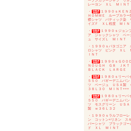
ープンカラーシャツ リネ
レーヨン ＸＬ ＭＩＮＴ
・
１９９０ｓＫＥＮ
ＨＯＭＭＥ ループカラー
襟シャツ バティック染 
イズＦ ＸＬ程度 ＭＩＮ
・
１９９０ｓジョン
ア ジャックシャツ ベー
ュ サイズＬ ＭＩＮＴ
・１９９０ｓパタゴニア 
ロシャツ ピンク ＸＬ 
ＩＮＴ
・
１９９０ｓＧＯＯ
ＮＯＵＧＨ Ｇ８ ＪＫ
ＢＬＡＣＫ ＬＡＲＧＥ
・
１９８０ｓリーバ
５５０ バギーデニムパン
ツ ベージュ ＵＳＡ製 
３８Ｌ３０ ＭＩＮＴ+++
・
１９８０ｓリーバ
５５０ バギーデニムパン
ツ モスグリーン ＵＳＡ
製 ｗ３６Ｌ３２
・１９９０ｓラルフローレ
ン コットン×リネン ス
パーシャツ ブラックゴー
ド ＸＬ ＭＩＮＴ