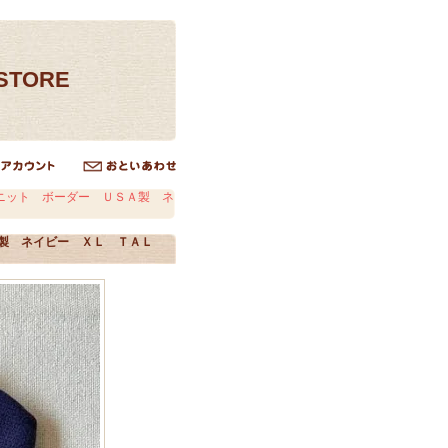
ESTORE
ニット ボーダー ＵＳＡ製 ネ
製 ネイビー ＸＬ ＴＡＬ