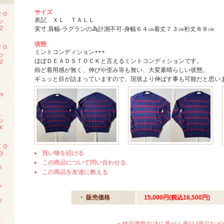
サイズ
２０
表記 ＸＬ ＴＡＬＬ
ッ
２
実寸.肩幅-ラグランの為計測不可-身幅６４㎝着丈７３㎝裄丈８８㎝
状態
２０
ミントコンディション+++
ッ
ほぼＤＥＡＤＳＴＯＣＫと言えるミントコンディションです。
２
殆ど着用感が無く、伸びや歪み等も無い、大変素晴らしい状態。
ギュッと目が詰まっていますので、現状より伸ばす事も可能だと思い
Ｅ
Ｍ
Ｎ
Ｚ
ッ
Ｘ
ＺＯ
買い物を続ける
ラ
この商品について問い合わせる
Ｉ
この商品を友達に教える
ラ
ツ
・ 販売価格
15,000円(税込16,500円)
Ｉ
Ｚ
» 特定商取引法に基づく表記 (返品など)