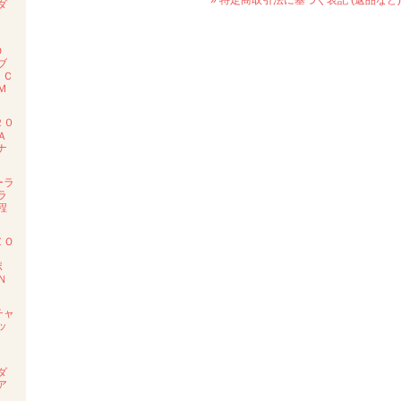
ダ
度
ＲＯ
ブ
 Ｃ
Ｍ
２０
Ａ
ナ
ーラ
ラ
程
ＺＯ
ポ
Ｎ
チャ
ッ
Ｅ
ダ
ア
ル