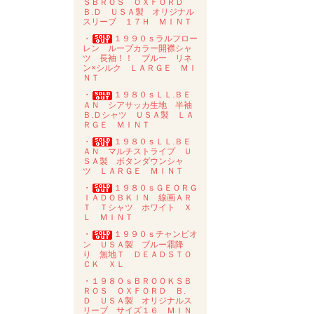
ＳＢＲＯＳ ＯＸＦＯＲＤ
Ｂ.Ｄ ＵＳＡ製 オリジナル
スリーブ １７Ｈ ＭＩＮＴ
・
１９９０ｓラルフロー
レン ループカラー開襟シャ
ツ 長袖！！ ブルー リネ
ン×シルク ＬＡＲＧＥ ＭＩ
ＮＴ
・
１９８０ｓＬＬ.ＢＥ
ＡＮ シアサッカ生地 半袖
Ｂ.Ｄシャツ ＵＳＡ製 ＬＡ
ＲＧＥ ＭＩＮＴ
・
１９８０ｓＬＬ.ＢＥ
ＡＮ マルチストライプ Ｕ
ＳＡ製 ボタンダウンシャ
ツ ＬＡＲＧＥ ＭＩＮＴ
・
１９８０ｓＧＥＯＲＧ
ＩＡＤＯＢＫＩＮ 線画ＡＲ
Ｔ Ｔシャツ ホワイト Ｘ
Ｌ ＭＩＮＴ
・
１９９０ｓチャンピオ
ン ＵＳＡ製 ブルー霜降
り 無地Ｔ ＤＥＡＤＳＴＯ
ＣＫ ＸＬ
・１９８０ｓＢＲＯＯＫＳＢ
ＲＯＳ ＯＸＦＯＲＤ Ｂ.
Ｄ ＵＳＡ製 オリジナルス
リーブ サイズ１６ ＭＩＮ