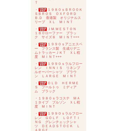
Ｔ
・
１９８０ｓＢＲＯＯＫ
ＳＢＲＯＳ ＯＸＦＯＲＤ
Ｂ.Ｄ 香港製 オリジナルス
リーブ ＸＬ ＭＩＮＴ
・
ＪＭ.ＷＥＳＴＯＮ
１８０ローファー ブラッ
ク サイズ８ ＭＩＮＴ+++
・
１９９０ｓアニエスベ
ー フランス製 生成りデニ
ムトラッカーＪＫＴ ＸＬ程
度 ＭＩＮＴ+++
・
１９９０ｓラルフロー
レン ＩＮＮＩＳ リネンプ
ルオーバーシャツ ブラウ
ン ＬＡＲＧＥ ＭＩＮＴ
・
ＯＬＤ ＨＥＲＭＥ
Ｓ フールトゥ ミディア
ム ブラック
・１９８０ｓラコステ ＭＡ
１タイプ ブルゾン ＸＬ程
度 ＭＩＮＴ
・
１９９０ｓラルフロー
レン ＧＯＬＦ ＬＯＦＴＩ
ＮＧ グレンチェックシャ
ツ ＤＥＡＤＳＴＯＣＫ Ｌ
ＡＲＧＥ