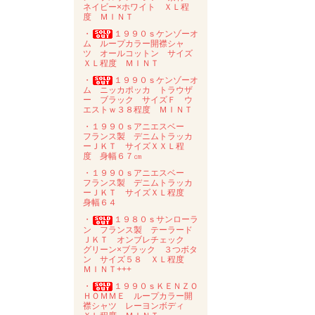
ネイビー×ホワイト ＸＬ程
度 ＭＩＮＴ
・
１９９０ｓケンゾーオ
ム ループカラー開襟シャ
ツ オールコットン サイズ
ＸＬ程度 ＭＩＮＴ
・
１９９０ｓケンゾーオ
ム ニッカポッカ トラウザ
ー ブラック サイズＦ ウ
エストｗ３８程度 ＭＩＮＴ
・１９９０ｓアニエスベー
フランス製 デニムトラッカ
ーＪＫＴ サイズＸＸＬ程
度 身幅６７㎝
・１９９０ｓアニエスベー
フランス製 デニムトラッカ
ーＪＫＴ サイズＸＬ程度
身幅６４
・
１９８０ｓサンローラ
ン フランス製 テーラード
ＪＫＴ オンブレチェック
グリーン×ブラック ３つボタ
ン サイズ５８ ＸＬ程度
ＭＩＮＴ+++
・
１９９０ｓＫＥＮＺＯ
ＨＯＭＭＥ ループカラー開
襟シャツ レーヨンボディ