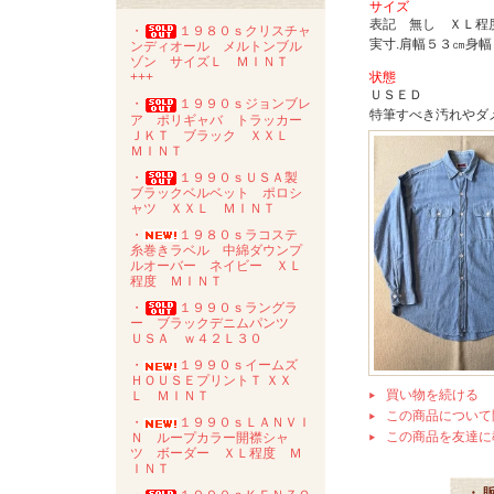
サイズ
表記 無し ＸＬ程
・
１９８０ｓクリスチャ
実寸.肩幅５３㎝身
ンディオール メルトンブル
ゾン サイズＬ ＭＩＮＴ
状態
+++
ＵＳＥＤ
・
１９９０ｓジョンブレ
特筆すべき汚れやダ
ア ポリギャバ トラッカー
ＪＫＴ ブラック ＸＸＬ
ＭＩＮＴ
・
１９９０ｓＵＳＡ製
ブラックベルベット ポロシ
ャツ ＸＸＬ ＭＩＮＴ
・
１９８０ｓラコステ
糸巻きラベル 中綿ダウンプ
ルオーバー ネイビー ＸＬ
程度 ＭＩＮＴ
・
１９９０ｓラングラ
ー ブラックデニムパンツ
ＵＳＡ ｗ４２Ｌ３０
・
１９９０ｓイームズ
ＨＯＵＳＥプリントＴ ＸＸ
買い物を続ける
Ｌ ＭＩＮＴ
この商品について
・
１９９０ｓＬＡＮＶＩ
この商品を友達に
Ｎ ループカラー開襟シャ
ツ ボーダー ＸＬ程度 Ｍ
ＩＮＴ
・ 