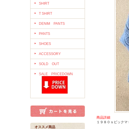
SHIRT
T SHIRT
DENIM PANTS
PANTS
SHOES
ACCESSORY
SOLD OUT
SALE PRICEDOWN
商品詳細
１９８０ｓビックマ
オススメ商品