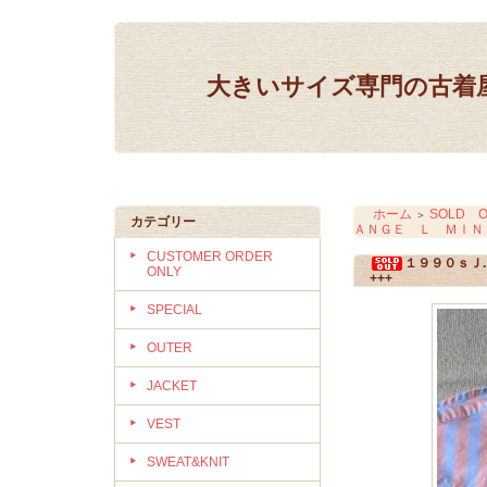
大きいサイズ専門の古着屋 IN
ホーム
SOLD O
＞
カテゴリー
ＡＮＧＥ Ｌ ＭＩＮＴ
CUSTOMER ORDER
１９９０ｓＪ
ONLY
+++
SPECIAL
OUTER
JACKET
VEST
SWEAT&KNIT