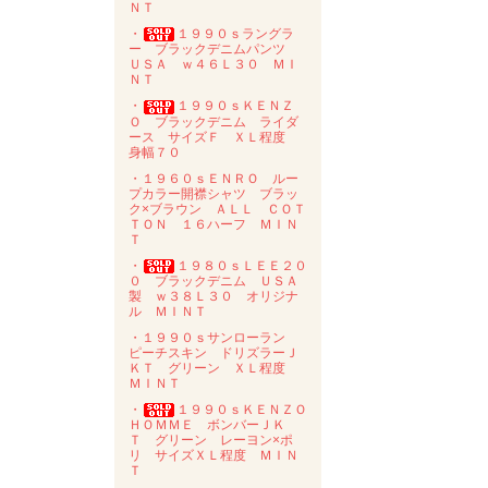
ＮＴ
・
１９９０ｓラングラ
ー ブラックデニムパンツ
ＵＳＡ ｗ４６Ｌ３０ ＭＩ
ＮＴ
・
１９９０ｓＫＥＮＺ
Ｏ ブラックデニム ライダ
ース サイズＦ ＸＬ程度
身幅７０
・１９６０ｓＥＮＲＯ ルー
プカラー開襟シャツ ブラッ
ク×ブラウン ＡＬＬ ＣＯＴ
ＴＯＮ １６ハーフ ＭＩＮ
Ｔ
・
１９８０ｓＬＥＥ２０
０ ブラックデニム ＵＳＡ
製 ｗ３８Ｌ３０ オリジナ
ル ＭＩＮＴ
・１９９０ｓサンローラン
ピーチスキン ドリズラーＪ
ＫＴ グリーン ＸＬ程度
ＭＩＮＴ
・
１９９０ｓＫＥＮＺＯ
ＨＯＭＭＥ ボンバーＪＫ
Ｔ グリーン レーヨン×ポ
リ サイズＸＬ程度 ＭＩＮ
Ｔ