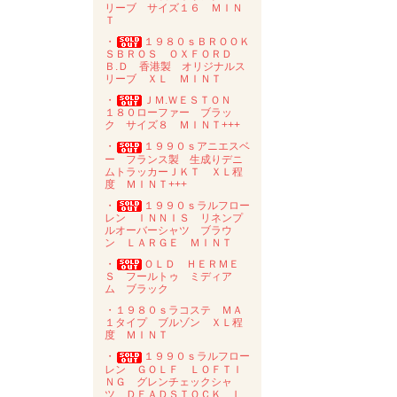
リーブ サイズ１６ ＭＩＮ
Ｔ
・
１９８０ｓＢＲＯＯＫ
ＳＢＲＯＳ ＯＸＦＯＲＤ
Ｂ.Ｄ 香港製 オリジナルス
リーブ ＸＬ ＭＩＮＴ
・
ＪＭ.ＷＥＳＴＯＮ
１８０ローファー ブラッ
ク サイズ８ ＭＩＮＴ+++
・
１９９０ｓアニエスベ
ー フランス製 生成りデニ
ムトラッカーＪＫＴ ＸＬ程
度 ＭＩＮＴ+++
・
１９９０ｓラルフロー
レン ＩＮＮＩＳ リネンプ
ルオーバーシャツ ブラウ
ン ＬＡＲＧＥ ＭＩＮＴ
・
ＯＬＤ ＨＥＲＭＥ
Ｓ フールトゥ ミディア
ム ブラック
・１９８０ｓラコステ ＭＡ
１タイプ ブルゾン ＸＬ程
度 ＭＩＮＴ
・
１９９０ｓラルフロー
レン ＧＯＬＦ ＬＯＦＴＩ
ＮＧ グレンチェックシャ
ツ ＤＥＡＤＳＴＯＣＫ Ｌ