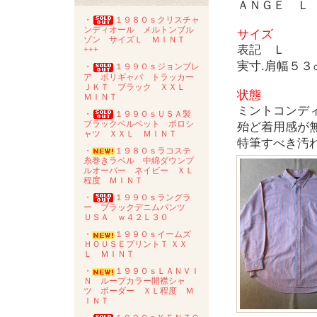
ＡＮＧＥ Ｌ 
・
１９８０ｓクリスチャ
ンディオール メルトンブル
サイズ
ゾン サイズＬ ＭＩＮＴ
表記 Ｌ
+++
実寸.肩幅５
・
１９９０ｓジョンブレ
ア ポリギャバ トラッカー
ＪＫＴ ブラック ＸＸＬ
状態
ＭＩＮＴ
ミントコンデ
・
１９９０ｓＵＳＡ製
ブラックベルベット ポロシ
殆ど着用感が
ャツ ＸＸＬ ＭＩＮＴ
特筆すべき汚
・
１９８０ｓラコステ
糸巻きラベル 中綿ダウンプ
ルオーバー ネイビー ＸＬ
程度 ＭＩＮＴ
・
１９９０ｓラングラ
ー ブラックデニムパンツ
ＵＳＡ ｗ４２Ｌ３０
・
１９９０ｓイームズ
ＨＯＵＳＥプリントＴ ＸＸ
Ｌ ＭＩＮＴ
・
１９９０ｓＬＡＮＶＩ
Ｎ ループカラー開襟シャ
ツ ボーダー ＸＬ程度 Ｍ
ＩＮＴ