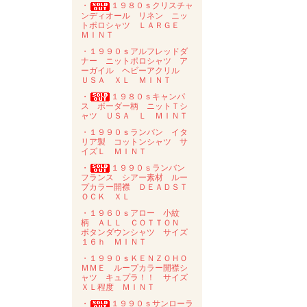
・
１９８０ｓクリスチャ
ンディオール リネン ニッ
トポロシャツ ＬＡＲＧＥ
ＭＩＮＴ
・１９９０ｓアルフレッドダ
ナー ニットポロシャツ ア
ーガイル ヘビーアクリル
ＵＳＡ ＸＬ ＭＩＮＴ
・
１９８０ｓキャンパ
ス ボーダー柄 ニットＴシ
ャツ ＵＳＡ Ｌ ＭＩＮＴ
・１９９０ｓランバン イタ
リア製 コットンシャツ サ
イズＬ ＭＩＮＴ
・
１９９０ｓランバン
フランス シアー素材 ルー
プカラー開襟 ＤＥＡＤＳＴ
ＯＣＫ ＸＬ
・１９６０ｓアロー 小紋
柄 ＡＬＬ ＣＯＴＴＯＮ
ボタンダウンシャツ サイズ
１６ｈ ＭＩＮＴ
・１９９０ｓＫＥＮＺＯＨＯ
ＭＭＥ ループカラー開襟シ
ャツ キュプラ！！ サイズ
ＸＬ程度 ＭＩＮＴ
・
１９９０ｓサンローラ