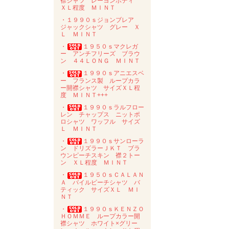
襟シャツ レーヨンボディ
ＸＬ程度 ＭＩＮＴ
・１９９０ｓジョンブレア
ジャックシャツ グレー Ｘ
Ｌ ＭＩＮＴ
・
１９５０ｓマクレガ
ー アンチフリーズ ブラウ
ン ４４ＬＯＮＧ ＭＩＮＴ
・
１９９０ｓアニエスベ
ー フランス製 ループカラ
ー開襟シャツ サイズＸＬ程
度 ＭＩＮＴ+++
・
１９９０ｓラルフロー
レン チャップス ニットポ
ロシャツ ワッフル サイズ
Ｌ ＭＩＮＴ
・
１９９０ｓサンローラ
ン ドリズラーＪＫＴ ブラ
ウンピーチスキン 襟２トー
ン ＸＬ程度 ＭＩＮＴ
・
１９５０ｓＣＡＬＡＮ
Ａ パイルビーチシャツ バ
ティック サイズＸＬ ＭＩ
ＮＴ
・
１９９０ｓＫＥＮＺＯ
ＨＯＭＭＥ ループカラー開
襟シャツ ホワイト×グリー