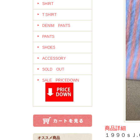
SHIRT
T SHIRT
DENIM PANTS
PANTS
SHOES
ACCESSORY
SOLD OUT
SALE PRICEDOWN
商品詳細
１９９０ｓＪ.
オススメ商品