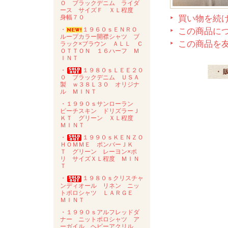
Ｏ ブラックデニム ライダ
ース サイズＦ ＸＬ程度
身幅７０
買い物を続
・
１９６０ｓＥＮＲＯ
この商品に
ループカラー開襟シャツ ブ
この商品を
ラック×ブラウン ＡＬＬ Ｃ
ＯＴＴＯＮ １６ハーフ Ｍ
ＩＮＴ
・
１９８０ｓＬＥＥ２０
・ 
０ ブラックデニム ＵＳＡ
製 ｗ３８Ｌ３０ オリジナ
ル ＭＩＮＴ
・１９９０ｓサンローラン
ピーチスキン ドリズラーＪ
ＫＴ グリーン ＸＬ程度
ＭＩＮＴ
・
１９９０ｓＫＥＮＺＯ
ＨＯＭＭＥ ボンバーＪＫ
Ｔ グリーン レーヨン×ポ
リ サイズＸＬ程度 ＭＩＮ
Ｔ
・
１９８０ｓクリスチャ
ンディオール リネン ニッ
トポロシャツ ＬＡＲＧＥ
ＭＩＮＴ
・１９９０ｓアルフレッドダ
ナー ニットポロシャツ ア
ーガイル ヘビーアクリル