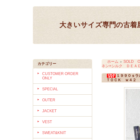
大きいサイズ専門の古着屋 IN
ホーム
SOLD O
＞
カテゴリー
ネン×シルク ＤＥＡ
CUSTOMER ORDER
１９９０ｓラ
ONLY
ＴＯＣＫ ｗ４２
SPECIAL
OUTER
JACKET
VEST
SWEAT&KNIT