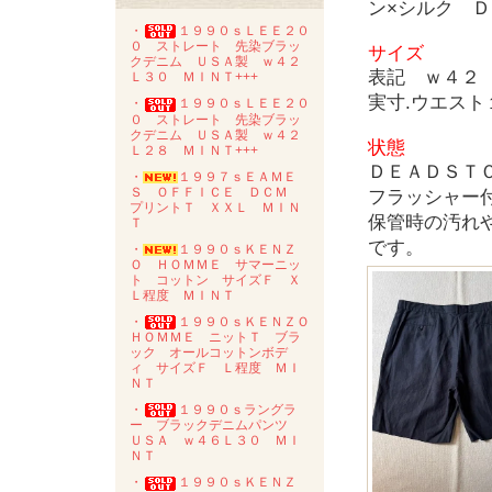
ン×シルク 
・
１９９０ｓＬＥＥ２０
０ ストレート 先染ブラッ
サイズ
クデニム ＵＳＡ製 ｗ４２
表記 ｗ４２
Ｌ３０ ＭＩＮＴ+++
実寸.ウエス
・
１９９０ｓＬＥＥ２０
０ ストレート 先染ブラッ
クデニム ＵＳＡ製 ｗ４２
状態
Ｌ２８ ＭＩＮＴ+++
ＤＥＡＤＳＴ
・
１９９７ｓＥＡＭＥ
Ｓ ＯＦＦＩＣＥ ＤＣＭ
フラッシャー
プリントＴ ＸＸＬ ＭＩＮ
保管時の汚れ
Ｔ
です。
・
１９９０ｓＫＥＮＺ
Ｏ ＨＯＭＭＥ サマーニッ
ト コットン サイズＦ Ｘ
Ｌ程度 ＭＩＮＴ
・
１９９０ｓＫＥＮＺＯ
ＨＯＭＭＥ ニットＴ ブラ
ック オールコットンボデ
ィ サイズＦ Ｌ程度 ＭＩ
ＮＴ
・
１９９０ｓラングラ
ー ブラックデニムパンツ
ＵＳＡ ｗ４６Ｌ３０ ＭＩ
ＮＴ
・
１９９０ｓＫＥＮＺ