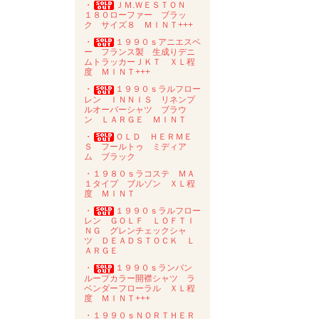
・
ＪＭ.ＷＥＳＴＯＮ
１８０ローファー ブラッ
ク サイズ８ ＭＩＮＴ+++
・
１９９０ｓアニエスベ
ー フランス製 生成りデニ
ムトラッカーＪＫＴ ＸＬ程
度 ＭＩＮＴ+++
・
１９９０ｓラルフロー
レン ＩＮＮＩＳ リネンプ
ルオーバーシャツ ブラウ
ン ＬＡＲＧＥ ＭＩＮＴ
・
ＯＬＤ ＨＥＲＭＥ
Ｓ フールトゥ ミディア
ム ブラック
・１９８０ｓラコステ ＭＡ
１タイプ ブルゾン ＸＬ程
度 ＭＩＮＴ
・
１９９０ｓラルフロー
レン ＧＯＬＦ ＬＯＦＴＩ
ＮＧ グレンチェックシャ
ツ ＤＥＡＤＳＴＯＣＫ Ｌ
ＡＲＧＥ
・
１９９０ｓランバン
ループカラー開襟シャツ ラ
ベンダーフローラル ＸＬ程
度 ＭＩＮＴ+++
・１９９０ｓＮＯＲＴＨＥＲ