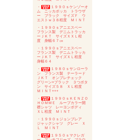
・
１９９０ｓケンゾーオ
ム ニッカポッカ トラウザ
ー ブラック サイズＦ ウ
エストｗ３８程度 ＭＩＮＴ
・１９９０ｓアニエスベー
フランス製 デニムトラッカ
ーＪＫＴ サイズＸＸＬ程
度 身幅６７㎝
・１９９０ｓアニエスベー
フランス製 デニムトラッカ
ーＪＫＴ サイズＸＬ程度
身幅６４
・
１９８０ｓサンローラ
ン フランス製 テーラード
ＪＫＴ オンブレチェック
グリーン×ブラック ３つボタ
ン サイズ５８ ＸＬ程度
ＭＩＮＴ+++
・
１９９０ｓＫＥＮＺＯ
ＨＯＭＭＥ ループカラー開
襟シャツ レーヨンボディ
ＸＬ程度 ＭＩＮＴ
・１９９０ｓジョンブレア
ジャックシャツ グレー Ｘ
Ｌ ＭＩＮＴ
・
１９５０ｓマクレガ
ー アンチフリーズ ブラウ