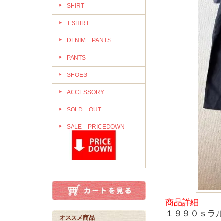
SHIRT
T SHIRT
DENIM PANTS
PANTS
SHOES
ACCESSORY
SOLD OUT
SALE PRICEDOWN
商品詳細
１９９０ｓラ
オススメ商品