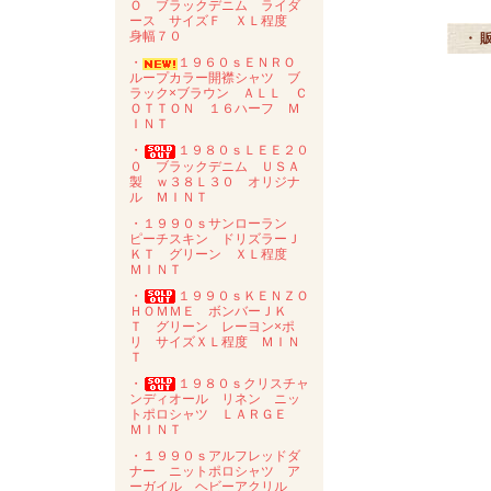
Ｏ ブラックデニム ライダ
ース サイズＦ ＸＬ程度
身幅７０
・ 
・
１９６０ｓＥＮＲＯ
ループカラー開襟シャツ ブ
ラック×ブラウン ＡＬＬ Ｃ
ＯＴＴＯＮ １６ハーフ Ｍ
ＩＮＴ
・
１９８０ｓＬＥＥ２０
０ ブラックデニム ＵＳＡ
製 ｗ３８Ｌ３０ オリジナ
ル ＭＩＮＴ
・１９９０ｓサンローラン
ピーチスキン ドリズラーＪ
ＫＴ グリーン ＸＬ程度
ＭＩＮＴ
・
１９９０ｓＫＥＮＺＯ
ＨＯＭＭＥ ボンバーＪＫ
Ｔ グリーン レーヨン×ポ
リ サイズＸＬ程度 ＭＩＮ
Ｔ
・
１９８０ｓクリスチャ
ンディオール リネン ニッ
トポロシャツ ＬＡＲＧＥ
ＭＩＮＴ
・１９９０ｓアルフレッドダ
ナー ニットポロシャツ ア
ーガイル ヘビーアクリル