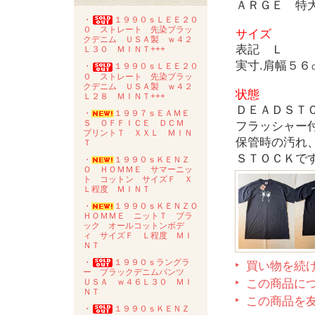
ＡＲＧＥ 特
・
１９９０ｓＬＥＥ２０
０ ストレート 先染ブラッ
サイズ
クデニム ＵＳＡ製 ｗ４２
表記 Ｌ
Ｌ３０ ＭＩＮＴ+++
実寸.肩幅５
・
１９９０ｓＬＥＥ２０
０ ストレート 先染ブラッ
クデニム ＵＳＡ製 ｗ４２
状態
Ｌ２８ ＭＩＮＴ+++
ＤＥＡＤＳＴ
・
１９９７ｓＥＡＭＥ
Ｓ ＯＦＦＩＣＥ ＤＣＭ
フラッシャー
プリントＴ ＸＸＬ ＭＩＮ
保管時の汚れ
Ｔ
ＳＴＯＣＫで
・
１９９０ｓＫＥＮＺ
Ｏ ＨＯＭＭＥ サマーニッ
ト コットン サイズＦ Ｘ
Ｌ程度 ＭＩＮＴ
・
１９９０ｓＫＥＮＺＯ
ＨＯＭＭＥ ニットＴ ブラ
ック オールコットンボデ
ィ サイズＦ Ｌ程度 ＭＩ
ＮＴ
・
１９９０ｓラングラ
買い物を続
ー ブラックデニムパンツ
この商品に
ＵＳＡ ｗ４６Ｌ３０ ＭＩ
ＮＴ
この商品を
・
１９９０ｓＫＥＮＺ