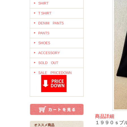
SHIRT
T SHIRT
DENIM PANTS
PANTS
SHOES
ACCESSORY
SOLD OUT
SALE PRICEDOWN
商品詳細
１９９０ｓブ
オススメ商品