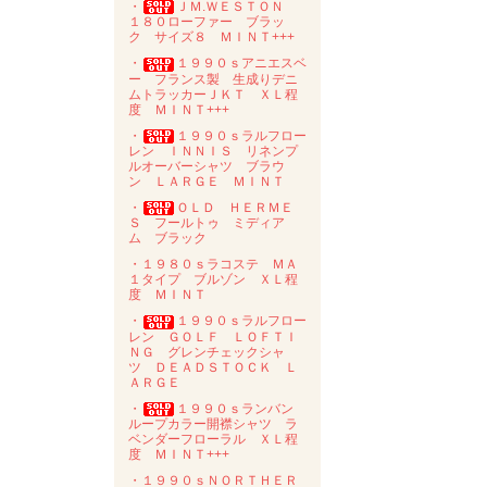
・
ＪＭ.ＷＥＳＴＯＮ
１８０ローファー ブラッ
ク サイズ８ ＭＩＮＴ+++
・
１９９０ｓアニエスベ
ー フランス製 生成りデニ
ムトラッカーＪＫＴ ＸＬ程
度 ＭＩＮＴ+++
・
１９９０ｓラルフロー
レン ＩＮＮＩＳ リネンプ
ルオーバーシャツ ブラウ
ン ＬＡＲＧＥ ＭＩＮＴ
・
ＯＬＤ ＨＥＲＭＥ
Ｓ フールトゥ ミディア
ム ブラック
・１９８０ｓラコステ ＭＡ
１タイプ ブルゾン ＸＬ程
度 ＭＩＮＴ
・
１９９０ｓラルフロー
レン ＧＯＬＦ ＬＯＦＴＩ
ＮＧ グレンチェックシャ
ツ ＤＥＡＤＳＴＯＣＫ Ｌ
ＡＲＧＥ
・
１９９０ｓランバン
ループカラー開襟シャツ ラ
ベンダーフローラル ＸＬ程
度 ＭＩＮＴ+++
・１９９０ｓＮＯＲＴＨＥＲ