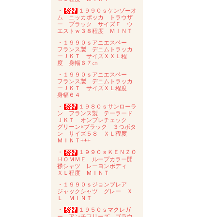
・
１９９０ｓケンゾーオ
ム ニッカポッカ トラウザ
ー ブラック サイズＦ ウ
エストｗ３８程度 ＭＩＮＴ
・１９９０ｓアニエスベー
フランス製 デニムトラッカ
ーＪＫＴ サイズＸＸＬ程
度 身幅６７㎝
・１９９０ｓアニエスベー
フランス製 デニムトラッカ
ーＪＫＴ サイズＸＬ程度
身幅６４
・
１９８０ｓサンローラ
ン フランス製 テーラード
ＪＫＴ オンブレチェック
グリーン×ブラック ３つボタ
ン サイズ５８ ＸＬ程度
ＭＩＮＴ+++
・
１９９０ｓＫＥＮＺＯ
ＨＯＭＭＥ ループカラー開
襟シャツ レーヨンボディ
ＸＬ程度 ＭＩＮＴ
・１９９０ｓジョンブレア
ジャックシャツ グレー Ｘ
Ｌ ＭＩＮＴ
・
１９５０ｓマクレガ
ー アンチフリーズ ブラウ