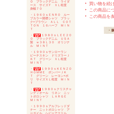
Ｏ ブラックデニム ライダ
買い物を続
ース サイズＦ ＸＬ程度
身幅７０
この商品に
・１９６０ｓＥＮＲＯ ルー
この商品を
プカラー開襟シャツ ブラッ
ク×ブラウン ＡＬＬ ＣＯＴ
ＴＯＮ １６ハーフ ＭＩＮ
Ｔ
・ 
・
１９８０ｓＬＥＥ２０
０ ブラックデニム ＵＳＡ
製 ｗ３８Ｌ３０ オリジナ
ル ＭＩＮＴ
・１９９０ｓサンローラン
ピーチスキン ドリズラーＪ
ＫＴ グリーン ＸＬ程度
ＭＩＮＴ
・
１９９０ｓＫＥＮＺＯ
ＨＯＭＭＥ ボンバーＪＫ
Ｔ グリーン レーヨン×ポ
リ サイズＸＬ程度 ＭＩＮ
Ｔ
・
１９８０ｓクリスチャ
ンディオール リネン ニッ
トポロシャツ ＬＡＲＧＥ
ＭＩＮＴ
・１９９０ｓアルフレッドダ
ナー ニットポロシャツ ア
ーガイル ヘビーアクリル