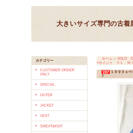
大きいサイズ専門の古着屋 IN
ホーム
SOLD O
＞
カテゴリー
×セメント ＸＬ Ｍ
CUSTOMER ORDER
１９９０ｓペ
ONLY
Ｔ
SPECIAL
OUTER
JACKET
VEST
SWEAT&KNIT