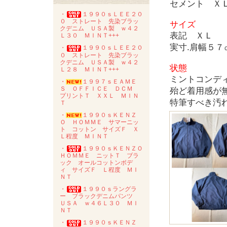
セメント Ｘ
・
１９９０ｓＬＥＥ２０
０ ストレート 先染ブラッ
サイズ
クデニム ＵＳＡ製 ｗ４２
表記 ＸＬ
Ｌ３０ ＭＩＮＴ+++
実寸.肩幅５
・
１９９０ｓＬＥＥ２０
０ ストレート 先染ブラッ
クデニム ＵＳＡ製 ｗ４２
状態
Ｌ２８ ＭＩＮＴ+++
ミントコンデ
・
１９９７ｓＥＡＭＥ
Ｓ ＯＦＦＩＣＥ ＤＣＭ
殆ど着用感が
プリントＴ ＸＸＬ ＭＩＮ
特筆すべき汚
Ｔ
・
１９９０ｓＫＥＮＺ
Ｏ ＨＯＭＭＥ サマーニッ
ト コットン サイズＦ Ｘ
Ｌ程度 ＭＩＮＴ
・
１９９０ｓＫＥＮＺＯ
ＨＯＭＭＥ ニットＴ ブラ
ック オールコットンボデ
ィ サイズＦ Ｌ程度 ＭＩ
ＮＴ
・
１９９０ｓラングラ
ー ブラックデニムパンツ
ＵＳＡ ｗ４６Ｌ３０ ＭＩ
ＮＴ
・
１９９０ｓＫＥＮＺ