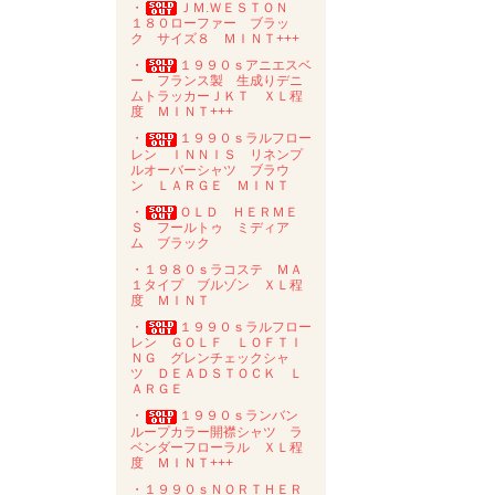
・
ＪＭ.ＷＥＳＴＯＮ
１８０ローファー ブラッ
ク サイズ８ ＭＩＮＴ+++
・
１９９０ｓアニエスベ
ー フランス製 生成りデニ
ムトラッカーＪＫＴ ＸＬ程
度 ＭＩＮＴ+++
・
１９９０ｓラルフロー
レン ＩＮＮＩＳ リネンプ
ルオーバーシャツ ブラウ
ン ＬＡＲＧＥ ＭＩＮＴ
・
ＯＬＤ ＨＥＲＭＥ
Ｓ フールトゥ ミディア
ム ブラック
・１９８０ｓラコステ ＭＡ
１タイプ ブルゾン ＸＬ程
度 ＭＩＮＴ
・
１９９０ｓラルフロー
レン ＧＯＬＦ ＬＯＦＴＩ
ＮＧ グレンチェックシャ
ツ ＤＥＡＤＳＴＯＣＫ Ｌ
ＡＲＧＥ
・
１９９０ｓランバン
ループカラー開襟シャツ ラ
ベンダーフローラル ＸＬ程
度 ＭＩＮＴ+++
・１９９０ｓＮＯＲＴＨＥＲ