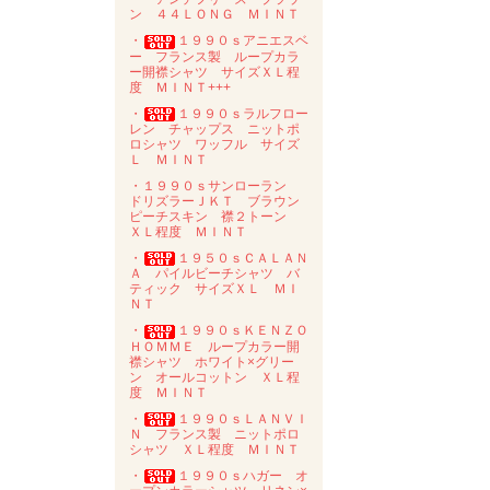
ン ４４ＬＯＮＧ ＭＩＮＴ
・
１９９０ｓアニエスベ
ー フランス製 ループカラ
ー開襟シャツ サイズＸＬ程
度 ＭＩＮＴ+++
・
１９９０ｓラルフロー
レン チャップス ニットポ
ロシャツ ワッフル サイズ
Ｌ ＭＩＮＴ
・１９９０ｓサンローラン
ドリズラーＪＫＴ ブラウン
ピーチスキン 襟２トーン
ＸＬ程度 ＭＩＮＴ
・
１９５０ｓＣＡＬＡＮ
Ａ パイルビーチシャツ バ
ティック サイズＸＬ ＭＩ
ＮＴ
・
１９９０ｓＫＥＮＺＯ
ＨＯＭＭＥ ループカラー開
襟シャツ ホワイト×グリー
ン オールコットン ＸＬ程
度 ＭＩＮＴ
・
１９９０ｓＬＡＮＶＩ
Ｎ フランス製 ニットポロ
シャツ ＸＬ程度 ＭＩＮＴ
・
１９９０ｓハガー オ