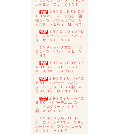
ープンカラーシャツ リネン×
レーヨン ＸＬ ＭＩＮＴ
・
１９９０ｓＫＥＮＺＯ
ＨＯＭＭＥ ループカラー開
襟シャツ バティック染 サ
イズＦ ＸＬ程度 ＭＩＮＴ
・
１９９０ｓジョンブレ
ア ジャックシャツ ベージ
ュ サイズＬ ＭＩＮＴ
・１９９０ｓパタゴニア ポ
ロシャツ ピンク ＸＬ Ｍ
ＩＮＴ
・
１９９０ｓＧＯＯＤＥ
ＮＯＵＧＨ Ｇ８ ＪＫＴ
ＢＬＡＣＫ ＬＡＲＧＥ
・
１９８０ｓリーバイス
５５０ バギーデニムパン
ツ ベージュ ＵＳＡ製 ｗ
３８Ｌ３０ ＭＩＮＴ+++
・
１９８０ｓリーバイス
５５０ バギーデニムパン
ツ モスグリーン ＵＳＡ
製 ｗ３６Ｌ３２
・１９９０ｓラルフローレ
ン コットン×リネン スキッ
パーシャツ ブラックゴール
ド ＸＬ ＭＩＮＴ