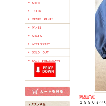
SHIRT
T SHIRT
DENIM PANTS
PANTS
SHOES
ACCESSORY
SOLD OUT
SALE PRICEDOWN
商品詳細
１９９０ｓペ
オススメ商品