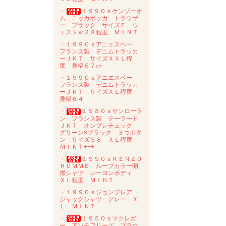
・
１９９０ｓケンゾーオ
ム ニッカポッカ トラウザ
ー ブラック サイズＦ ウ
エストｗ３８程度 ＭＩＮＴ
・１９９０ｓアニエスベー
フランス製 デニムトラッカ
ーＪＫＴ サイズＸＸＬ程
度 身幅６７㎝
・１９９０ｓアニエスベー
フランス製 デニムトラッカ
ーＪＫＴ サイズＸＬ程度
身幅６４
・
１９８０ｓサンローラ
ン フランス製 テーラード
ＪＫＴ オンブレチェック
グリーン×ブラック ３つボタ
ン サイズ５８ ＸＬ程度
ＭＩＮＴ+++
・
１９９０ｓＫＥＮＺＯ
ＨＯＭＭＥ ループカラー開
襟シャツ レーヨンボディ
ＸＬ程度 ＭＩＮＴ
・１９９０ｓジョンブレア
ジャックシャツ グレー Ｘ
Ｌ ＭＩＮＴ
・
１９５０ｓマクレガ
ー アンチフリーズ ブラウ