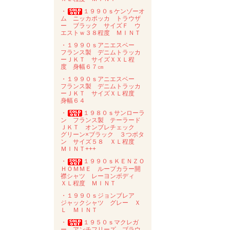
・
１９９０ｓケンゾーオ
ム ニッカポッカ トラウザ
ー ブラック サイズＦ ウ
エストｗ３８程度 ＭＩＮＴ
・１９９０ｓアニエスベー
フランス製 デニムトラッカ
ーＪＫＴ サイズＸＸＬ程
度 身幅６７㎝
・１９９０ｓアニエスベー
フランス製 デニムトラッカ
ーＪＫＴ サイズＸＬ程度
身幅６４
・
１９８０ｓサンローラ
ン フランス製 テーラード
ＪＫＴ オンブレチェック
グリーン×ブラック ３つボタ
ン サイズ５８ ＸＬ程度
ＭＩＮＴ+++
・
１９９０ｓＫＥＮＺＯ
ＨＯＭＭＥ ループカラー開
襟シャツ レーヨンボディ
ＸＬ程度 ＭＩＮＴ
・１９９０ｓジョンブレア
ジャックシャツ グレー Ｘ
Ｌ ＭＩＮＴ
・
１９５０ｓマクレガ
ー アンチフリーズ ブラウ