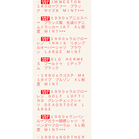
・
ＪＭ.ＷＥＳＴＯＮ
１８０ローファー ブラッ
ク サイズ８ ＭＩＮＴ+++
・
１９９０ｓアニエスベ
ー フランス製 生成りデニ
ムトラッカーＪＫＴ ＸＬ程
度 ＭＩＮＴ+++
・
１９９０ｓラルフロー
レン ＩＮＮＩＳ リネンプ
ルオーバーシャツ ブラウ
ン ＬＡＲＧＥ ＭＩＮＴ
・
ＯＬＤ ＨＥＲＭＥ
Ｓ フールトゥ ミディア
ム ブラック
・１９８０ｓラコステ ＭＡ
１タイプ ブルゾン ＸＬ程
度 ＭＩＮＴ
・
１９９０ｓラルフロー
レン ＧＯＬＦ ＬＯＦＴＩ
ＮＧ グレンチェックシャ
ツ ＤＥＡＤＳＴＯＣＫ Ｌ
ＡＲＧＥ
・
１９９０ｓランバン
ループカラー開襟シャツ ラ
ベンダーフローラル ＸＬ程
度 ＭＩＮＴ+++
・１９９０ｓＮＯＲＴＨＥＲ