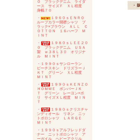
Ｏ ブラックデニム ライダ
・ 
ース サイズＦ ＸＬ程度
身幅７０
・
１９６０ｓＥＮＲＯ
ループカラー開襟シャツ ブ
ラック×ブラウン ＡＬＬ Ｃ
ＯＴＴＯＮ １６ハーフ Ｍ
ＩＮＴ
・
１９８０ｓＬＥＥ２０
０ ブラックデニム ＵＳＡ
製 ｗ３８Ｌ３０ オリジナ
ル ＭＩＮＴ
・１９９０ｓサンローラン
ピーチスキン ドリズラーＪ
ＫＴ グリーン ＸＬ程度
ＭＩＮＴ
・
１９９０ｓＫＥＮＺＯ
ＨＯＭＭＥ ボンバーＪＫ
Ｔ グリーン レーヨン×ポ
リ サイズＸＬ程度 ＭＩＮ
Ｔ
・
１９８０ｓクリスチャ
ンディオール リネン ニッ
トポロシャツ ＬＡＲＧＥ
ＭＩＮＴ
・１９９０ｓアルフレッドダ
ナー ニットポロシャツ ア
ーガイル ヘビーアクリル