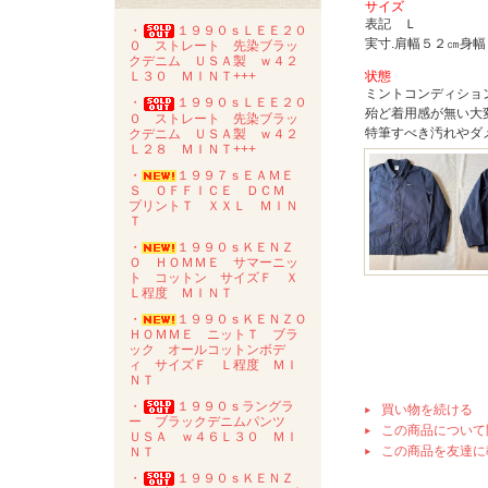
サイズ
表記 Ｌ
・
１９９０ｓＬＥＥ２０
実寸.肩幅５２㎝身
０ ストレート 先染ブラッ
クデニム ＵＳＡ製 ｗ４２
状態
Ｌ３０ ＭＩＮＴ+++
ミントコンディショ
・
１９９０ｓＬＥＥ２０
殆ど着用感が無い大
０ ストレート 先染ブラッ
特筆すべき汚れやダ
クデニム ＵＳＡ製 ｗ４２
Ｌ２８ ＭＩＮＴ+++
・
１９９７ｓＥＡＭＥ
Ｓ ＯＦＦＩＣＥ ＤＣＭ
プリントＴ ＸＸＬ ＭＩＮ
Ｔ
・
１９９０ｓＫＥＮＺ
Ｏ ＨＯＭＭＥ サマーニッ
ト コットン サイズＦ Ｘ
Ｌ程度 ＭＩＮＴ
・
１９９０ｓＫＥＮＺＯ
ＨＯＭＭＥ ニットＴ ブラ
ック オールコットンボデ
ィ サイズＦ Ｌ程度 ＭＩ
ＮＴ
・
１９９０ｓラングラ
買い物を続ける
ー ブラックデニムパンツ
この商品について
ＵＳＡ ｗ４６Ｌ３０ ＭＩ
この商品を友達に
ＮＴ
・
１９９０ｓＫＥＮＺ