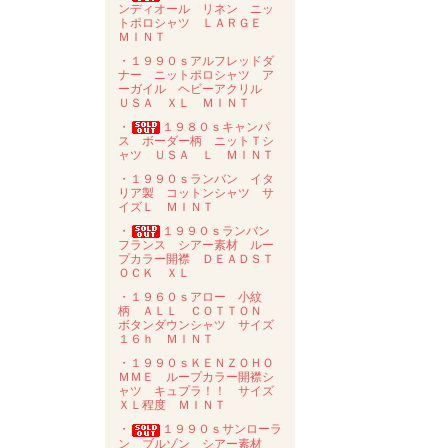
ンディオール リネン ニッ
トポロシャツ ＬＡＲＧＥ
ＭＩＮＴ
・１９９０ｓアルフレッドダ
ナー ニットポロシャツ ア
ーガイル ヘビーアクリル
ＵＳＡ ＸＬ ＭＩＮＴ
・
１９８０ｓキャンパ
ス ボーダー柄 ニットＴシ
ャツ ＵＳＡ Ｌ ＭＩＮＴ
・１９９０ｓランバン イタ
リア製 コットンシャツ サ
イズＬ ＭＩＮＴ
・
１９９０ｓランバン
フランス シアー素材 ルー
プカラー開襟 ＤＥＡＤＳＴ
ＯＣＫ ＸＬ
・１９６０ｓアロー 小紋
柄 ＡＬＬ ＣＯＴＴＯＮ
ボタンダウンシャツ サイズ
１６ｈ ＭＩＮＴ
・１９９０ｓＫＥＮＺＯＨＯ
ＭＭＥ ループカラー開襟シ
ャツ キュプラ！！ サイズ
ＸＬ程度 ＭＩＮＴ
・
１９９０ｓサンローラ
ン ブルゾン シアー素材