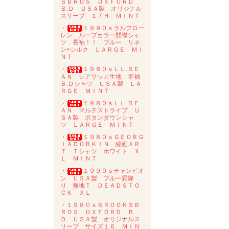
ＳＢＲＯＳ ＯＸＦＯＲＤ
Ｂ.Ｄ ＵＳＡ製 オリジナル
スリーブ １７Ｈ ＭＩＮＴ
・
１９９０ｓラルフロー
レン ループカラー開襟シャ
ツ 長袖！！ ブルー リネ
ン×シルク ＬＡＲＧＥ ＭＩ
ＮＴ
・
１９８０ｓＬＬ.ＢＥ
ＡＮ シアサッカ生地 半袖
Ｂ.Ｄシャツ ＵＳＡ製 ＬＡ
ＲＧＥ ＭＩＮＴ
・
１９８０ｓＬＬ.ＢＥ
ＡＮ マルチストライプ Ｕ
ＳＡ製 ボタンダウンシャ
ツ ＬＡＲＧＥ ＭＩＮＴ
・
１９８０ｓＧＥＯＲＧ
ＩＡＤＯＢＫＩＮ 線画ＡＲ
Ｔ Ｔシャツ ホワイト Ｘ
Ｌ ＭＩＮＴ
・
１９９０ｓチャンピオ
ン ＵＳＡ製 ブルー霜降
り 無地Ｔ ＤＥＡＤＳＴＯ
ＣＫ ＸＬ
・１９８０ｓＢＲＯＯＫＳＢ
ＲＯＳ ＯＸＦＯＲＤ Ｂ.
Ｄ ＵＳＡ製 オリジナルス
リーブ サイズ１６ ＭＩＮ