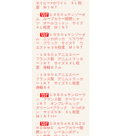
ネイビー×ホワイト ＸＬ程
度 ＭＩＮＴ
・
１９９０ｓケンゾーオ
ム ループカラー開襟シャ
ツ オールコットン サイズ
ＸＬ程度 ＭＩＮＴ
・
１９９０ｓケンゾーオ
ム ニッカポッカ トラウザ
ー ブラック サイズＦ ウ
エストｗ３８程度 ＭＩＮＴ
・１９９０ｓアニエスベー
フランス製 デニムトラッカ
ーＪＫＴ サイズＸＸＬ程
度 身幅６７㎝
・１９９０ｓアニエスベー
フランス製 デニムトラッカ
ーＪＫＴ サイズＸＬ程度
身幅６４
・
１９８０ｓサンローラ
ン フランス製 テーラード
ＪＫＴ オンブレチェック
グリーン×ブラック ３つボタ
ン サイズ５８ ＸＬ程度
ＭＩＮＴ+++
・
１９９０ｓＫＥＮＺＯ
ＨＯＭＭＥ ループカラー開
襟シャツ レーヨンボディ