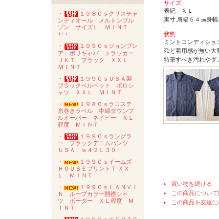
サイズ
表記 ＸＬ
・
１９８０ｓクリスチャ
実寸.肩幅５４㎝身
ンディオール メルトンブル
ゾン サイズＬ ＭＩＮＴ
状態
+++
ミントコンディション
・
１９９０ｓジョンブレ
殆ど着用感が無い大
ア ポリギャバ トラッカー
特筆すべき汚れやダ
ＪＫＴ ブラック ＸＸＬ
ＭＩＮＴ
・
１９９０ｓＵＳＡ製
ブラックベルベット ポロシ
ャツ ＸＸＬ ＭＩＮＴ
・
１９８０ｓラコステ
糸巻きラベル 中綿ダウンプ
ルオーバー ネイビー ＸＬ
程度 ＭＩＮＴ
・
１９９０ｓラングラ
ー ブラックデニムパンツ
ＵＳＡ ｗ４２Ｌ３０
・
１９９０ｓイームズ
ＨＯＵＳＥプリントＴ ＸＸ
Ｌ ＭＩＮＴ
買い物を続ける
・
１９９０ｓＬＡＮＶＩ
この商品について
Ｎ ループカラー開襟シャ
ツ ボーダー ＸＬ程度 Ｍ
この商品を友達に
ＩＮＴ