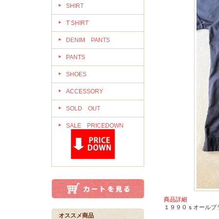
SHIRT
T SHIRT
DENIM PANTS
PANTS
SHOES
ACCESSORY
SOLD OUT
SALE PRICEDOWN
商品詳細
１９９０ｓオールブ
オススメ商品