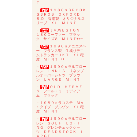
Ｔ
・
１９８０ｓＢＲＯＯＫ
ＳＢＲＯＳ ＯＸＦＯＲＤ
Ｂ.Ｄ 香港製 オリジナルス
リーブ ＸＬ ＭＩＮＴ
・
ＪＭ.ＷＥＳＴＯＮ
１８０ローファー ブラッ
ク サイズ８ ＭＩＮＴ+++
・
１９９０ｓアニエスベ
ー フランス製 生成りデニ
ムトラッカーＪＫＴ ＸＬ程
度 ＭＩＮＴ+++
・
１９９０ｓラルフロー
レン ＩＮＮＩＳ リネンプ
ルオーバーシャツ ブラウ
ン ＬＡＲＧＥ ＭＩＮＴ
・
ＯＬＤ ＨＥＲＭＥ
Ｓ フールトゥ ミディア
ム ブラック
・１９８０ｓラコステ ＭＡ
１タイプ ブルゾン ＸＬ程
度 ＭＩＮＴ
・
１９９０ｓラルフロー
レン ＧＯＬＦ ＬＯＦＴＩ
ＮＧ グレンチェックシャ
ツ ＤＥＡＤＳＴＯＣＫ Ｌ
ＡＲＧＥ