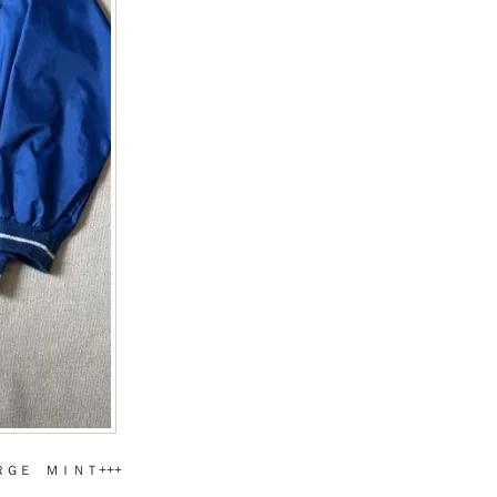
ＧＥ ＭＩＮＴ+++