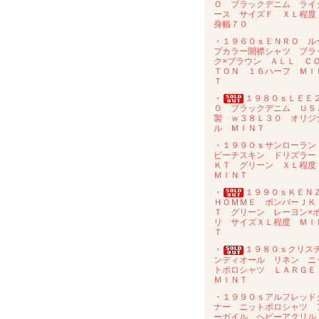
Ｏ ブラックデニム ライ
ース サイズＦ ＸＬ程
身幅７０
・１９６０ｓＥＮＲＯ ル
プカラー開襟シャツ ブラ
ク×ブラウン ＡＬＬ Ｃ
ＴＯＮ １６ハーフ ＭＩ
Ｔ
・
１９８０ｓＬＥＥ
０ ブラックデニム ＵＳ
製 ｗ３８Ｌ３０ オリジ
ル ＭＩＮＴ
・１９９０ｓサンローラ
ピーチスキン ドリズラー
ＫＴ グリーン ＸＬ程
ＭＩＮＴ
・
１９９０ｓＫＥＮ
ＨＯＭＭＥ ボンバーＪＫ
Ｔ グリーン レーヨン×
リ サイズＸＬ程度 ＭＩ
Ｔ
・
１９８０ｓクリス
ンディオール リネン ニ
トポロシャツ ＬＡＲＧ
ＭＩＮＴ
・１９９０ｓアルフレッド
ナー ニットポロシャツ 
ーガイル ヘビーアクリ