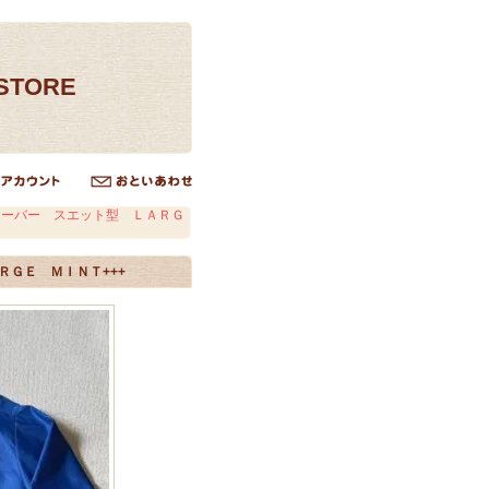
ESTORE
オーバー スエット型 ＬＡＲＧ
ＧＥ ＭＩＮＴ+++