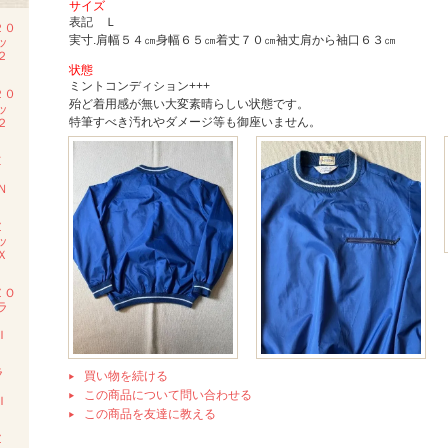
サイズ
表記 Ｌ
２０
実寸.肩幅５４㎝身幅６５㎝着丈７０㎝袖丈肩から袖口６３㎝
ッ
２
状態
ミントコンディション+++
２０
殆ど着用感が無い大変素晴らしい状態です。
ッ
特筆すべき汚れやダメージ等も御座いません。
２
Ｅ
Ｍ
Ｎ
Ｚ
ッ
Ｘ
ＺＯ
ラ
Ｉ
ラ
買い物を続ける
ツ
この商品について問い合わせる
Ｉ
この商品を友達に教える
Ｚ