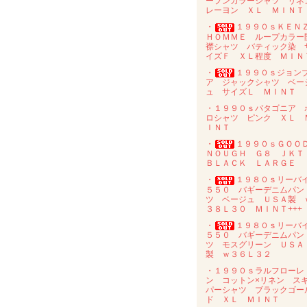
ープンカラーシャツ リネ
レーヨン ＸＬ ＭＩＮＴ
・
１９９０ｓＫＥＮ
ＨＯＭＭＥ ループカラー
襟シャツ バティック染 
イズＦ ＸＬ程度 ＭＩＮ
・
１９９０ｓジョン
ア ジャックシャツ ベー
ュ サイズＬ ＭＩＮＴ
・１９９０ｓパタゴニア 
ロシャツ ピンク ＸＬ 
ＩＮＴ
・
１９９０ｓＧＯＯ
ＮＯＵＧＨ Ｇ８ ＪＫ
ＢＬＡＣＫ ＬＡＲＧＥ
・
１９８０ｓリーバ
５５０ バギーデニムパン
ツ ベージュ ＵＳＡ製 
３８Ｌ３０ ＭＩＮＴ+++
・
１９８０ｓリーバ
５５０ バギーデニムパン
ツ モスグリーン ＵＳＡ
製 ｗ３６Ｌ３２
・１９９０ｓラルフローレ
ン コットン×リネン ス
パーシャツ ブラックゴー
ド ＸＬ ＭＩＮＴ