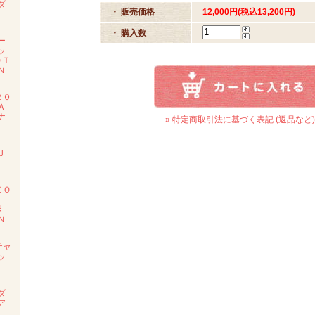
ダ
・ 販売価格
12,000円(税込13,200円)
度
・ 購入数
ー
ッ
ＯＴ
Ｎ
２０
Ａ
ナ
» 特定商取引法に基づく表記 (返品など)
ン
Ｊ
度
ＺＯ
ポ
Ｎ
チャ
ッ
Ｅ
ダ
ア
ル