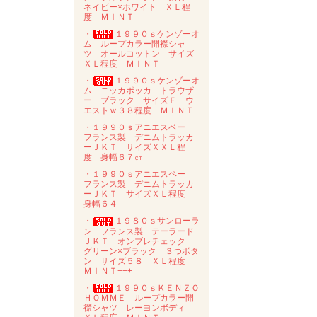
ネイビー×ホワイト ＸＬ程
度 ＭＩＮＴ
・
１９９０ｓケンゾーオ
ム ループカラー開襟シャ
ツ オールコットン サイズ
ＸＬ程度 ＭＩＮＴ
・
１９９０ｓケンゾーオ
ム ニッカポッカ トラウザ
ー ブラック サイズＦ ウ
エストｗ３８程度 ＭＩＮＴ
・１９９０ｓアニエスベー
フランス製 デニムトラッカ
ーＪＫＴ サイズＸＸＬ程
度 身幅６７㎝
・１９９０ｓアニエスベー
フランス製 デニムトラッカ
ーＪＫＴ サイズＸＬ程度
身幅６４
・
１９８０ｓサンローラ
ン フランス製 テーラード
ＪＫＴ オンブレチェック
グリーン×ブラック ３つボタ
ン サイズ５８ ＸＬ程度
ＭＩＮＴ+++
・
１９９０ｓＫＥＮＺＯ
ＨＯＭＭＥ ループカラー開
襟シャツ レーヨンボディ