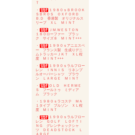
Ｔ
・
１９８０ｓＢＲＯＯＫ
ＳＢＲＯＳ ＯＸＦＯＲＤ
Ｂ.Ｄ 香港製 オリジナルス
リーブ ＸＬ ＭＩＮＴ
・
ＪＭ.ＷＥＳＴＯＮ
１８０ローファー ブラッ
ク サイズ８ ＭＩＮＴ+++
・
１９９０ｓアニエスベ
ー フランス製 生成りデニ
ムトラッカーＪＫＴ ＸＬ程
度 ＭＩＮＴ+++
・
１９９０ｓラルフロー
レン ＩＮＮＩＳ リネンプ
ルオーバーシャツ ブラウ
ン ＬＡＲＧＥ ＭＩＮＴ
・
ＯＬＤ ＨＥＲＭＥ
Ｓ フールトゥ ミディア
ム ブラック
・１９８０ｓラコステ ＭＡ
１タイプ ブルゾン ＸＬ程
度 ＭＩＮＴ
・
１９９０ｓラルフロー
レン ＧＯＬＦ ＬＯＦＴＩ
ＮＧ グレンチェックシャ
ツ ＤＥＡＤＳＴＯＣＫ Ｌ
ＡＲＧＥ