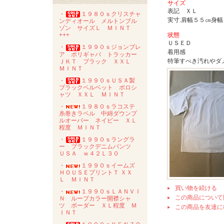
サイズ
表記 ＸＬ
・
１９８０ｓクリスチャ
実寸.肩幅５５㎝身
ンディオール メルトンブル
ゾン サイズＬ ＭＩＮＴ
状態
+++
ＵＳＥＤ
・
１９９０ｓジョンブレ
着用感
ア ポリギャバ トラッカー
特筆すべき汚れやダ
ＪＫＴ ブラック ＸＸＬ
ＭＩＮＴ
・
１９９０ｓＵＳＡ製
ブラックベルベット ポロシ
ャツ ＸＸＬ ＭＩＮＴ
・
１９８０ｓラコステ
糸巻きラベル 中綿ダウンプ
ルオーバー ネイビー ＸＬ
程度 ＭＩＮＴ
・
１９９０ｓラングラ
ー ブラックデニムパンツ
ＵＳＡ ｗ４２Ｌ３０
・
１９９０ｓイームズ
ＨＯＵＳＥプリントＴ ＸＸ
Ｌ ＭＩＮＴ
買い物を続ける
・
１９９０ｓＬＡＮＶＩ
この商品について
Ｎ ループカラー開襟シャ
ツ ボーダー ＸＬ程度 Ｍ
この商品を友達に
ＩＮＴ