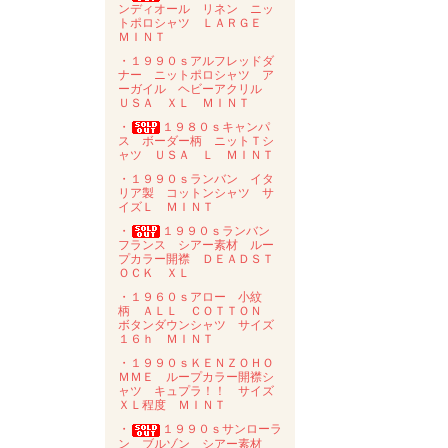
ンディオール リネン ニッ
トポロシャツ ＬＡＲＧＥ
ＭＩＮＴ
・１９９０ｓアルフレッドダ
ナー ニットポロシャツ ア
ーガイル ヘビーアクリル
ＵＳＡ ＸＬ ＭＩＮＴ
・
１９８０ｓキャンパ
ス ボーダー柄 ニットＴシ
ャツ ＵＳＡ Ｌ ＭＩＮＴ
・１９９０ｓランバン イタ
リア製 コットンシャツ サ
イズＬ ＭＩＮＴ
・
１９９０ｓランバン
フランス シアー素材 ルー
プカラー開襟 ＤＥＡＤＳＴ
ＯＣＫ ＸＬ
・１９６０ｓアロー 小紋
柄 ＡＬＬ ＣＯＴＴＯＮ
ボタンダウンシャツ サイズ
１６ｈ ＭＩＮＴ
・１９９０ｓＫＥＮＺＯＨＯ
ＭＭＥ ループカラー開襟シ
ャツ キュプラ！！ サイズ
ＸＬ程度 ＭＩＮＴ
・
１９９０ｓサンローラ
ン ブルゾン シアー素材