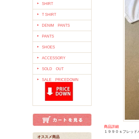
SHIRT
T SHIRT
DENIM PANTS
PANTS
SHOES
ACCESSORY
SOLD OUT
SALE PRICEDOWN
商品詳細
１９９０ｓフレッド
オススメ商品