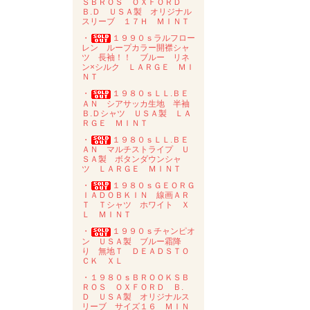
ＳＢＲＯＳ ＯＸＦＯＲＤ
Ｂ.Ｄ ＵＳＡ製 オリジナル
スリーブ １７Ｈ ＭＩＮＴ
・
１９９０ｓラルフロー
レン ループカラー開襟シャ
ツ 長袖！！ ブルー リネ
ン×シルク ＬＡＲＧＥ ＭＩ
ＮＴ
・
１９８０ｓＬＬ.ＢＥ
ＡＮ シアサッカ生地 半袖
Ｂ.Ｄシャツ ＵＳＡ製 ＬＡ
ＲＧＥ ＭＩＮＴ
・
１９８０ｓＬＬ.ＢＥ
ＡＮ マルチストライプ Ｕ
ＳＡ製 ボタンダウンシャ
ツ ＬＡＲＧＥ ＭＩＮＴ
・
１９８０ｓＧＥＯＲＧ
ＩＡＤＯＢＫＩＮ 線画ＡＲ
Ｔ Ｔシャツ ホワイト Ｘ
Ｌ ＭＩＮＴ
・
１９９０ｓチャンピオ
ン ＵＳＡ製 ブルー霜降
り 無地Ｔ ＤＥＡＤＳＴＯ
ＣＫ ＸＬ
・１９８０ｓＢＲＯＯＫＳＢ
ＲＯＳ ＯＸＦＯＲＤ Ｂ.
Ｄ ＵＳＡ製 オリジナルス
リーブ サイズ１６ ＭＩＮ