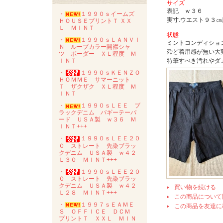
サイズ
表記 ｗ３６
・
１９９０ｓイームズ
実寸.ウエスト９３
ＨＯＵＳＥプリントＴ ＸＸ
Ｌ ＭＩＮＴ
状態
・
１９９０ｓＬＡＮＶＩ
ミントコンディショ
Ｎ ループカラー開襟シャ
殆ど着用感が無い大
ツ ボーダー ＸＬ程度 Ｍ
ＩＮＴ
特筆すべき汚れやダ
・
１９９０ｓＫＥＮＺＯ
ＨＯＭＭＥ サマーニット
Ｔ ザクザク ＸＬ程度 Ｍ
ＩＮＴ
・
１９９０ｓＬＥＥ ブ
ラックデニム バギーテーパ
ード ＵＳＡ製 ｗ３６ Ｍ
ＩＮＴ+++
・
１９９０ｓＬＥＥ２０
０ ストレート 先染ブラッ
クデニム ＵＳＡ製 ｗ４２
Ｌ３０ ＭＩＮＴ+++
・
１９９０ｓＬＥＥ２０
０ ストレート 先染ブラッ
クデニム ＵＳＡ製 ｗ４２
買い物を続ける
Ｌ２８ ＭＩＮＴ+++
この商品について
・
１９９７ｓＥＡＭＥ
この商品を友達に
Ｓ ＯＦＦＩＣＥ ＤＣＭ
プリントＴ ＸＸＬ ＭＩＮ