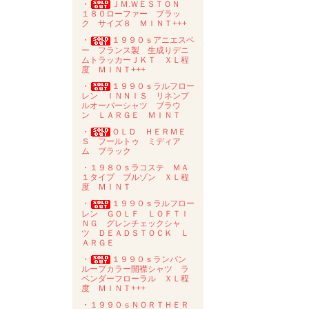
・
ＪＭ.ＷＥＳＴＯＮ
１８０ローファー ブラッ
ク サイズ８ ＭＩＮＴ+++
・
１９９０ｓアニエスベ
ー フランス製 生成りデニ
ムトラッカーＪＫＴ ＸＬ程
度 ＭＩＮＴ+++
・
１９９０ｓラルフロー
レン ＩＮＮＩＳ リネンプ
ルオーバーシャツ ブラウ
ン ＬＡＲＧＥ ＭＩＮＴ
・
ＯＬＤ ＨＥＲＭＥ
Ｓ フールトゥ ミディア
ム ブラック
・１９８０ｓラコステ ＭＡ
１タイプ ブルゾン ＸＬ程
度 ＭＩＮＴ
・
１９９０ｓラルフロー
レン ＧＯＬＦ ＬＯＦＴＩ
ＮＧ グレンチェックシャ
ツ ＤＥＡＤＳＴＯＣＫ Ｌ
ＡＲＧＥ
・
１９９０ｓランバン
ループカラー開襟シャツ ラ
ベンダーフローラル ＸＬ程
度 ＭＩＮＴ+++
・１９９０ｓＮＯＲＴＨＥＲ