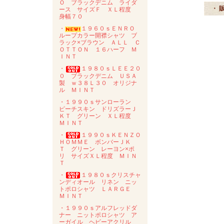
Ｏ ブラックデニム ライダ
・ 
ース サイズＦ ＸＬ程度
身幅７０
・
１９６０ｓＥＮＲＯ
ループカラー開襟シャツ ブ
ラック×ブラウン ＡＬＬ Ｃ
ＯＴＴＯＮ １６ハーフ Ｍ
ＩＮＴ
・
１９８０ｓＬＥＥ２０
０ ブラックデニム ＵＳＡ
製 ｗ３８Ｌ３０ オリジナ
ル ＭＩＮＴ
・１９９０ｓサンローラン
ピーチスキン ドリズラーＪ
ＫＴ グリーン ＸＬ程度
ＭＩＮＴ
・
１９９０ｓＫＥＮＺＯ
ＨＯＭＭＥ ボンバーＪＫ
Ｔ グリーン レーヨン×ポ
リ サイズＸＬ程度 ＭＩＮ
Ｔ
・
１９８０ｓクリスチャ
ンディオール リネン ニッ
トポロシャツ ＬＡＲＧＥ
ＭＩＮＴ
・１９９０ｓアルフレッドダ
ナー ニットポロシャツ ア
ーガイル ヘビーアクリル