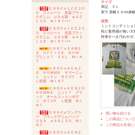
サイズ
表記 ＸＬ
・
１９９０ｓＬＥＥ２０
実寸.肩幅５４cm身
０ ストレート 先染ブラッ
クデニム ＵＳＡ製 ｗ４２
状態
Ｌ３０ ＭＩＮＴ+++
ミントコンディショ
・
１９９０ｓＬＥＥ２０
殆ど着用感が無い大
０ ストレート 先染ブラッ
特筆すべき汚れやダ
クデニム ＵＳＡ製 ｗ４２
Ｌ２８ ＭＩＮＴ+++
・
１９９７ｓＥＡＭＥ
Ｓ ＯＦＦＩＣＥ ＤＣＭ
プリントＴ ＸＸＬ ＭＩＮ
Ｔ
・
１９９０ｓＫＥＮＺ
Ｏ ＨＯＭＭＥ サマーニッ
ト コットン サイズＦ Ｘ
Ｌ程度 ＭＩＮＴ
・
１９９０ｓＫＥＮＺＯ
ＨＯＭＭＥ ニットＴ ブラ
ック オールコットンボデ
ィ サイズＦ Ｌ程度 ＭＩ
ＮＴ
・
１９９０ｓラングラ
買い物を続ける
ー ブラックデニムパンツ
この商品について
ＵＳＡ ｗ４６Ｌ３０ ＭＩ
この商品を友達に
ＮＴ
・
１９９０ｓＫＥＮＺ