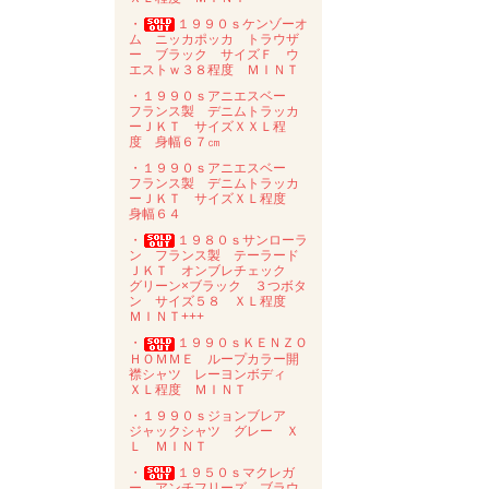
・
１９９０ｓケンゾーオ
ム ニッカポッカ トラウザ
ー ブラック サイズＦ ウ
エストｗ３８程度 ＭＩＮＴ
・１９９０ｓアニエスベー
フランス製 デニムトラッカ
ーＪＫＴ サイズＸＸＬ程
度 身幅６７㎝
・１９９０ｓアニエスベー
フランス製 デニムトラッカ
ーＪＫＴ サイズＸＬ程度
身幅６４
・
１９８０ｓサンローラ
ン フランス製 テーラード
ＪＫＴ オンブレチェック
グリーン×ブラック ３つボタ
ン サイズ５８ ＸＬ程度
ＭＩＮＴ+++
・
１９９０ｓＫＥＮＺＯ
ＨＯＭＭＥ ループカラー開
襟シャツ レーヨンボディ
ＸＬ程度 ＭＩＮＴ
・１９９０ｓジョンブレア
ジャックシャツ グレー Ｘ
Ｌ ＭＩＮＴ
・
１９５０ｓマクレガ
ー アンチフリーズ ブラウ