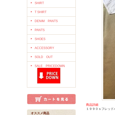
SHIRT
T SHIRT
DENIM PANTS
PANTS
SHOES
ACCESSORY
SOLD OUT
SALE PRICEDOWN
商品詳細
１９９０ｓフレッド
オススメ商品