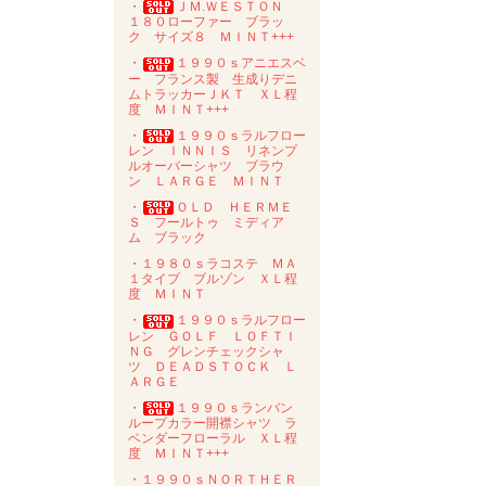
・
ＪＭ.ＷＥＳＴＯＮ
１８０ローファー ブラッ
ク サイズ８ ＭＩＮＴ+++
・
１９９０ｓアニエスベ
ー フランス製 生成りデニ
ムトラッカーＪＫＴ ＸＬ程
度 ＭＩＮＴ+++
・
１９９０ｓラルフロー
レン ＩＮＮＩＳ リネンプ
ルオーバーシャツ ブラウ
ン ＬＡＲＧＥ ＭＩＮＴ
・
ＯＬＤ ＨＥＲＭＥ
Ｓ フールトゥ ミディア
ム ブラック
・１９８０ｓラコステ ＭＡ
１タイプ ブルゾン ＸＬ程
度 ＭＩＮＴ
・
１９９０ｓラルフロー
レン ＧＯＬＦ ＬＯＦＴＩ
ＮＧ グレンチェックシャ
ツ ＤＥＡＤＳＴＯＣＫ Ｌ
ＡＲＧＥ
・
１９９０ｓランバン
ループカラー開襟シャツ ラ
ベンダーフローラル ＸＬ程
度 ＭＩＮＴ+++
・１９９０ｓＮＯＲＴＨＥＲ