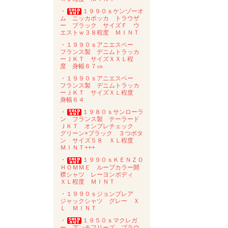
・
１９９０ｓケンゾーオ
ム ニッカポッカ トラウザ
ー ブラック サイズＦ ウ
エストｗ３８程度 ＭＩＮＴ
・１９９０ｓアニエスベー
フランス製 デニムトラッカ
ーＪＫＴ サイズＸＸＬ程
度 身幅６７㎝
・１９９０ｓアニエスベー
フランス製 デニムトラッカ
ーＪＫＴ サイズＸＬ程度
身幅６４
・
１９８０ｓサンローラ
ン フランス製 テーラード
ＪＫＴ オンブレチェック
グリーン×ブラック ３つボタ
ン サイズ５８ ＸＬ程度
ＭＩＮＴ+++
・
１９９０ｓＫＥＮＺＯ
ＨＯＭＭＥ ループカラー開
襟シャツ レーヨンボディ
ＸＬ程度 ＭＩＮＴ
・１９９０ｓジョンブレア
ジャックシャツ グレー Ｘ
Ｌ ＭＩＮＴ
・
１９５０ｓマクレガ
ー アンチフリーズ ブラウ