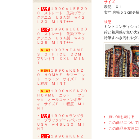
サイズ
表記 ＸＬ
・
１９９０ｓＬＥＥ２０
実寸.肩幅５３cm身
０ ストレート 先染ブラッ
クデニム ＵＳＡ製 ｗ４２
状態
Ｌ３０ ＭＩＮＴ+++
ミントコンディショ
・
１９９０ｓＬＥＥ２０
殆ど着用感が無い大
０ ストレート 先染ブラッ
特筆すべき汚れやダ
クデニム ＵＳＡ製 ｗ４２
Ｌ２８ ＭＩＮＴ+++
・
１９９７ｓＥＡＭＥ
Ｓ ＯＦＦＩＣＥ ＤＣＭ
プリントＴ ＸＸＬ ＭＩＮ
Ｔ
・
１９９０ｓＫＥＮＺ
Ｏ ＨＯＭＭＥ サマーニッ
ト コットン サイズＦ Ｘ
Ｌ程度 ＭＩＮＴ
・
１９９０ｓＫＥＮＺＯ
ＨＯＭＭＥ ニットＴ ブラ
ック オールコットンボデ
ィ サイズＦ Ｌ程度 ＭＩ
ＮＴ
・
１９９０ｓラングラ
買い物を続ける
ー ブラックデニムパンツ
この商品について
ＵＳＡ ｗ４６Ｌ３０ ＭＩ
この商品を友達に
ＮＴ
・
１９９０ｓＫＥＮＺ