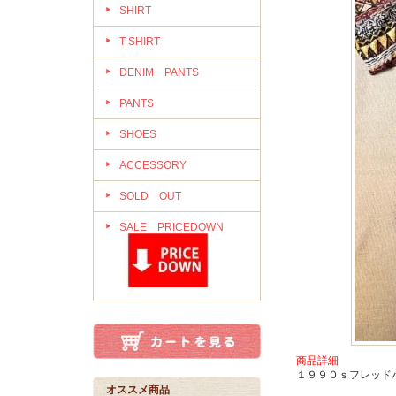
SHIRT
T SHIRT
DENIM PANTS
PANTS
SHOES
ACCESSORY
SOLD OUT
SALE PRICEDOWN
商品詳細
１９９０ｓフレッド
オススメ商品