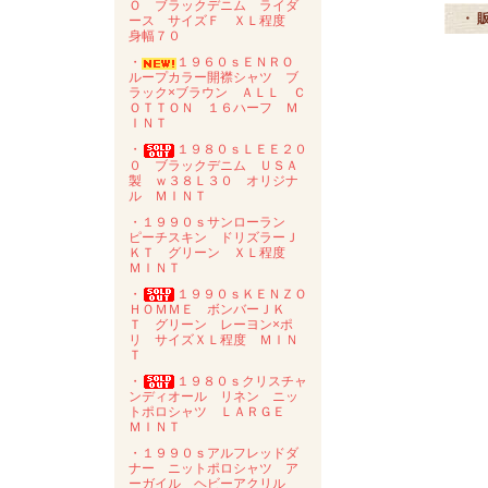
Ｏ ブラックデニム ライダ
・ 
ース サイズＦ ＸＬ程度
身幅７０
・
１９６０ｓＥＮＲＯ
ループカラー開襟シャツ ブ
ラック×ブラウン ＡＬＬ Ｃ
ＯＴＴＯＮ １６ハーフ Ｍ
ＩＮＴ
・
１９８０ｓＬＥＥ２０
０ ブラックデニム ＵＳＡ
製 ｗ３８Ｌ３０ オリジナ
ル ＭＩＮＴ
・１９９０ｓサンローラン
ピーチスキン ドリズラーＪ
ＫＴ グリーン ＸＬ程度
ＭＩＮＴ
・
１９９０ｓＫＥＮＺＯ
ＨＯＭＭＥ ボンバーＪＫ
Ｔ グリーン レーヨン×ポ
リ サイズＸＬ程度 ＭＩＮ
Ｔ
・
１９８０ｓクリスチャ
ンディオール リネン ニッ
トポロシャツ ＬＡＲＧＥ
ＭＩＮＴ
・１９９０ｓアルフレッドダ
ナー ニットポロシャツ ア
ーガイル ヘビーアクリル