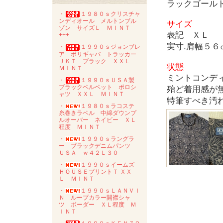
ラックゴール
・
１９８０ｓクリスチャ
ンディオール メルトンブル
サイズ
ゾン サイズＬ ＭＩＮＴ
表記 ＸＬ
+++
実寸.肩幅５
・
１９９０ｓジョンブレ
ア ポリギャバ トラッカー
ＪＫＴ ブラック ＸＸＬ
状態
ＭＩＮＴ
ミントコンデ
・
１９９０ｓＵＳＡ製
ブラックベルベット ポロシ
殆ど着用感が
ャツ ＸＸＬ ＭＩＮＴ
特筆すべき汚
・
１９８０ｓラコステ
糸巻きラベル 中綿ダウンプ
ルオーバー ネイビー ＸＬ
程度 ＭＩＮＴ
・
１９９０ｓラングラ
ー ブラックデニムパンツ
ＵＳＡ ｗ４２Ｌ３０
・
１９９０ｓイームズ
ＨＯＵＳＥプリントＴ ＸＸ
Ｌ ＭＩＮＴ
・
１９９０ｓＬＡＮＶＩ
Ｎ ループカラー開襟シャ
ツ ボーダー ＸＬ程度 Ｍ
ＩＮＴ