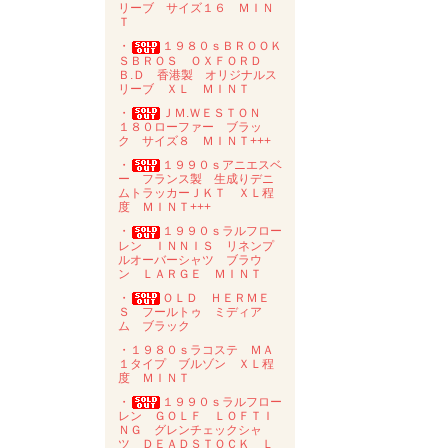
リーブ サイズ１６ ＭＩＮ
Ｔ
・
１９８０ｓＢＲＯＯＫ
ＳＢＲＯＳ ＯＸＦＯＲＤ
Ｂ.Ｄ 香港製 オリジナルス
リーブ ＸＬ ＭＩＮＴ
・
ＪＭ.ＷＥＳＴＯＮ
１８０ローファー ブラッ
ク サイズ８ ＭＩＮＴ+++
・
１９９０ｓアニエスベ
ー フランス製 生成りデニ
ムトラッカーＪＫＴ ＸＬ程
度 ＭＩＮＴ+++
・
１９９０ｓラルフロー
レン ＩＮＮＩＳ リネンプ
ルオーバーシャツ ブラウ
ン ＬＡＲＧＥ ＭＩＮＴ
・
ＯＬＤ ＨＥＲＭＥ
Ｓ フールトゥ ミディア
ム ブラック
・１９８０ｓラコステ ＭＡ
１タイプ ブルゾン ＸＬ程
度 ＭＩＮＴ
・
１９９０ｓラルフロー
レン ＧＯＬＦ ＬＯＦＴＩ
ＮＧ グレンチェックシャ
ツ ＤＥＡＤＳＴＯＣＫ Ｌ