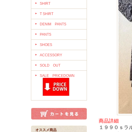
SHIRT
T SHIRT
DENIM PANTS
PANTS
SHOES
ACCESSORY
SOLD OUT
SALE PRICEDOWN
商品詳細
１９９０ｓラ
オススメ商品