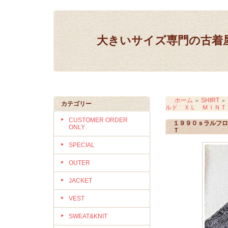
大きいサイズ専門の古着屋 IN
ホーム
SHIRT
＞
＞
カテゴリー
ルド ＸＬ ＭＩＮＴ
CUSTOMER ORDER
１９９０ｓラルフロ
ONLY
Ｔ
SPECIAL
OUTER
JACKET
VEST
SWEAT&KNIT