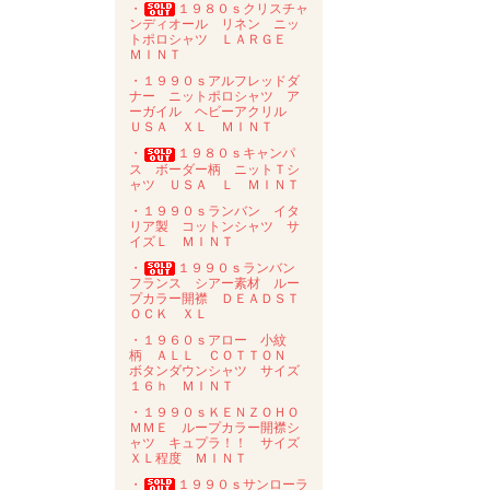
・
１９８０ｓクリスチャ
ンディオール リネン ニッ
トポロシャツ ＬＡＲＧＥ
ＭＩＮＴ
・１９９０ｓアルフレッドダ
ナー ニットポロシャツ ア
ーガイル ヘビーアクリル
ＵＳＡ ＸＬ ＭＩＮＴ
・
１９８０ｓキャンパ
ス ボーダー柄 ニットＴシ
ャツ ＵＳＡ Ｌ ＭＩＮＴ
・１９９０ｓランバン イタ
リア製 コットンシャツ サ
イズＬ ＭＩＮＴ
・
１９９０ｓランバン
フランス シアー素材 ルー
プカラー開襟 ＤＥＡＤＳＴ
ＯＣＫ ＸＬ
・１９６０ｓアロー 小紋
柄 ＡＬＬ ＣＯＴＴＯＮ
ボタンダウンシャツ サイズ
１６ｈ ＭＩＮＴ
・１９９０ｓＫＥＮＺＯＨＯ
ＭＭＥ ループカラー開襟シ
ャツ キュプラ！！ サイズ
ＸＬ程度 ＭＩＮＴ
・
１９９０ｓサンローラ