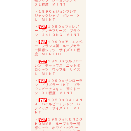
襟シャツ レーヨンボディ
ＸＬ程度 ＭＩＮＴ
・１９９０ｓジョンブレア
ジャックシャツ グレー Ｘ
Ｌ ＭＩＮＴ
・
１９５０ｓマクレガ
ー アンチフリーズ ブラウ
ン ４４ＬＯＮＧ ＭＩＮＴ
・
１９９０ｓアニエスベ
ー フランス製 ループカラ
ー開襟シャツ サイズＸＬ程
度 ＭＩＮＴ+++
・
１９９０ｓラルフロー
レン チャップス ニットポ
ロシャツ ワッフル サイズ
Ｌ ＭＩＮＴ
・
１９９０ｓサンローラ
ン ドリズラーＪＫＴ ブラ
ウンピーチスキン 襟２トー
ン ＸＬ程度 ＭＩＮＴ
・
１９５０ｓＣＡＬＡＮ
Ａ パイルビーチシャツ バ
ティック サイズＸＬ ＭＩ
ＮＴ
・
１９９０ｓＫＥＮＺＯ
ＨＯＭＭＥ ループカラー開
襟シャツ ホワイト×グリー