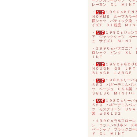
ープンカラーシャツ リネ
レーヨン ＸＬ ＭＩＮＴ
・
１９９０ｓＫＥＮ
ＨＯＭＭＥ ループカラー
襟シャツ バティック染 
イズＦ ＸＬ程度 ＭＩＮ
・
１９９０ｓジョン
ア ジャックシャツ ベー
ュ サイズＬ ＭＩＮＴ
・１９９０ｓパタゴニア 
ロシャツ ピンク ＸＬ 
ＩＮＴ
・
１９９０ｓＧＯＯ
ＮＯＵＧＨ Ｇ８ ＪＫ
ＢＬＡＣＫ ＬＡＲＧＥ
・
１９８０ｓリーバ
５５０ バギーデニムパン
ツ ベージュ ＵＳＡ製 
３８Ｌ３０ ＭＩＮＴ+++
・
１９８０ｓリーバ
５５０ バギーデニムパン
ツ モスグリーン ＵＳＡ
製 ｗ３６Ｌ３２
・１９９０ｓラルフローレ
ン コットン×リネン ス
パーシャツ ブラックゴー
ド ＸＬ ＭＩＮＴ