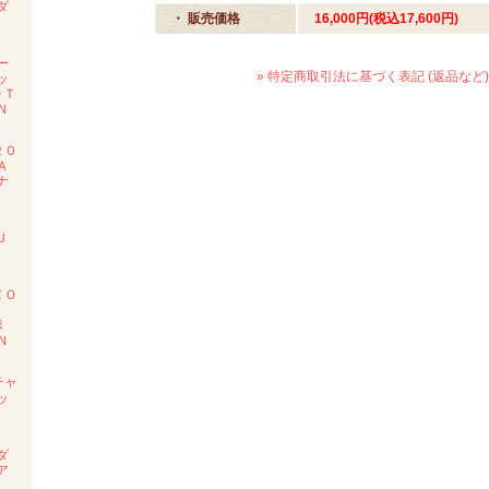
ダ
・ 販売価格
16,000円(税込17,600円)
度
ー
» 特定商取引法に基づく表記 (返品など)
ッ
ＯＴ
Ｎ
２０
Ａ
ナ
ン
Ｊ
度
ＺＯ
ポ
Ｎ
チャ
ッ
Ｅ
ダ
ア
ル