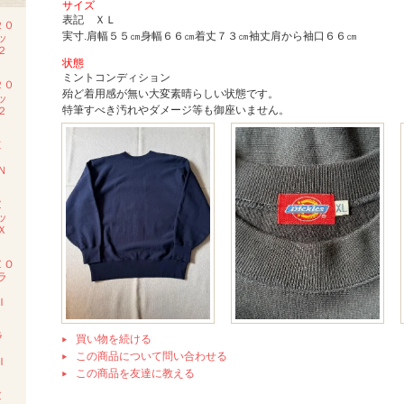
サイズ
表記 ＸＬ
２０
実寸.肩幅５５㎝身幅６６㎝着丈７３㎝袖丈肩から袖口６６㎝
ッ
２
状態
ミントコンディション
２０
殆ど着用感が無い大変素晴らしい状態です。
ッ
特筆すべき汚れやダメージ等も御座いません。
２
Ｅ
Ｍ
Ｎ
Ｚ
ッ
Ｘ
ＺＯ
ラ
Ｉ
ラ
買い物を続ける
ツ
この商品について問い合わせる
Ｉ
この商品を友達に教える
Ｚ