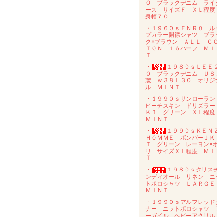
Ｏ ブラックデニム ライ
ース サイズＦ ＸＬ程
身幅７０
・１９６０ｓＥＮＲＯ ル
プカラー開襟シャツ ブラ
ク×ブラウン ＡＬＬ Ｃ
ＴＯＮ １６ハーフ ＭＩ
Ｔ
・
１９８０ｓＬＥＥ
０ ブラックデニム ＵＳ
製 ｗ３８Ｌ３０ オリジ
ル ＭＩＮＴ
・１９９０ｓサンローラ
ピーチスキン ドリズラー
ＫＴ グリーン ＸＬ程
ＭＩＮＴ
・
１９９０ｓＫＥＮ
ＨＯＭＭＥ ボンバーＪＫ
Ｔ グリーン レーヨン×
リ サイズＸＬ程度 ＭＩ
Ｔ
・
１９８０ｓクリス
ンディオール リネン ニ
トポロシャツ ＬＡＲＧ
ＭＩＮＴ
・１９９０ｓアルフレッド
ナー ニットポロシャツ 
ーガイル ヘビーアクリ