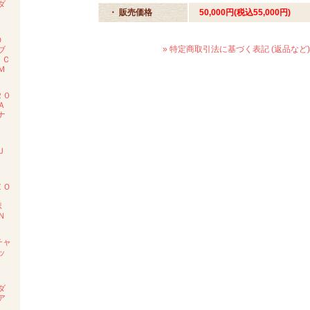
ダ
・ 販売価格
50,000円(税込55,000円)
度
ＲＯ
» 特定商取引法に基づく表記 (返品など)
ブ
 Ｃ
Ｍ
２０
Ａ
ナ
ン
Ｊ
度
ＺＯ
ポ
Ｎ
チャ
ッ
Ｅ
ダ
ア
ル