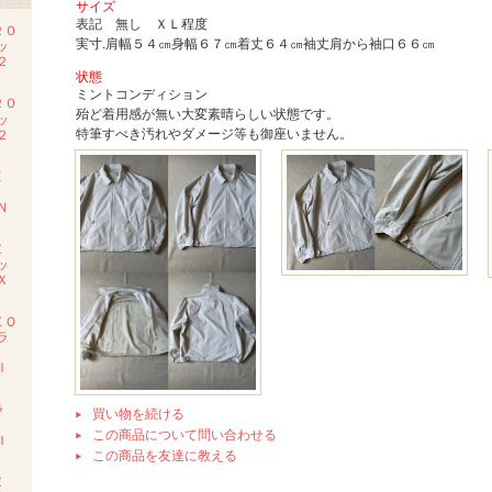
サイズ
表記 無し ＸＬ程度
２０
実寸.肩幅５４㎝身幅６７㎝着丈６４㎝袖丈肩から袖口６６㎝
ッ
２
状態
ミントコンディション
２０
殆ど着用感が無い大変素晴らしい状態です。
ッ
特筆すべき汚れやダメージ等も御座いません。
２
Ｅ
Ｍ
Ｎ
Ｚ
ッ
Ｘ
ＺＯ
ラ
Ｉ
ラ
買い物を続ける
ツ
この商品について問い合わせる
Ｉ
この商品を友達に教える
Ｚ