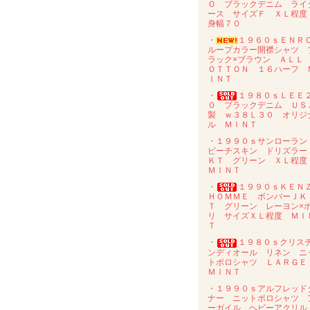
Ｏ ブラックデニム ライ
ース サイズＦ ＸＬ程
身幅７０
・
１９６０ｓＥＮ
ループカラー開襟シャツ 
ラック×ブラウン ＡＬＬ
ＯＴＴＯＮ １６ハーフ 
ＩＮＴ
・
１９８０ｓＬＥＥ
０ ブラックデニム ＵＳ
製 ｗ３８Ｌ３０ オリジ
ル ＭＩＮＴ
・１９９０ｓサンローラ
ピーチスキン ドリズラー
ＫＴ グリーン ＸＬ程
ＭＩＮＴ
・
１９９０ｓＫＥＮ
ＨＯＭＭＥ ボンバーＪＫ
Ｔ グリーン レーヨン×
リ サイズＸＬ程度 ＭＩ
Ｔ
・
１９８０ｓクリス
ンディオール リネン ニ
トポロシャツ ＬＡＲＧ
ＭＩＮＴ
・１９９０ｓアルフレッド
ナー ニットポロシャツ 
ーガイル ヘビーアクリ