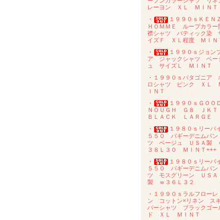
ープンカラーシャツ リネ
レーヨン ＸＬ ＭＩＮＴ
・
１９９０ｓＫＥＮ
ＨＯＭＭＥ ループカラー
襟シャツ バティック染 
イズＦ ＸＬ程度 ＭＩＮ
・
１９９０ｓジョン
ア ジャックシャツ ベー
ュ サイズＬ ＭＩＮＴ
・１９９０ｓパタゴニア 
ロシャツ ピンク ＸＬ 
ＩＮＴ
・
１９９０ｓＧＯＯ
ＮＯＵＧＨ Ｇ８ ＪＫ
ＢＬＡＣＫ ＬＡＲＧＥ
・
１９８０ｓリーバ
５５０ バギーデニムパン
ツ ベージュ ＵＳＡ製 
３８Ｌ３０ ＭＩＮＴ+++
・
１９８０ｓリーバ
５５０ バギーデニムパン
ツ モスグリーン ＵＳＡ
製 ｗ３６Ｌ３２
・１９９０ｓラルフローレ
ン コットン×リネン ス
パーシャツ ブラックゴー
ド ＸＬ ＭＩＮＴ