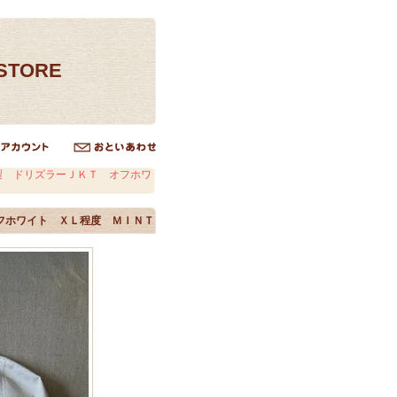
ESTORE
製 ドリズラーＪＫＴ オフホワ
フホワイト ＸＬ程度 ＭＩＮＴ