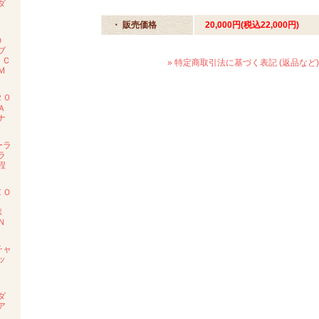
ダ
度
・ 販売価格
20,000円(税込22,000円)
ＲＯ
ブ
 Ｃ
» 特定商取引法に基づく表記 (返品など)
Ｍ
２０
Ａ
ナ
ーラ
ラ
程
ＺＯ
ポ
Ｎ
チャ
ッ
Ｅ
ダ
ア
ル