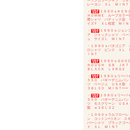
ープンカラーシャツ リネ
レーヨン ＸＬ ＭＩＮＴ
・
１９９０ｓＫＥＮ
ＨＯＭＭＥ ループカラー
襟シャツ バティック染 
イズＦ ＸＬ程度 ＭＩＮ
・
１９９０ｓジョン
ア ジャックシャツ ベー
ュ サイズＬ ＭＩＮＴ
・１９９０ｓパタゴニア 
ロシャツ ピンク ＸＬ 
ＩＮＴ
・
１９９０ｓＧＯＯ
ＮＯＵＧＨ Ｇ８ ＪＫ
ＢＬＡＣＫ ＬＡＲＧＥ
・
１９８０ｓリーバ
５５０ バギーデニムパン
ツ ベージュ ＵＳＡ製 
３８Ｌ３０ ＭＩＮＴ+++
・
１９８０ｓリーバ
５５０ バギーデニムパン
ツ モスグリーン ＵＳＡ
製 ｗ３６Ｌ３２
・１９９０ｓラルフローレ
ン コットン×リネン ス
パーシャツ ブラックゴー
ド ＸＬ ＭＩＮＴ