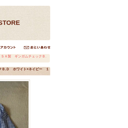
ESTORE
ＳＡ製 ギンガムチェックＢ.
Ｂ.Ｄ ホワイト×ネイビー １