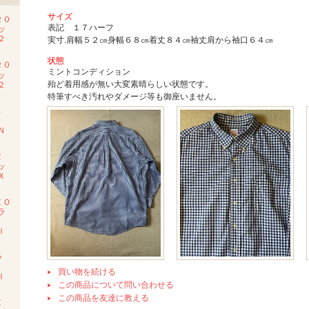
サイズ
２０
表記 １７ハーフ
ッ
２
実寸.肩幅５２㎝身幅６８㎝着丈８４㎝袖丈肩から袖口６４㎝
状態
２０
ミントコンディション
ッ
殆ど着用感が無い大変素晴らしい状態です。
２
特筆すべき汚れやダメージ等も御座いません。
Ｅ
Ｍ
Ｎ
Ｚ
ッ
Ｘ
ＺＯ
ラ
Ｉ
ラ
ツ
買い物を続ける
Ｉ
この商品について問い合わせる
この商品を友達に教える
Ｚ