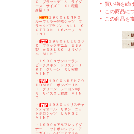
Ｏ ブラックデニム ライダ
買い物を続
ース サイズＦ ＸＬ程度
身幅７０
この商品に
・
１９６０ｓＥＮＲＯ
この商品を
ループカラー開襟シャツ ブ
ラック×ブラウン ＡＬＬ Ｃ
ＯＴＴＯＮ １６ハーフ Ｍ
ＩＮＴ
・ 
・
１９８０ｓＬＥＥ２０
・ 
０ ブラックデニム ＵＳＡ
製 ｗ３８Ｌ３０ オリジナ
ル ＭＩＮＴ
・１９９０ｓサンローラン
ピーチスキン ドリズラーＪ
ＫＴ グリーン ＸＬ程度
ＭＩＮＴ
・
１９９０ｓＫＥＮＺＯ
ＨＯＭＭＥ ボンバーＪＫ
Ｔ グリーン レーヨン×ポ
リ サイズＸＬ程度 ＭＩＮ
Ｔ
・
１９８０ｓクリスチャ
ンディオール リネン ニッ
トポロシャツ ＬＡＲＧＥ
ＭＩＮＴ
・１９９０ｓアルフレッドダ
ナー ニットポロシャツ ア
ーガイル ヘビーアクリル