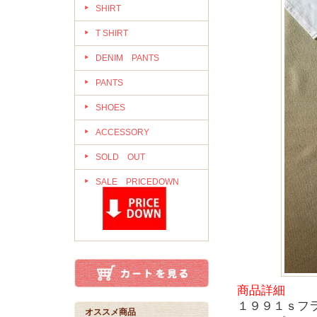
SHIRT
T SHIRT
DENIM PANTS
PANTS
SHOES
ACCESSORY
SOLD OUT
SALE PRICEDOWN
商品詳細
１９９１ｓフ
オススメ商品