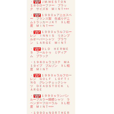
・
ＪＭ.ＷＥＳＴＯＮ
１８０ローファー ブラッ
ク サイズ８ ＭＩＮＴ+++
・
１９９０ｓアニエスベ
ー フランス製 生成りデニ
ムトラッカーＪＫＴ ＸＬ程
度 ＭＩＮＴ+++
・
１９９０ｓラルフロー
レン ＩＮＮＩＳ リネンプ
ルオーバーシャツ ブラウ
ン ＬＡＲＧＥ ＭＩＮＴ
・
ＯＬＤ ＨＥＲＭＥ
Ｓ フールトゥ ミディア
ム ブラック
・１９８０ｓラコステ ＭＡ
１タイプ ブルゾン ＸＬ程
度 ＭＩＮＴ
・
１９９０ｓラルフロー
レン ＧＯＬＦ ＬＯＦＴＩ
ＮＧ グレンチェックシャ
ツ ＤＥＡＤＳＴＯＣＫ Ｌ
ＡＲＧＥ
・
１９９０ｓランバン
ループカラー開襟シャツ ラ
ベンダーフローラル ＸＬ程
度 ＭＩＮＴ+++
・１９９０ｓＮＯＲＴＨＥＲ