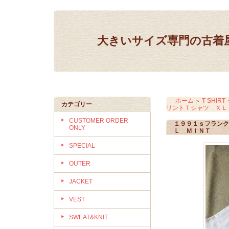
大きいサイズ専門の古着屋 IN
ホーム
T SHIRT
＞
カテゴリー
リントＴシャツ ＸＬ
CUSTOMER ORDER
１９９１ｓフランク
ONLY
Ｌ ＭＩＮＴ
SPECIAL
OUTER
JACKET
VEST
SWEAT&KNIT