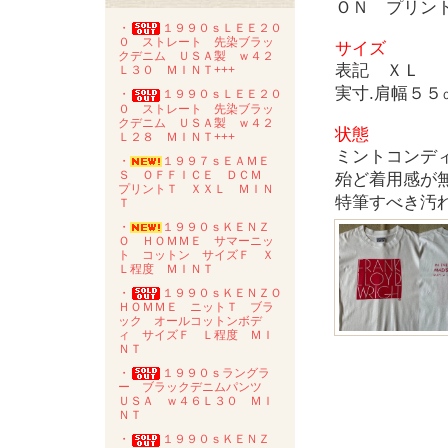
ＯＮ プリン
・
１９９０ｓＬＥＥ２０
０ ストレート 先染ブラッ
サイズ
クデニム ＵＳＡ製 ｗ４２
表記 ＸＬ
Ｌ３０ ＭＩＮＴ+++
実寸.肩幅５
・
１９９０ｓＬＥＥ２０
０ ストレート 先染ブラッ
クデニム ＵＳＡ製 ｗ４２
状態
Ｌ２８ ＭＩＮＴ+++
ミントコンデ
・
１９９７ｓＥＡＭＥ
Ｓ ＯＦＦＩＣＥ ＤＣＭ
殆ど着用感が
プリントＴ ＸＸＬ ＭＩＮ
特筆すべき汚
Ｔ
・
１９９０ｓＫＥＮＺ
Ｏ ＨＯＭＭＥ サマーニッ
ト コットン サイズＦ Ｘ
Ｌ程度 ＭＩＮＴ
・
１９９０ｓＫＥＮＺＯ
ＨＯＭＭＥ ニットＴ ブラ
ック オールコットンボデ
ィ サイズＦ Ｌ程度 ＭＩ
ＮＴ
・
１９９０ｓラングラ
ー ブラックデニムパンツ
ＵＳＡ ｗ４６Ｌ３０ ＭＩ
ＮＴ
・
１９９０ｓＫＥＮＺ