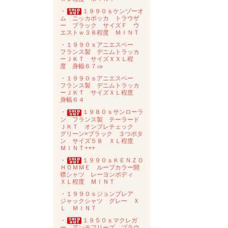
・
１９９０ｓケンゾーオ
ム ニッカポッカ トラウザ
ー ブラック サイズＦ ウ
エストｗ３８程度 ＭＩＮＴ
・１９９０ｓアニエスベー
フランス製 デニムトラッカ
ーＪＫＴ サイズＸＸＬ程
度 身幅６７㎝
・１９９０ｓアニエスベー
フランス製 デニムトラッカ
ーＪＫＴ サイズＸＬ程度
身幅６４
・
１９８０ｓサンローラ
ン フランス製 テーラード
ＪＫＴ オンブレチェック
グリーン×ブラック ３つボタ
ン サイズ５８ ＸＬ程度
ＭＩＮＴ+++
・
１９９０ｓＫＥＮＺＯ
ＨＯＭＭＥ ループカラー開
襟シャツ レーヨンボディ
ＸＬ程度 ＭＩＮＴ
・１９９０ｓジョンブレア
ジャックシャツ グレー Ｘ
Ｌ ＭＩＮＴ
・
１９５０ｓマクレガ
ー アンチフリーズ ブラウ