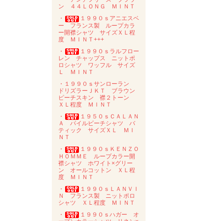
ン ４４ＬＯＮＧ ＭＩＮＴ
・
１９９０ｓアニエスベ
ー フランス製 ループカラ
ー開襟シャツ サイズＸＬ程
度 ＭＩＮＴ+++
・
１９９０ｓラルフロー
レン チャップス ニットポ
ロシャツ ワッフル サイズ
Ｌ ＭＩＮＴ
・１９９０ｓサンローラン
ドリズラーＪＫＴ ブラウン
ピーチスキン 襟２トーン
ＸＬ程度 ＭＩＮＴ
・
１９５０ｓＣＡＬＡＮ
Ａ パイルビーチシャツ バ
ティック サイズＸＬ ＭＩ
ＮＴ
・
１９９０ｓＫＥＮＺＯ
ＨＯＭＭＥ ループカラー開
襟シャツ ホワイト×グリー
ン オールコットン ＸＬ程
度 ＭＩＮＴ
・
１９９０ｓＬＡＮＶＩ
Ｎ フランス製 ニットポロ
シャツ ＸＬ程度 ＭＩＮＴ
・
１９９０ｓハガー オ